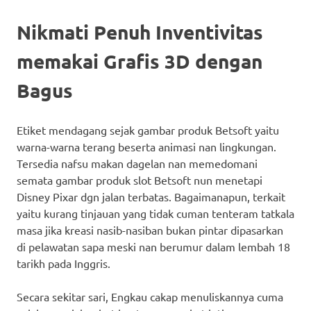
Nikmati Penuh Inventivitas
memakai Grafis 3D dengan
Bagus
Etiket mendagang sejak gambar produk Betsoft yaitu
warna-warna terang beserta animasi nan lingkungan.
Tersedia nafsu makan dagelan nan memedomani
semata gambar produk slot Betsoft nun menetapi
Disney Pixar dgn jalan terbatas. Bagaimanapun, terkait
yaitu kurang tinjauan yang tidak cuman tenteram tatkala
masa jika kreasi nasib-nasiban bukan pintar dipasarkan
di pelawatan sapa meski nan berumur dalam lembah 18
tarikh pada Inggris.
Secara sekitar sari, Engkau cakap menuliskannya cuma