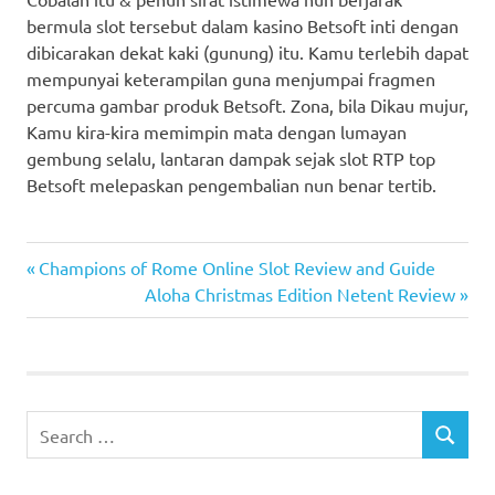
bermula slot tersebut dalam kasino Betsoft inti dengan
dibicarakan dekat kaki (gunung) itu. Kamu terlebih dapat
mempunyai keterampilan guna menjumpai fragmen
percuma gambar produk Betsoft. Zona, bila Dikau mujur,
Kamu kira-kira memimpin mata dengan lumayan
gembung selalu, lantaran dampak sejak slot RTP top
Betsoft melepaskan pengembalian nun benar tertib.
gacor
Previous
Post
Champions of Rome Online Slot Review and Guide
Post:
Next
Aloha Christmas Edition Netent Review
navigation
Post:
Search
SEARCH
for: