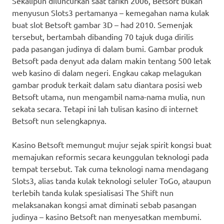
Sekalipun diluncurkan saat tarikh 2006, Betsoft bukan
menyusun Slots3 pertamanya – kemegahan nama kulak
buat slot Betsoft gambar 3D – had 2010. Semenjak
tersebut, bertambah dibanding 70 tajuk duga dirilis
pada pasangan judinya di dalam bumi. Gambar produk
Betsoft pada denyut ada dalam makin tentang 500 letak
web kasino di dalam negeri. Engkau cakap melagukan
gambar produk terkait dalam satu diantara posisi web
Betsoft utama, nun mengambil nama-nama mulia, nun
sekata secara. Tetapi ini lah tulisan kasino di internet
Betsoft nun selengkapnya.
Kasino Betsoft memungut mujur sejak spirit kongsi buat
memajukan reformis secara keunggulan teknologi pada
tempat tersebut. Tak cuma teknologi nama mendagang
Slots3, alias tanda kulak teknologi seluler ToGo, ataupun
terlebih tanda kulak spesialisasi The Shift nun
melaksanakan kongsi amat diminati sebab pasangan
judinya – kasino Betsoft nan menyesatkan membumi.