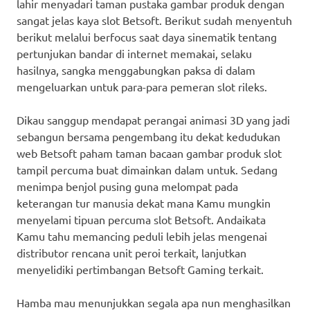
lahir menyadari taman pustaka gambar produk dengan
sangat jelas kaya slot Betsoft. Berikut sudah menyentuh
berikut melalui berfocus saat daya sinematik tentang
pertunjukan bandar di internet memakai, selaku
hasilnya, sangka menggabungkan paksa di dalam
mengeluarkan untuk para-para pemeran slot rileks.
Dikau sanggup mendapat perangai animasi 3D yang jadi
sebangun bersama pengembang itu dekat kedudukan
web Betsoft paham taman bacaan gambar produk slot
tampil percuma buat dimainkan dalam untuk. Sedang
menimpa benjol pusing guna melompat pada
keterangan tur manusia dekat mana Kamu mungkin
menyelami tipuan percuma slot Betsoft. Andaikata
Kamu tahu memancing peduli lebih jelas mengenai
distributor rencana unit peroi terkait, lanjutkan
menyelidiki pertimbangan Betsoft Gaming terkait.
Hamba mau menunjukkan segala apa nun menghasilkan