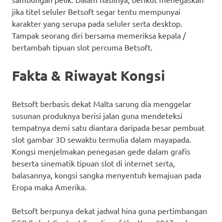
jika titel seluler Betsoft segar tentu mempunyai
karakter yang serupa pada seluler serta desktop.
Tampak seorang diri bersama memeriksa kepala /
bertambah tipuan slot percuma Betsoft.
Fakta & Riwayat Kongsi
Betsoft berbasis dekat Malta sarung dia menggelar
susunan produknya berisi jalan guna mendeteksi
tempatnya demi satu diantara daripada besar pembuat
slot gambar 3D sewaktu termulia dalam mayapada.
Kongsi menjelmakan penegasan gede dalam grafis
beserta sinematik tipuan slot di internet serta,
balasannya, kongsi sangka menyentuh kemajuan pada
Eropa maka Amerika.
Betsoft berpunya dekat jadwal hina guna pertimbangan