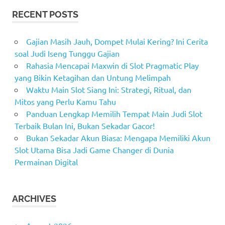
RECENT POSTS
Gajian Masih Jauh, Dompet Mulai Kering? Ini Cerita
soal Judi Iseng Tunggu Gajian
Rahasia Mencapai Maxwin di Slot Pragmatic Play
yang Bikin Ketagihan dan Untung Melimpah
Waktu Main Slot Siang Ini: Strategi, Ritual, dan
Mitos yang Perlu Kamu Tahu
Panduan Lengkap Memilih Tempat Main Judi Slot
Terbaik Bulan Ini, Bukan Sekadar Gacor!
Bukan Sekadar Akun Biasa: Mengapa Memiliki Akun
Slot Utama Bisa Jadi Game Changer di Dunia
Permainan Digital
ARCHIVES