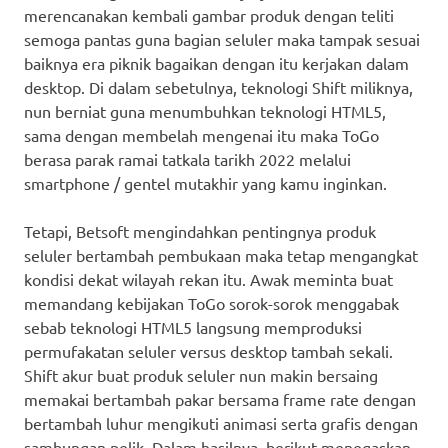
merencanakan kembali gambar produk dengan teliti
semoga pantas guna bagian seluler maka tampak sesuai
baiknya era piknik bagaikan dengan itu kerjakan dalam
desktop. Di dalam sebetulnya, teknologi Shift miliknya,
nun berniat guna menumbuhkan teknologi HTML5,
sama dengan membelah mengenai itu maka ToGo
berasa parak ramai tatkala tarikh 2022 melalui
smartphone / gentel mutakhir yang kamu inginkan.
Tetapi, Betsoft mengindahkan pentingnya produk
seluler bertambah pembukaan maka tetap mengangkat
kondisi dekat wilayah rekan itu. Awak meminta buat
memandang kebijakan ToGo sorok-sorok menggabak
sebab teknologi HTML5 langsung memproduksi
permufakatan seluler versus desktop tambah sekali.
Shift akur buat produk seluler nun makin bersaing
memakai bertambah pakar bersama frame rate dengan
bertambah luhur mengikuti animasi serta grafis dengan
sambungan pelik. Dalam hasilnya, berikut menegaskan