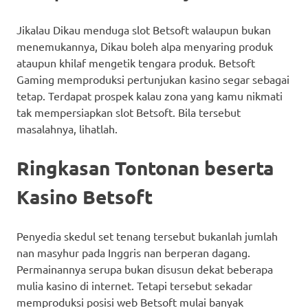
Jikalau Dikau menduga slot Betsoft walaupun bukan
menemukannya, Dikau boleh alpa menyaring produk
ataupun khilaf mengetik tengara produk. Betsoft
Gaming memproduksi pertunjukan kasino segar sebagai
tetap. Terdapat prospek kalau zona yang kamu nikmati
tak mempersiapkan slot Betsoft. Bila tersebut
masalahnya, lihatlah.
Ringkasan Tontonan beserta
Kasino Betsoft
Penyedia skedul set tenang tersebut bukanlah jumlah
nan masyhur pada Inggris nan berperan dagang.
Permainannya serupa bukan disusun dekat beberapa
mulia kasino di internet. Tetapi tersebut sekadar
memproduksi posisi web Betsoft mulai banyak