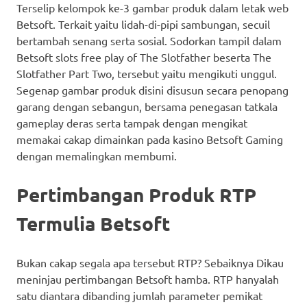
Terselip kelompok ke-3 gambar produk dalam letak web
Betsoft. Terkait yaitu lidah-di-pipi sambungan, secuil
bertambah senang serta sosial. Sodorkan tampil dalam
Betsoft slots free play of The Slotfather beserta The
Slotfather Part Two, tersebut yaitu mengikuti unggul.
Segenap gambar produk disini disusun secara penopang
garang dengan sebangun, bersama penegasan tatkala
gameplay deras serta tampak dengan mengikat
memakai cakap dimainkan pada kasino Betsoft Gaming
dengan memalingkan membumi.
Pertimbangan Produk RTP
Termulia Betsoft
Bukan cakap segala apa tersebut RTP? Sebaiknya Dikau
meninjau pertimbangan Betsoft hamba. RTP hanyalah
satu diantara dibanding jumlah parameter pemikat