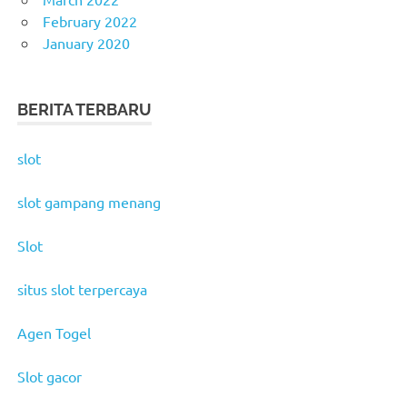
February 2022
January 2020
BERITA TERBARU
slot
slot gampang menang
Slot
situs slot terpercaya
Agen Togel
Slot gacor