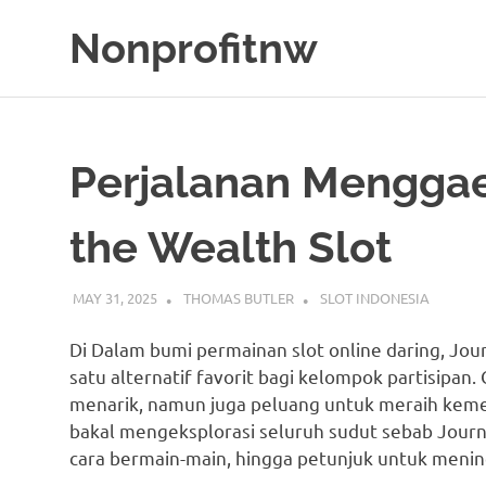
Skip
Nonprofitnw
to
content
Bocoran
Slot
Gacor
Hari
Perjalanan Menggae
Ini
the Wealth Slot
MAY 31, 2025
THOMAS BUTLER
SLOT INDONESIA
Di Dalam bumi permainan slot online daring, Jour
satu alternatif favorit bagi kelompok partisipan
menarik, namun juga peluang untuk meraih kemena
bakal mengeksplorasi seluruh sudut sebab Journe
cara bermain-main, hingga petunjuk untuk meni