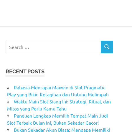
Search
SEARCH
for:
RECENT POSTS
Rahasia Mencapai Maxwin di Slot Pragmatic
Play yang Bikin Ketagihan dan Untung Melimpah
Waktu Main Slot Siang Ini: Strategi, Ritual, dan
Mitos yang Perlu Kamu Tahu
Panduan Lengkap Memilih Tempat Main Judi
Slot Terbaik Bulan Ini, Bukan Sekadar Gacor!
Bukan Sekadar Akun Biasa: Mengapa Memiliki