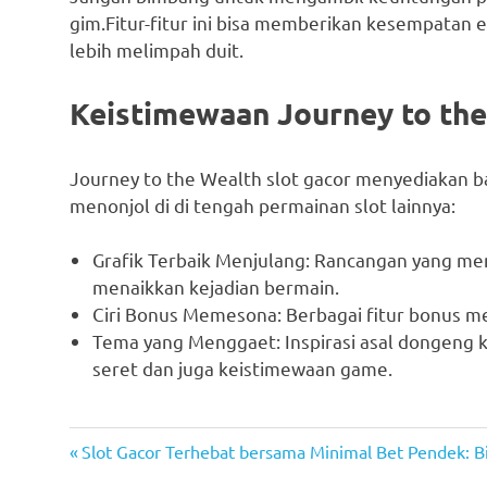
gim.Fitur-fitur ini bisa memberikan kesempatan
lebih melimpah duit.
Keistimewaan Journey to the
Journey to the Wealth slot gacor menyediakan 
menonjol di di tengah permainan slot lainnya:
Grafik Terbaik Menjulang: Rancangan yang me
menaikkan kejadian bermain.
Ciri Bonus Memesona: Berbagai fitur bonus m
Tema yang Menggaet: Inspirasi asal dongeng
seret dan juga keistimewaan game.
situs
Previous
Post
Slot Gacor Terhebat bersama Minimal Bet Pendek: B
judi
Post:
online