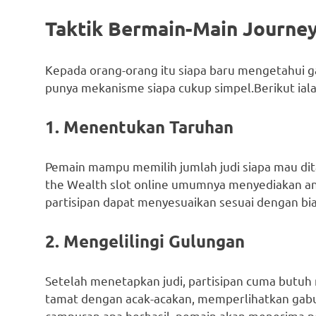
Taktik Bermain-Main Journey
Kepada orang-orang itu siapa baru mengetahui ga
punya mekanisme siapa cukup simpel.Berikut ial
1. Menentukan Taruhan
Pemain mampu memilih jumlah judi siapa mau dit
the Wealth slot online umumnya menyediakan ane
partisipan dapat menyesuaikan sesuai dengan b
2. Mengelilingi Gulungan
Setelah menetapkan judi, partisipan cuma butuh
tamat dengan acak-acakan, memperlihatkan gabu
campuran apa berhasil, pemain akan menerima 