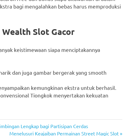
 ekstra bagi mengalahkan bebas harus memproduksi
 Wealth Slot Gacor
banyak keistimewaan siapa menciptakannya
narik dan juga gambar bergerak yang smooth
enyampaikan kemungkinan ekstra untuk berhasil.
 konvensional Tiongkok menyertakan kekuatan
imbingan Lengkap bagi Partisipan Cerdas
Next
Menelusuri Keajaiban Permainan Street Magic Slot