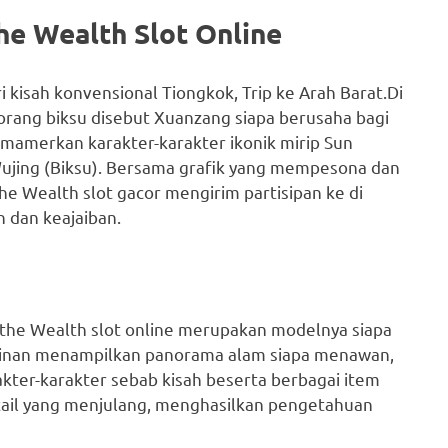
he Wealth Slot Online
ri kisah konvensional Tiongkok, Trip ke Arah Barat.Di
eorang biksu disebut Xuanzang siapa berusaha bagi
memamerkan karakter-karakter ikonik mirip Sun
 Wujing (Biksu). Bersama grafik yang mempesona dan
e Wealth slot gacor mengirim partisipan ke di
 dan keajaiban.
 the Wealth slot online merupakan modelnya siapa
ainan menampilkan panorama alam siapa menawan,
kter-karakter sebab kisah beserta berbagai item
etail yang menjulang, menghasilkan pengetahuan