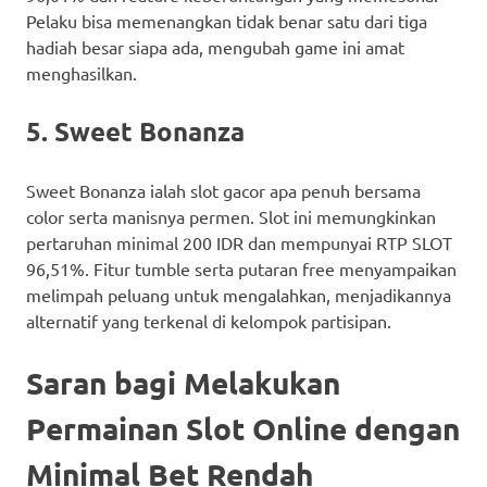
Pelaku bisa memenangkan tidak benar satu dari tiga
hadiah besar siapa ada, mengubah game ini amat
menghasilkan.
5. Sweet Bonanza
Sweet Bonanza ialah slot gacor apa penuh bersama
color serta manisnya permen. Slot ini memungkinkan
pertaruhan minimal 200 IDR dan mempunyai RTP SLOT
96,51%. Fitur tumble serta putaran free menyampaikan
melimpah peluang untuk mengalahkan, menjadikannya
alternatif yang terkenal di kelompok partisipan.
Saran bagi Melakukan
Permainan Slot Online dengan
Minimal Bet Rendah