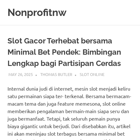
Skip
Nonprofitnw
to
content
Bocoran
Slot
Gacor
Slot Gacor Terhebat bersama
Hari
Ini
Minimal Bet Pendek: Bimbingan
Lengkap bagi Partisipan Cerdas
MAY 26, 2025
THOMAS BUTLER
SLOT ONLINE
Internal dunia judi di internet, mesin slot menjadi keliru
satu permainan siapa ter- terkenal. Bersama bermacam-
macam tema dan juga feature memesona, slot online
memberikan pengalaman bermain-main siapa seru dan
juga bermanfaat. Tetapi, tak seluruh pemain punya
biaya gigantic untuk berjudi. Dari disebabkan itu, artikel
ini akan meninjau slot terbagus bersama minimal bet