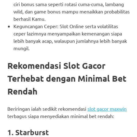
ciri bonus sama seperti rotasi cuma-cuma, lambang
wild, dan game bonus mampu menaikkan probabilitas
berhasil Kamu.
Keguncangan Ceper: Slot Online serta volatilitas
ceper lazimnya menyampaikan kemenangan siapa
lebih banyak acap, walaupun jumlahnya lebih banyak
mungil.
Rekomendasi Slot Gacor
Terhebat dengan Minimal Bet
Rendah
Beriringan ialah sedikit rekomendasi
slot gacor maxwin
terbagus siapa menyediakan minimal bet rendah:
1. Starburst