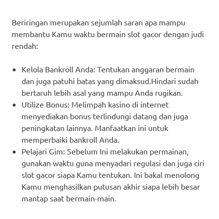
Beriringan merupakan sejumlah saran apa mampu
membantu Kamu waktu bermain slot gacor dengan judi
rendah:
Kelola Bankroll Anda: Tentukan anggaran bermain
dan juga patuhi batas yang dimaksud.Hindari sudah
bertaruh lebih asal yang mampu Anda rugikan.
Utilize Bonus: Melimpah kasino di internet
menyediakan bonus terlindungi datang dan juga
peningkatan lainnya. Manfaatkan ini untuk
memperbaiki bankroll Anda.
Pelajari Gim: Sebelum Ini melakukan permainan,
gunakan waktu guna menyadari regulasi dan juga ciri
slot gacor siapa Kamu tentukan. Ini bakal menolong
Kamu menghasilkan putusan akhir siapa lebih besar
mantap saat bermain-main.