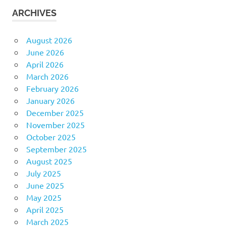
ARCHIVES
August 2026
June 2026
April 2026
March 2026
February 2026
January 2026
December 2025
November 2025
October 2025
September 2025
August 2025
July 2025
June 2025
May 2025
April 2025
March 2025