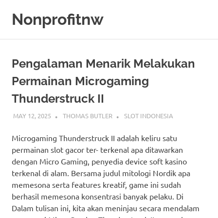
Skip
Nonprofitnw
to
content
Bocoran
Slot
Gacor
Pengalaman Menarik Melakukan
Hari
Ini
Permainan Microgaming
Thunderstruck II
MAY 12, 2025
THOMAS BUTLER
SLOT INDONESIA
Microgaming Thunderstruck II adalah keliru satu
permainan slot gacor ter- terkenal apa ditawarkan
dengan Micro Gaming, penyedia device soft kasino
terkenal di alam. Bersama judul mitologi Nordik apa
memesona serta features kreatif, game ini sudah
berhasil memesona konsentrasi banyak pelaku. Di
Dalam tulisan ini, kita akan meninjau secara mendalam