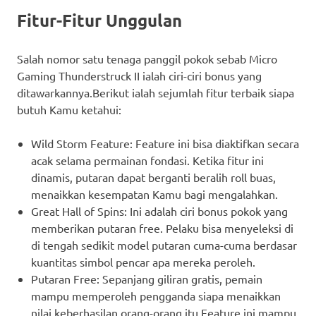
Fitur-Fitur Unggulan
Salah nomor satu tenaga panggil pokok sebab Micro
Gaming Thunderstruck II ialah ciri-ciri bonus yang
ditawarkannya.Berikut ialah sejumlah fitur terbaik siapa
butuh Kamu ketahui:
Wild Storm Feature: Feature ini bisa diaktifkan secara
acak selama permainan fondasi. Ketika fitur ini
dinamis, putaran dapat berganti beralih roll buas,
menaikkan kesempatan Kamu bagi mengalahkan.
Great Hall of Spins: Ini adalah ciri bonus pokok yang
memberikan putaran free. Pelaku bisa menyeleksi di
di tengah sedikit model putaran cuma-cuma berdasar
kuantitas simbol pencar apa mereka peroleh.
Putaran Free: Sepanjang giliran gratis, pemain
mampu memperoleh pengganda siapa menaikkan
nilai keberhasilan orang-orang itu.Feature ini mampu