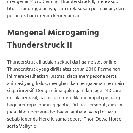
mengenai Micro Gaming Thunderstruck II, mencakup
fitur-fitur unggulannya, cara melakukan permainan, dan
petunjuk bagi meraih kemenangan.
Mengenal Microgaming
Thunderstruck II
Thunderstruck II adalah sekuel dari game slot online
Thunderstruck yang dirilis atas tahun 2010.Permainan
ini memperlihatkan ilustrasi siapa mempesona serta
animasi yang halus, menghasilkan pengalaman bermain
siapa imersif. Dengan lima gulungan dan juga 243 cara
untuk berhasil, partisipan memiliki melimpah peluang
bagi mencapai bonus gigantic. Di Luar tersebut, gim ini
juga diberi bersama berbagai lambang yang terpacu
sebab legenda Nordik, sama seperti Thor, Dewa Norse,
serta Valkyrie.