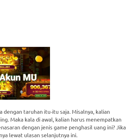
 dengan taruhan itu-itu saja. Misalnya, kalian
ing. Maka kala di awal, kalian harus menempatkan
penasaran dengan jenis game penghasil uang ini? Jika
ya lewat ulasan selanjutnya ini.