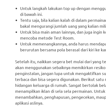
Untuk langkah lakukan top up dengan mengguna
di bawah ini.
Tentu saja, bila kalian kalah di dalam permain
bakal mengurangi jumlah uang yang kalian mili
Untuk bisa main aman lainnya, dan juga ingin k
mencoba metode Test Room.
Untuk memenangkannya, anda harus mendapat
berurutan bersama pola berasal dari kiri ke ka
Setelah itu, naikkan segera bet mulai dari yang t
akan menggunakan sebaiknya memikirkan resiko y
penginstalan, jangan lupa untuk mengaktifkan sum
terbaca dan bisa segera digunakan. Berikut satu 
hidangan keluarga di rumah. Sangat bertolak bel
menampilkan iklan di sela sela permainan. Untuk 
menambahkan, penghapusan, pengecekan, maupun 
aplikasi aslinya.