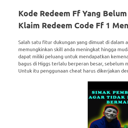
Kode Redeem Ff Yang Belum 
Klaim Redeem Code Ff 1 Menit
Salah satu fitur dukungan yang dimuat di dalam ap
memungkinkan skill anda meningkat hingga muda
dapat miliki peluang untuk mendapatkan kemenan
bagus di Higgs terlalu berperan besar, sebelum m
Untuk itu penggunaan cheat harus dikerjakan den