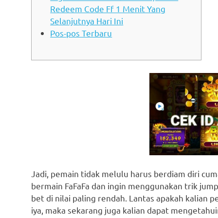
Redeem Code Ff 1 Menit Yang
Selanjutnya Hari Ini
Pos-pos Terbaru
Jadi, pemain tidak melulu harus berdiam diri cuma
bermain FaFaFa dan ingin menggunakan trik jump
bet di nilai paling rendah. Lantas apakah kalian 
iya, maka sekarang juga kalian dapat mengetahuin