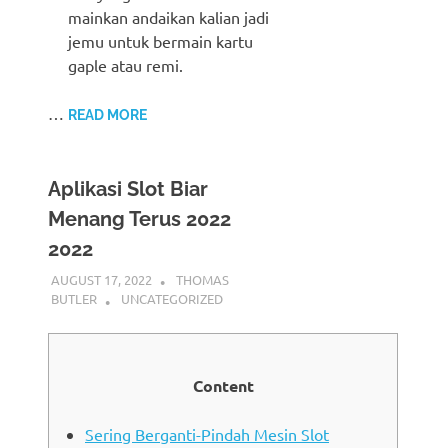
mainkan andaikan kalian jadi
jemu untuk bermain kartu
gaple atau remi.
…
READ MORE
Aplikasi Slot Biar
Menang Terus 2022
2022
AUGUST 17, 2022
THOMAS
BUTLER
UNCATEGORIZED
Content
Sering Berganti-Pindah Mesin Slot