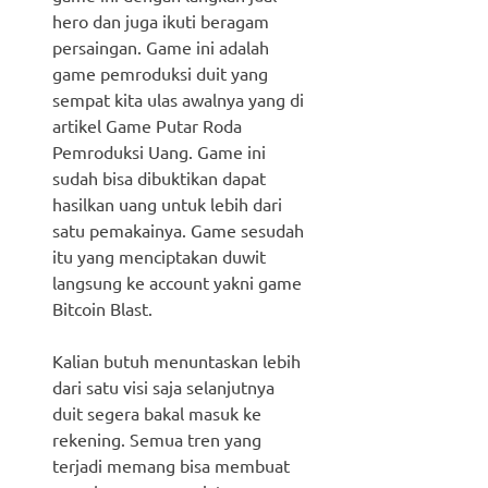
hero dan juga ikuti beragam
persaingan. Game ini adalah
game pemroduksi duit yang
sempat kita ulas awalnya yang di
artikel Game Putar Roda
Pemroduksi Uang. Game ini
sudah bisa dibuktikan dapat
hasilkan uang untuk lebih dari
satu pemakainya. Game sesudah
itu yang menciptakan duwit
langsung ke account yakni game
Bitcoin Blast.
Kalian butuh menuntaskan lebih
dari satu visi saja selanjutnya
duit segera bakal masuk ke
rekening. Semua tren yang
terjadi memang bisa membuat