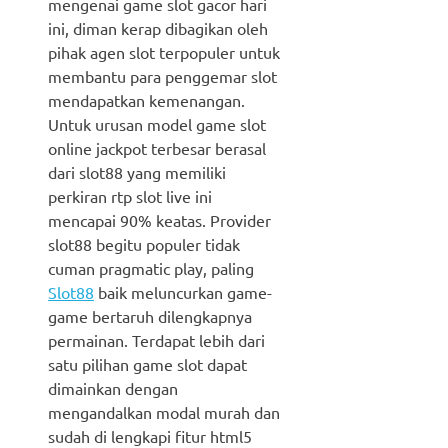
mengenai game slot gacor hari
ini, diman kerap dibagikan oleh
pihak agen slot terpopuler untuk
membantu para penggemar slot
mendapatkan kemenangan.
Untuk urusan model game slot
online jackpot terbesar berasal
dari slot88 yang memiliki
perkiran rtp slot live ini
mencapai 90% keatas. Provider
slot88 begitu populer tidak
cuman pragmatic play, paling
Slot88
baik meluncurkan game-
game bertaruh dilengkapnya
permainan. Terdapat lebih dari
satu pilihan game slot dapat
dimainkan dengan
mengandalkan modal murah dan
sudah di lengkapi fitur html5