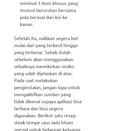
minimal 3 item khusus yang
muncul berurutan bersama
pola berasal dari kiri ke
kanan.
Setelah itu, naikkan segera bet
mulai dari yang terkecil hingga
yang terbesar. Sebab itulah
sebelum akan menggunakan
sebaiknya memikirkan resiko
yang udah dijelaskan di atas.
Pada saat melakukan
penginstalan, jangan lupa untuk
mengaktifkan sumber yang
tidak dikenal supaya aplikasi bisa
terbaca dan bisa segera
digunakan. Berikut satu resep
steak tempe saus lada hitam
spesial untuk hidangan keluarga