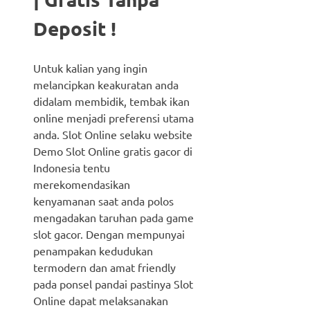
Deposit !
Untuk kalian yang ingin
melancipkan keakuratan anda
didalam membidik, tembak ikan
online menjadi preferensi utama
anda. Slot Online selaku website
Demo Slot Online gratis gacor di
Indonesia tentu
merekomendasikan
kenyamanan saat anda polos
mengadakan taruhan pada game
slot gacor. Dengan mempunyai
penampakan kedudukan
termodern dan amat friendly
pada ponsel pandai pastinya Slot
Online dapat melaksanakan