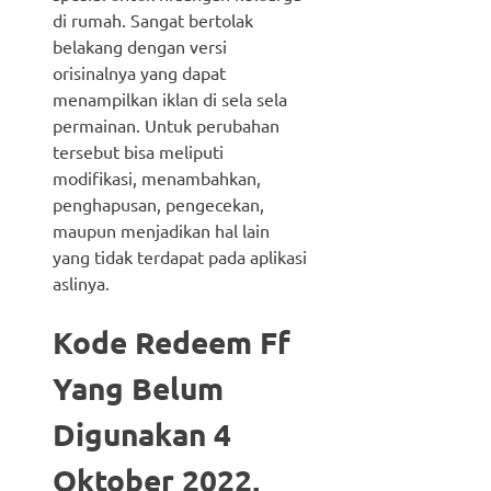
di rumah. Sangat bertolak
belakang dengan versi
orisinalnya yang dapat
menampilkan iklan di sela sela
permainan. Untuk perubahan
tersebut bisa meliputi
modifikasi, menambahkan,
penghapusan, pengecekan,
maupun menjadikan hal lain
yang tidak terdapat pada aplikasi
aslinya.
Kode Redeem Ff
Yang Belum
Digunakan 4
Oktober 2022,