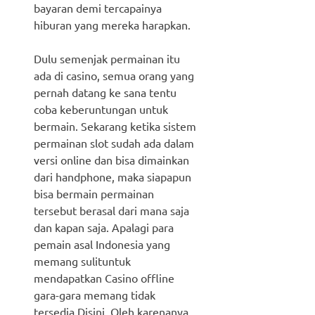
bayaran demi tercapainya
hiburan yang mereka harapkan.
Dulu semenjak permainan itu
ada di casino, semua orang yang
pernah datang ke sana tentu
coba keberuntungan untuk
bermain. Sekarang ketika sistem
permainan slot sudah ada dalam
versi online dan bisa dimainkan
dari handphone, maka siapapun
bisa bermain permainan
tersebut berasal dari mana saja
dan kapan saja. Apalagi para
pemain asal Indonesia yang
memang sulituntuk
mendapatkan Casino offline
gara-gara memang tidak
tersedia Disini. Oleh karenanya,