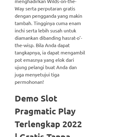
menghadirkan Wilds-on-the-
Way serta perputaran gratis
dengan pengganda yang makin
tambah. Tingginya cuma enam
inchi serta lebih susah untuk
diamankan dibanding hasrat-o’-
the-wisp. Bila Anda dapat
tangkapnya, ia dapat mengambil
pot emasnya yang elok dari
ujung pelangi buat Anda dan
juga menyetujui tiga
permohonan!
Demo Slot
Pragmatic Play
Terlengkap 2022
| Gratis Tanpa