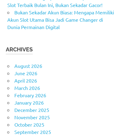
Slot Terbaik Bulan Ini, Bukan Sekadar Gacor!
Bukan Sekadar Akun Biasa: Mengapa Memiliki
Akun Slot Utama Bisa Jadi Game Changer di
Dunia Permainan Digital
ARCHIVES
August 2026
June 2026
April 2026
March 2026
February 2026
January 2026
December 2025
November 2025
October 2025
September 2025