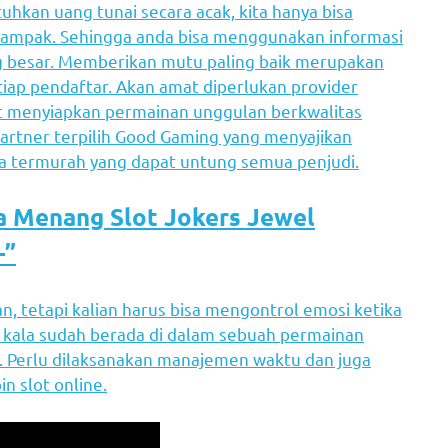
hkan uang tunai secara acak, kita hanya bisa
 nampak. Sehingga anda bisa menggunakan informasi
ng besar. Memberikan mutu paling baik merupakan
tiap pendaftar. Akan amat diperlukan provider
t menyiapkan permainan unggulan berkwalitas
 partner terpilih Good Gaming yang menyajikan
ga termurah yang dapat untung semua penjudi.
a Menang Slot Jokers Jewel
–”
, tetapi kalian harus bisa mengontrol emosi ketika
 kala sudah berada di dalam sebuah permainan
 Perlu dilaksanakan manajemen waktu dan juga
n slot online.