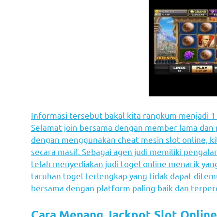
Informasi tersebut bakal kita rangkum menjadi 1
Selamat join bersama dengan member lama dan p
dengan menggunakan cheat mesin slot online, ki
secara masif. Sebagai agen judi memiliki pengala
telah menyediakan judi togel online menarik yang
taruhan togel terlengkap yang tidak dapat dite
bersama dengan platform paling baik dan terperc
Cara Menang Jackpot Slot Online