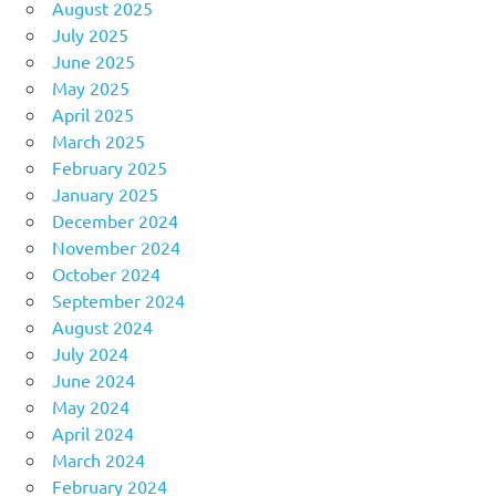
August 2025
July 2025
June 2025
May 2025
April 2025
March 2025
February 2025
January 2025
December 2024
November 2024
October 2024
September 2024
August 2024
July 2024
June 2024
May 2024
April 2024
March 2024
February 2024