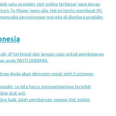
lah satu provider slot online terbesar yang kerap
urn To Player yang gila. Hal ini tentu membuat PG
n mencoba peruntungan mereka di diantara provider
onesia
ih JP tertinggi dan jangan ragu untuk pembayaran
an anda PASTI DIBAYAR.
hdraw Anda akan direspon cepat oleh Customer
endiri, so kita harus mempelajarinya terlebih
ne duit asli.
ng baik, ialah pembaruan supaya slot online