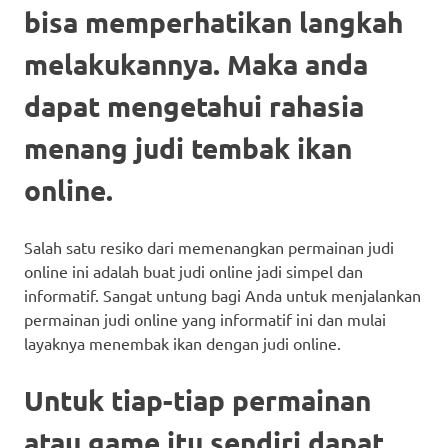
bisa memperhatikan langkah
melakukannya. Maka anda
dapat mengetahui rahasia
menang judi tembak ikan
online.
Salah satu resiko dari memenangkan permainan judi
online ini adalah buat judi online jadi simpel dan
informatif. Sangat untung bagi Anda untuk menjalankan
permainan judi online yang informatif ini dan mulai
layaknya menembak ikan dengan judi online.
Untuk tiap-tiap permainan
atau game itu sendiri dapat