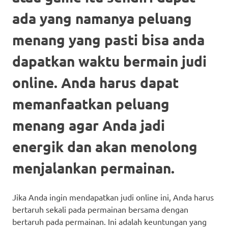
ada yang namanya peluang
menang yang pasti bisa anda
dapatkan waktu bermain judi
online. Anda harus dapat
memanfaatkan peluang
menang agar Anda jadi
energik dan akan menolong
menjalankan permainan.
Jika Anda ingin mendapatkan judi online ini, Anda harus
bertaruh sekali pada permainan bersama dengan
bertaruh pada permainan. Ini adalah keuntungan yang