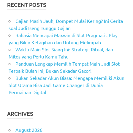
RECENT POSTS
Gajian Masih Jauh, Dompet Mulai Kering? Ini Cerita
soal Judi Iseng Tunggu Gajian
Rahasia Mencapai Maxwin di Slot Pragmatic Play
yang Bikin Ketagihan dan Untung Melimpah
Waktu Main Slot Siang Ini: Strategi, Ritual, dan
Mitos yang Perlu Kamu Tahu
Panduan Lengkap Memilih Tempat Main Judi Slot
Terbaik Bulan Ini, Bukan Sekadar Gacor!
Bukan Sekadar Akun Biasa: Mengapa Memiliki Akun
Slot Utama Bisa Jadi Game Changer di Dunia
Permainan Digital
ARCHIVES
August 2026