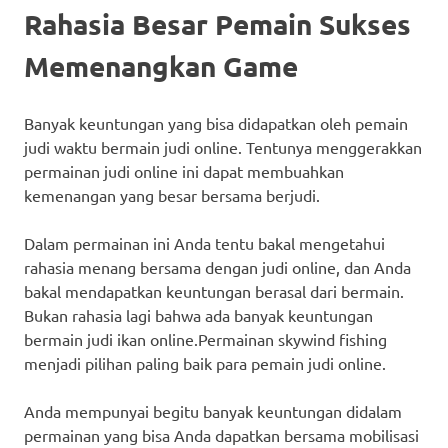
Rahasia Besar Pemain Sukses
Memenangkan Game
Banyak keuntungan yang bisa didapatkan oleh pemain
judi waktu bermain judi online. Tentunya menggerakkan
permainan judi online ini dapat membuahkan
kemenangan yang besar bersama berjudi.
Dalam permainan ini Anda tentu bakal mengetahui
rahasia menang bersama dengan judi online, dan Anda
bakal mendapatkan keuntungan berasal dari bermain.
Bukan rahasia lagi bahwa ada banyak keuntungan
bermain judi ikan online.Permainan skywind fishing
menjadi pilihan paling baik para pemain judi online.
Anda mempunyai begitu banyak keuntungan didalam
permainan yang bisa Anda dapatkan bersama mobilisasi