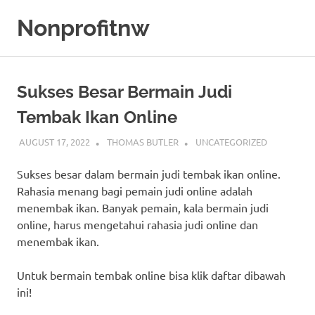
Skip
Nonprofitnw
to
content
Bocoran
Slot
Gacor
Sukses Besar Bermain Judi
Hari
Ini
Tembak Ikan Online
AUGUST 17, 2022
THOMAS BUTLER
UNCATEGORIZED
Sukses besar dalam bermain judi tembak ikan online.
Rahasia menang bagi pemain judi online adalah
menembak ikan. Banyak pemain, kala bermain judi
online, harus mengetahui rahasia judi online dan
menembak ikan.
Untuk bermain tembak online bisa klik daftar dibawah
ini!