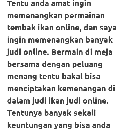
Tentu anda amat ingin
memenangkan permainan
tembak ikan online, dan saya
ingin memenangkan banyak
judi online. Bermain di meja
bersama dengan peluang
menang tentu bakal bisa
menciptakan kemenangan di
dalam judi ikan judi online.
Tentunya banyak sekali
keuntungan yang bisa anda