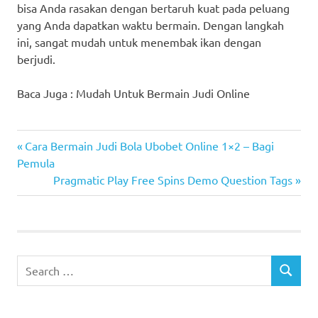
bisa Anda rasakan dengan bertaruh kuat pada peluang
yang Anda dapatkan waktu bermain. Dengan langkah
ini, sangat mudah untuk menembak ikan dengan
berjudi.
Baca Juga : Mudah Untuk Bermain Judi Online
bermain
Previous
Post
Cara Bermain Judi Bola Ubobet Online 1×2 – Bagi
besar
Post:
Pemula
navigation
Next
Pragmatic Play Free Spins Demo Question Tags
online
Post:
sukses
tembak
Search
SEARCH
for: