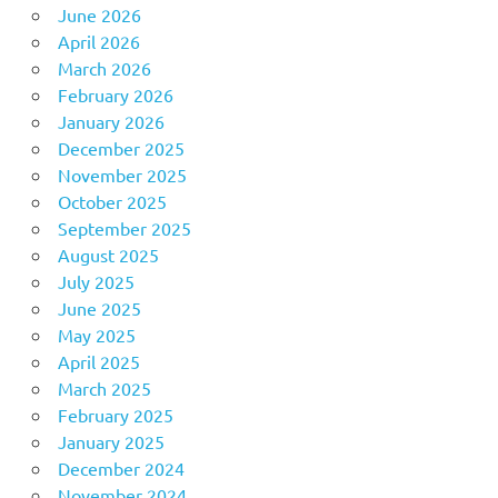
June 2026
April 2026
March 2026
February 2026
January 2026
December 2025
November 2025
October 2025
September 2025
August 2025
July 2025
June 2025
May 2025
April 2025
March 2025
February 2025
January 2025
December 2024
November 2024