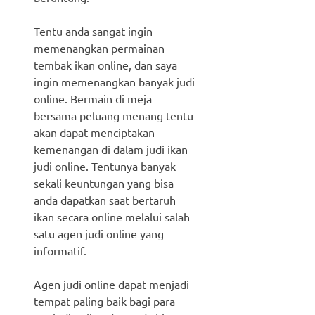
Tentu anda sangat ingin
memenangkan permainan
tembak ikan online, dan saya
ingin memenangkan banyak judi
online. Bermain di meja
bersama peluang menang tentu
akan dapat menciptakan
kemenangan di dalam judi ikan
judi online. Tentunya banyak
sekali keuntungan yang bisa
anda dapatkan saat bertaruh
ikan secara online melalui salah
satu agen judi online yang
informatif.
Agen judi online dapat menjadi
tempat paling baik bagi para