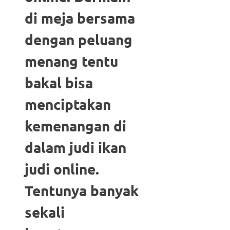
di meja bersama
dengan peluang
menang tentu
bakal bisa
menciptakan
kemenangan di
dalam judi ikan
judi online.
Tentunya banyak
sekali