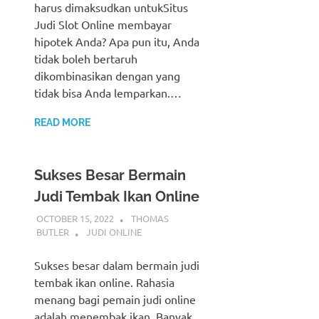
harus dimaksudkan untukSitus
Judi Slot Online membayar
hipotek Anda? Apa pun itu, Anda
tidak boleh bertaruh
dikombinasikan dengan yang
tidak bisa Anda lemparkan.…
READ MORE
Sukses Besar Bermain
Judi Tembak Ikan Online
OCTOBER 15, 2022
THOMAS
BUTLER
JUDI ONLINE
Sukses besar dalam bermain judi
tembak ikan online. Rahasia
menang bagi pemain judi online
adalah menembak ikan. Banyak