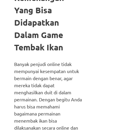
Yang Bisa
Didapatkan
Dalam Game
Tembak Ikan
Banyak penjudi online tidak
mempunyai kesempatan untuk
bermain dengan benar, agar
mereka tidak dapat
menghasilkan duit di dalam
permainan. Dengan begitu Anda
harus bisa memahami
bagaimana permainan
menembak ikan bisa
dilaksanakan secara online dan