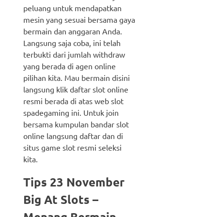
peluang untuk mendapatkan
mesin yang sesuai bersama gaya
bermain dan anggaran Anda.
Langsung saja coba, ini telah
terbukti dari jumlah withdraw
yang berada di agen online
pilihan kita. Mau bermain disini
langsung klik daftar slot online
resmi berada di atas web slot
spadegaming ini. Untuk join
bersama kumpulan bandar slot
online langsung daftar dan di
situs game slot resmi seleksi
kita.
Tips 23 November
Big At Slots –
Menang Bermain