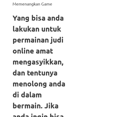
Memenangkan Game
Yang bisa anda
lakukan untuk
permainan judi
online amat
mengasyikkan,
dan tentunya
menolong anda
di dalam
bermain. Jika
anda ingin bisa