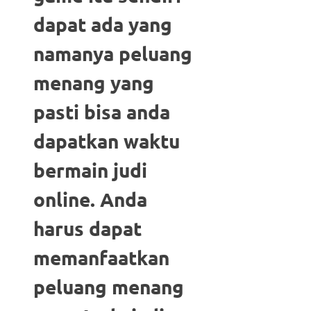
dapat ada yang
namanya peluang
menang yang
pasti bisa anda
dapatkan waktu
bermain judi
online. Anda
harus dapat
memanfaatkan
peluang menang