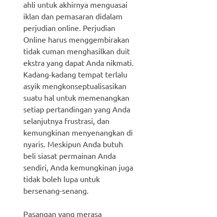
ahli untuk akhirnya menguasai
iklan dan pemasaran didalam
perjudian online. Perjudian
Online harus menggembirakan
tidak cuman menghasilkan duit
ekstra yang dapat Anda nikmati.
Kadang-kadang tempat terlalu
asyik mengkonseptualisasikan
suatu hal untuk memenangkan
setiap pertandingan yang Anda
selanjutnya frustrasi, dan
kemungkinan menyenangkan di
nyaris. Meskipun Anda butuh
beli siasat permainan Anda
sendiri, Anda kemungkinan juga
tidak boleh lupa untuk
bersenang-senang.
Pasangan yang merasa