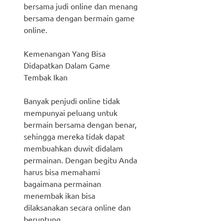
bersama judi online dan menang
bersama dengan bermain game
online.
Kemenangan Yang Bisa
Didapatkan Dalam Game
Tembak Ikan
Banyak penjudi online tidak
mempunyai peluang untuk
bermain bersama dengan benar,
sehingga mereka tidak dapat
membuahkan duwit didalam
permainan. Dengan begitu Anda
harus bisa memahami
bagaimana permainan
menembak ikan bisa
dilaksanakan secara online dan
beruntung.