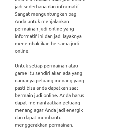
jadi sederhana dan informatif.
Sangat menguntungkan bagi
Anda untuk menjalankan
permainan judi online yang
informatif ini dan jadi layaknya
menembak ikan bersama judi
online.
Untuk setiap permainan atau
game itu sendiri akan ada yang
namanya peluang menang yang
pasti bisa anda dapatkan saat
bermain judi online. Anda harus
dapat memanfaatkan peluang
menang agar Anda jadi energik
dan dapat membantu
menggerakkan permainan.