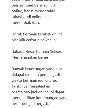
pemain, saat bermain judi
online, harus mengetahui
rahasia judi online dan
menembak ikan.
Untuk bermain tembak online
bisa klik daftar dibawah ini!
Rahasia Besar Pemain Sukses
Memenangkan Game
Banyak keuntungan yang bisa
didapatkan oleh pemain judi
waktu bermain judi online.
Tentunya menjalankan
permainan judi online ini dapat
menghasilkan kemenangan yang
besar dengan berjudi.