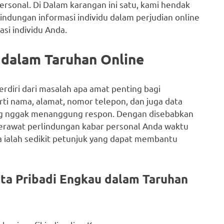
sonal. Di Dalam karangan ini satu, kami hendak
dungan informasi individu dalam perjudian online
si individu Anda.
 dalam Taruhan Online
erdiri dari masalah apa amat penting bagi
rti nama, alamat, nomor telepon, dan juga data
ng nggak menanggung respon. Dengan disebabkan
rawat perlindungan kabar personal Anda waktu
 ialah sedikit petunjuk yang dapat membantu
ta Pribadi Engkau dalam Taruhan