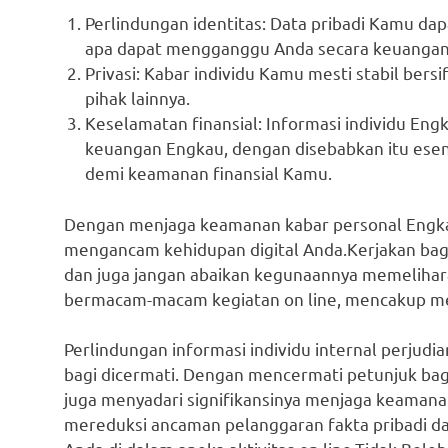
Perlindungan identitas: Data pribadi Kamu da
apa dapat mengganggu Anda secara keuangan
Privasi: Kabar individu Kamu mesti stabil bers
pihak lainnya.
Keselamatan finansial: Informasi individu En
keuangan Engkau, dengan disebabkan itu esen
demi keamanan finansial Kamu.
Dengan menjaga keamanan kabar personal Engka
mengancam kehidupan digital Anda.Kerjakan ba
dan juga jangan abaikan kegunaannya memelihar
bermacam-macam kegiatan on line, mencakup mel
Perlindungan informasi individu internal perjudian
bagi dicermati. Dengan mencermati petunjuk bag
juga menyadari signifikansinya menjaga keamana
mereduksi ancaman pelanggaran fakta pribadi da