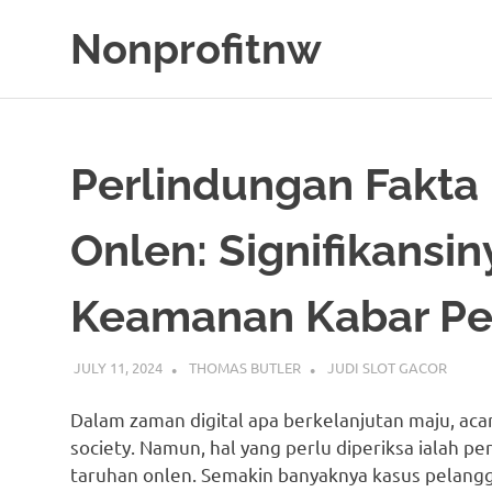
Skip
Nonprofitnw
to
content
Bocoran
Slot
Gacor
Hari
Perlindungan Fakta 
Ini
Onlen: Signifikansi
Keamanan Kabar Pe
JULY 11, 2024
THOMAS BUTLER
JUDI SLOT GACOR
Dalam zaman digital apa berkelanjutan maju, aca
society. Namun, hal yang perlu diperiksa ialah p
taruhan onlen. Semakin banyaknya kasus pelang