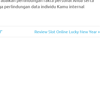
h abaikan perlindungan fakta personal Anda serta
a perlindungan data individu Kamu internal
Next
d”
Review Slot Online Lucky New Year
Post: