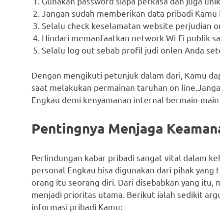
Gunakan password siapa perkasa dan juga unik 
Jangan sudah memberikan data pribadi Kamu ba
Selalu check keselamatan website perjudian on
Hindari memanfaatkan network Wi-Fi publik sa
Selalu log out sebab profil judi onlen Anda se
Dengan mengikuti petunjuk dalam dari, Kamu d
saat melakukan permainan taruhan on line.Jang
Engkau demi kenyamanan internal bermain-main j
Pentingnya Menjaga Keamana
Perlindungan kabar pribadi sangat vital dalam keh
personal Engkau bisa digunakan dari pihak yang
orang itu seorang diri. Dari disebabkan yang itu
menjadi prioritas utama. Berikut ialah sedikit 
informasi pribadi Kamu: