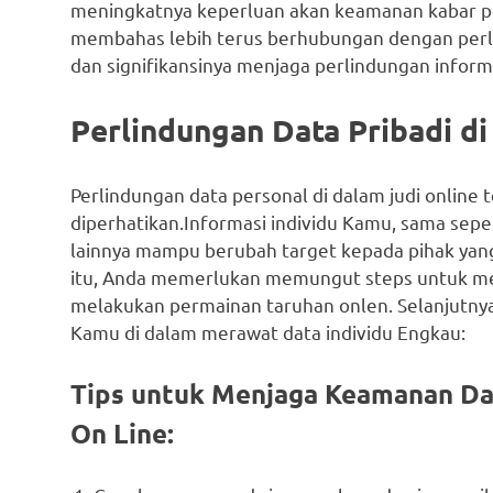
meningkatnya keperluan akan keamanan kabar per
membahas lebih terus berhubungan dengan perlin
dan signifikansinya menjaga perlindungan informa
Perlindungan Data Pribadi di
Perlindungan data personal di dalam judi online t
diperhatikan.Informasi individu Kamu, sama sepe
lainnya mampu berubah target kepada pihak ya
itu, Anda memerlukan memungut steps untuk me
melakukan permainan taruhan onlen. Selanjutnya
Kamu di dalam merawat data individu Engkau:
Tips untuk Menjaga Keamanan Da
On Line: