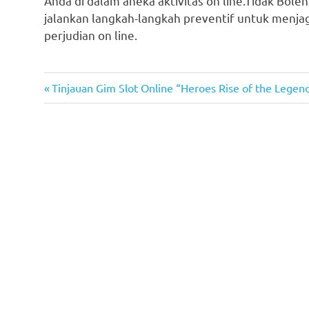
Anda di dalam aneka aktivitas on line.Tidak Bole
jalankan langkah-langkah preventif untuk menjag
perjudian on line.
link
Previous
Post
Tinjauan Gim Slot Online “Heroes Rise of the Legen
slot
Post:
online
navigation