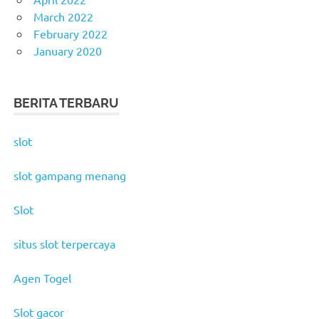
March 2022
February 2022
January 2020
BERITA TERBARU
slot
slot gampang menang
Slot
situs slot terpercaya
Agen Togel
Slot gacor