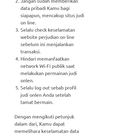
Jangan sudah memberikan
data pribadi Kamu bagi
siapapun, mencakup situs judi
on line.
Selalu check keselamatan
website perjudian on line
sebelum ini menjalankan
transaksi.
Hindari memanfaatkan
network Wi-Fi publik saat
melakukan permainan judi
onlen.
Selalu log out sebab profil
judi onlen Anda setelah
tamat bermain.
Dengan mengikuti petunjuk
dalam dari, Kamu dapat
memelihara keselamatan data