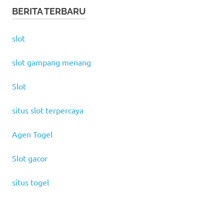
BERITA TERBARU
slot
slot gampang menang
Slot
situs slot terpercaya
Agen Togel
Slot gacor
situs togel