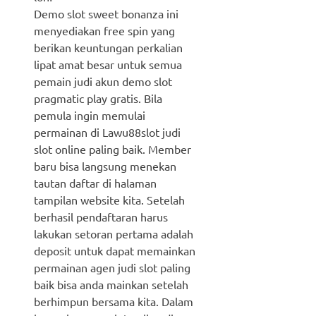
Demo slot sweet bonanza ini
menyediakan free spin yang
berikan keuntungan perkalian
lipat amat besar untuk semua
pemain judi akun demo slot
pragmatic play gratis. Bila
pemula ingin memulai
permainan di Lawu88slot judi
slot online paling baik. Member
baru bisa langsung menekan
tautan daftar di halaman
tampilan website kita. Setelah
berhasil pendaftaran harus
lakukan setoran pertama adalah
deposit untuk dapat memainkan
permainan agen judi slot paling
baik bisa anda mainkan setelah
berhimpun bersama kita. Dalam