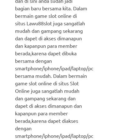
dan di sini anda sudah jadi
bagian baru bersama kita. Dalam
bermain game slot online di
situs Lawu88slot juga sangatlah
mudah dan gampang sekarang
dan dapet di akses dimanapun
dan kapanpun para member
berada,karena dapet dibuka
bersama dengan
smartphone/iphone/ipad/laptop/pc
bersama mudah. Dalam bermain
game slot online di situs Slot
Online juga sangatlah mudah
dan gampang sekarang dan
dapet di akses dimanapun dan
kapanpun para member
berada,karena dapet diakses
dengan
smartphone/iphone/ipad/laptop/pc