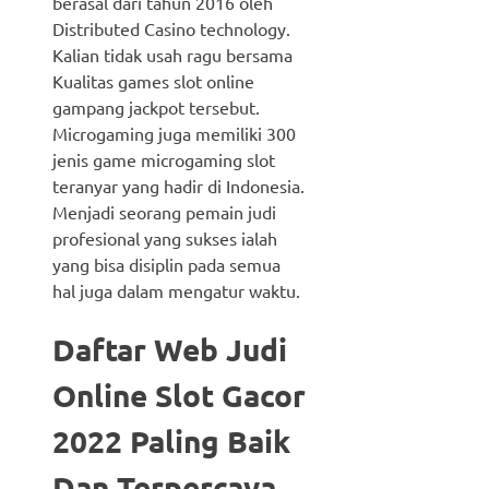
berasal dari tahun 2016 oleh
Distributed Casino technology.
Kalian tidak usah ragu bersama
Kualitas games slot online
gampang jackpot tersebut.
Microgaming juga memiliki 300
jenis game microgaming slot
teranyar yang hadir di Indonesia.
Menjadi seorang pemain judi
profesional yang sukses ialah
yang bisa disiplin pada semua
hal juga dalam mengatur waktu.
Daftar Web Judi
Online Slot Gacor
2022 Paling Baik
Dan Terpercaya