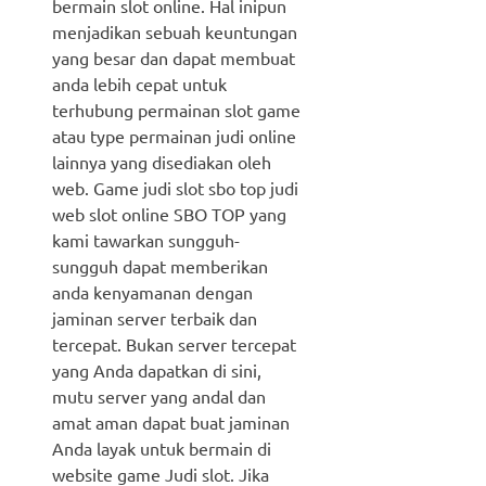
bermain slot online. Hal inipun
menjadikan sebuah keuntungan
yang besar dan dapat membuat
anda lebih cepat untuk
terhubung permainan slot game
atau type permainan judi online
lainnya yang disediakan oleh
web. Game judi slot sbo top judi
web slot online SBO TOP yang
kami tawarkan sungguh-
sungguh dapat memberikan
anda kenyamanan dengan
jaminan server terbaik dan
tercepat. Bukan server tercepat
yang Anda dapatkan di sini,
mutu server yang andal dan
amat aman dapat buat jaminan
Anda layak untuk bermain di
website game Judi slot. Jika