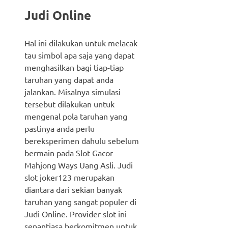
Judi Online
Hal ini dilakukan untuk melacak
tau simbol apa saja yang dapat
menghasilkan bagi tiap-tiap
taruhan yang dapat anda
jalankan. Misalnya simulasi
tersebut dilakukan untuk
mengenal pola taruhan yang
pastinya anda perlu
bereksperimen dahulu sebelum
bermain pada Slot Gacor
Mahjong Ways Uang Asli. Judi
slot joker123 merupakan
diantara dari sekian banyak
taruhan yang sangat populer di
Judi Online. Provider slot ini
senantiasa berkomitmen untuk