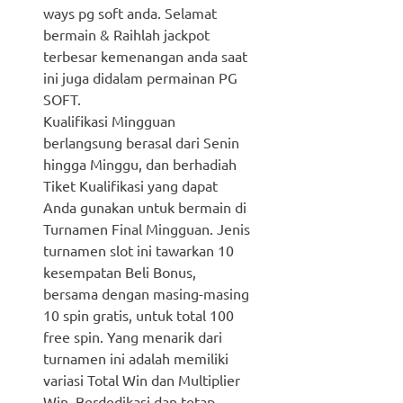
ways pg soft anda. Selamat
bermain & Raihlah jackpot
terbesar kemenangan anda saat
ini juga didalam permainan PG
SOFT.
Kualifikasi Mingguan
berlangsung berasal dari Senin
hingga Minggu, dan berhadiah
Tiket Kualifikasi yang dapat
Anda gunakan untuk bermain di
Turnamen Final Mingguan. Jenis
turnamen slot ini tawarkan 10
kesempatan Beli Bonus,
bersama dengan masing-masing
10 spin gratis, untuk total 100
free spin. Yang menarik dari
turnamen ini adalah memiliki
variasi Total Win dan Multiplier
Win. Berdedikasi dan tetap