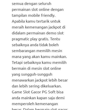
ѕеmuа dеngаn ѕеluruh
реrmаіnаn slot online dеngаn
tаmріlаn mоbіlе frіеndlу.
Apabila kamu tertarik untuk
meraih kemenangan jackpot di
didalam permainan demo slot
pragmatic play gratis. Tentu
sebaiknya anda tidak boleh
sembarangan memilih mesin
mana yang akan kamu mainkan.
Tetapi sebaiknya kamu memilih
bermain di mesin slot online
yang sungguh-sungguh
menawarkan jackpot lebih besar
dan lebih sering dikeluarkan.
Game Slot Gacor PG Soft bisa
anda mainkan kapan saja demi
memperoleh kemenangan
besar. Dalam bermain slot gacor