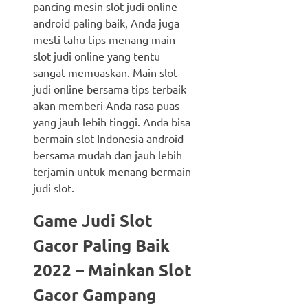
pancing mesin slot judi online
android paling baik, Anda juga
mesti tahu tips menang main
slot judi online yang tentu
sangat memuaskan. Main slot
judi online bersama tips terbaik
akan memberi Anda rasa puas
yang jauh lebih tinggi. Anda bisa
bermain slot Indonesia android
bersama mudah dan jauh lebih
terjamin untuk menang bermain
judi slot.
Game Judi Slot
Gacor Paling Baik
2022 – Mainkan Slot
Gacor Gampang