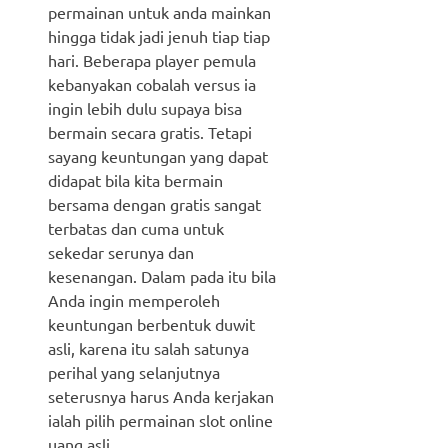
permainan untuk anda mainkan
hingga tidak jadi jenuh tiap tiap
hari. Beberapa player pemula
kebanyakan cobalah versus ia
ingin lebih dulu supaya bisa
bermain secara gratis. Tetapi
sayang keuntungan yang dapat
didapat bila kita bermain
bersama dengan gratis sangat
terbatas dan cuma untuk
sekedar serunya dan
kesenangan. Dalam pada itu bila
Anda ingin memperoleh
keuntungan berbentuk duwit
asli, karena itu salah satunya
perihal yang selanjutnya
seterusnya harus Anda kerjakan
ialah pilih permainan slot online
uang asli.