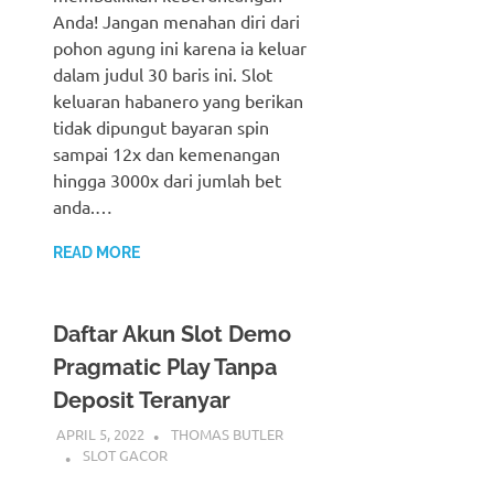
Anda! Jangan menahan diri dari
pohon agung ini karena ia keluar
dalam judul 30 baris ini. Slot
keluaran habanero yang berikan
tidak dipungut bayaran spin
sampai 12x dan kemenangan
hingga 3000x dari jumlah bet
anda.…
READ MORE
Daftar Akun Slot Demo
Pragmatic Play Tanpa
Deposit Teranyar
APRIL 5, 2022
THOMAS BUTLER
SLOT GACOR