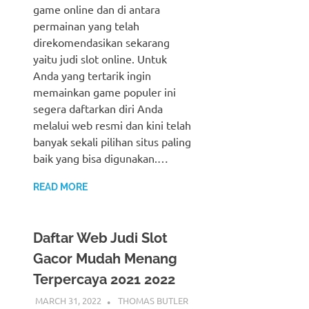
game online dan di antara
permainan yang telah
direkomendasikan sekarang
yaitu judi slot online. Untuk
Anda yang tertarik ingin
memainkan game populer ini
segera daftarkan diri Anda
melalui web resmi dan kini telah
banyak sekali pilihan situs paling
baik yang bisa digunakan.…
READ MORE
Daftar Web Judi Slot
Gacor Mudah Menang
Terpercaya 2021 2022
MARCH 31, 2022
THOMAS BUTLER