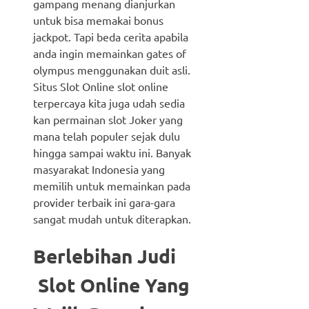
gampang menang dianjurkan
untuk bisa memakai bonus
jackpot. Tapi beda cerita apabila
anda ingin memainkan gates of
olympus menggunakan duit asli.
Situs Slot Online slot online
terpercaya kita juga udah sedia
kan permainan slot Joker yang
mana telah populer sejak dulu
hingga sampai waktu ini. Banyak
masyarakat Indonesia yang
memilih untuk memainkan pada
provider terbaik ini gara-gara
sangat mudah untuk diterapkan.
Berlebihan Judi
Slot Online Yang