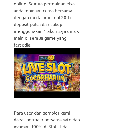
online. Semua permainan bisa
anda mainkan cuma bersama
dengan modal minimal 20rb
deposit pulsa dan cukup
menggunakan 1 akun saja untuk
main di semua game yang
tersedia.
Para user dan gambler kami
dapat bermain bersama safe dan
nyaman 100% di Slot. Tidak