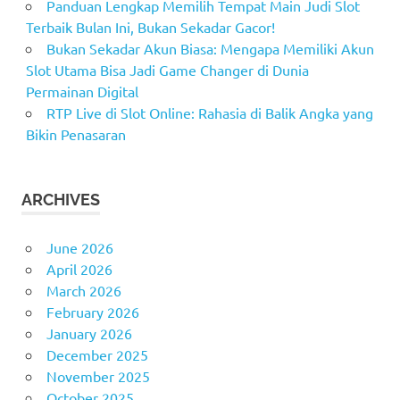
Panduan Lengkap Memilih Tempat Main Judi Slot
Terbaik Bulan Ini, Bukan Sekadar Gacor!
Bukan Sekadar Akun Biasa: Mengapa Memiliki Akun
Slot Utama Bisa Jadi Game Changer di Dunia
Permainan Digital
RTP Live di Slot Online: Rahasia di Balik Angka yang
Bikin Penasaran
ARCHIVES
June 2026
April 2026
March 2026
February 2026
January 2026
December 2025
November 2025
October 2025