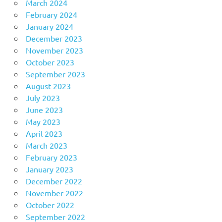
March 2024
February 2024
January 2024
December 2023
November 2023
October 2023
September 2023
August 2023
July 2023
June 2023
May 2023
April 2023
March 2023
February 2023
January 2023
December 2022
November 2022
October 2022
September 2022