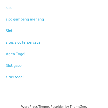
slot
slot gampang menang
Slot
situs slot terpercaya
Agen Togel
Slot gacor
situs togel
WordPress Theme: Poseidon by ThemeZee.