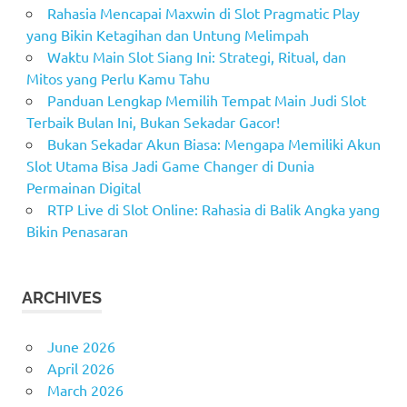
Rahasia Mencapai Maxwin di Slot Pragmatic Play
yang Bikin Ketagihan dan Untung Melimpah
Waktu Main Slot Siang Ini: Strategi, Ritual, dan
Mitos yang Perlu Kamu Tahu
Panduan Lengkap Memilih Tempat Main Judi Slot
Terbaik Bulan Ini, Bukan Sekadar Gacor!
Bukan Sekadar Akun Biasa: Mengapa Memiliki Akun
Slot Utama Bisa Jadi Game Changer di Dunia
Permainan Digital
RTP Live di Slot Online: Rahasia di Balik Angka yang
Bikin Penasaran
ARCHIVES
June 2026
April 2026
March 2026