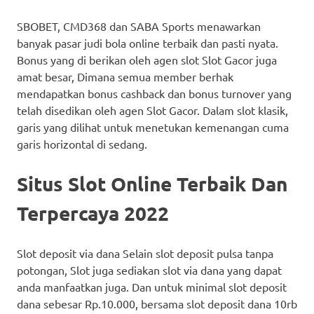
SBOBET, CMD368 dan SABA Sports menawarkan
banyak pasar judi bola online terbaik dan pasti nyata.
Bonus yang di berikan oleh agen slot Slot Gacor juga
amat besar, Dimana semua member berhak
mendapatkan bonus cashback dan bonus turnover yang
telah disedikan oleh agen Slot Gacor. Dalam slot klasik,
garis yang dilihat untuk menetukan kemenangan cuma
garis horizontal di sedang.
Situs Slot Online Terbaik Dan
Terpercaya 2022
Slot deposit via dana Selain slot deposit pulsa tanpa
potongan, Slot juga sediakan slot via dana yang dapat
anda manfaatkan juga. Dan untuk minimal slot deposit
dana sebesar Rp.10.000, bersama slot deposit dana 10rb