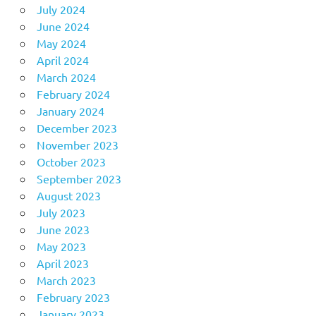
July 2024
June 2024
May 2024
April 2024
March 2024
February 2024
January 2024
December 2023
November 2023
October 2023
September 2023
August 2023
July 2023
June 2023
May 2023
April 2023
March 2023
February 2023
January 2023