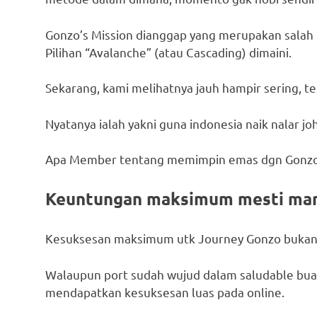
Gonzo’s Mission dianggap yang merupakan salah 
Pilihan “Avalanche” (atau Cascading) dimaini.
Sekarang, kami melihatnya jauh hampir sering, 
Nyatanya ialah yakni guna indonesia naik nalar j
Apa Member tentang memimpin emas dgn Gonzo’s
Keuntungan maksimum mesti margi
Kesuksesan maksimum utk Journey Gonzo bukan
Walaupun port sudah wujud dalam saludable buat 
mendapatkan kesuksesan luas pada online.