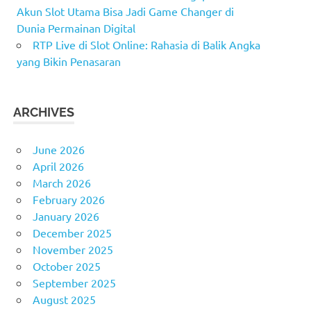
Akun Slot Utama Bisa Jadi Game Changer di
Dunia Permainan Digital
RTP Live di Slot Online: Rahasia di Balik Angka
yang Bikin Penasaran
ARCHIVES
June 2026
April 2026
March 2026
February 2026
January 2026
December 2025
November 2025
October 2025
September 2025
August 2025