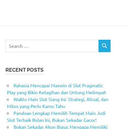
Search
SEARCH
for:
RECENT POSTS
Rahasia Mencapai Maxwin di Slot Pragmatic
Play yang Bikin Ketagihan dan Untung Melimpah
Waktu Main Slot Siang Ini: Strategi, Ritual, dan
Mitos yang Perlu Kamu Tahu
Panduan Lengkap Memilih Tempat Main Judi
Slot Terbaik Bulan Ini, Bukan Sekadar Gacor!
Bukan Sekadar Akun Biasa: Mengapa Memiliki