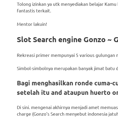
Tolong izinkan ya utk menyediakan belajar Kamu 
fantastis terkait.
Mentor lakuin!
Slot Search engine Gonzo ~ G
Rekreasi primer mempunyai 5 various gulungan mel
Simbol-simbolnya merupakan banyak jimat batu 
Bagi menghasilkan ronde cuma-c
setelah itu and ataupun huerto o
Di sini. mengenai akhirnya menjadi amet memua
charge (Gonzo’s Search menyebut indonesia jatuh 