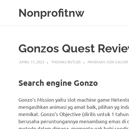
Skip
Nonprofitnw
to
content
Bocoran
Slot
Gacor
Hari
Gonzos Quest Revie
Ini
APRIL 11, 2023
THOMAS BUTLER
PANDUAN JUDI GACOR
Search engine Gonzo
Gonzo’s Mission yaitu slot machine game Netenter
mengasihkan animasi yg amat baik, pilihan yg ind
memikat. Gonzo’s Objective (dirilis untuk 1 tahun
berusaha peruntungannya menambang emas di d
metode dalam dimana, momento gak hobi sendiria