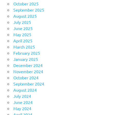
October 2025
September 2025
August 2025
July 2025
June 2025
May 2025
April 2025
March 2025
February 2025
January 2025
December 2024
November 2024
October 2024
September 2024
August 2024
July 2024
June 2024
May 2024
April 2024