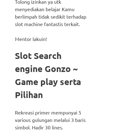
Tolong izinkan ya utk
menyediakan belajar Kamu
berlimpah tidak sedikit terhadap
slot machine fantastis terkait.
Mentor lakuin!
Slot Search
engine Gonzo ~
Game play serta
Pilihan
Rekreasi primer mempunyai 5
various gulungan melalui 3 baris
simbol. Hadir 30 lines.