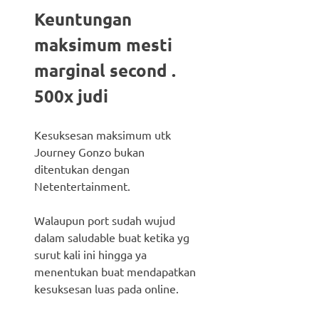
Keuntungan
maksimum mesti
marginal second .
500x judi
Kesuksesan maksimum utk
Journey Gonzo bukan
ditentukan dengan
Netentertainment.
Walaupun port sudah wujud
dalam saludable buat ketika yg
surut kali ini hingga ya
menentukan buat mendapatkan
kesuksesan luas pada online.