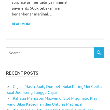
surprice primer tadinya minimal
payments 500x tebakannya
benar-benar marjinal. …
READ MORE
Search
SEARCH
for:
RECENT POSTS
Gajian Masih Jauh, Dompet Mulai Kering? Ini Cerita
soal Judi Iseng Tunggu Gajian
Rahasia Mencapai Maxwin di Slot Pragmatic Play
yang Bikin Ketagihan dan Untung Melimpah
Waktu Main Slot Siang Ini: Strategi, Ritual, dan