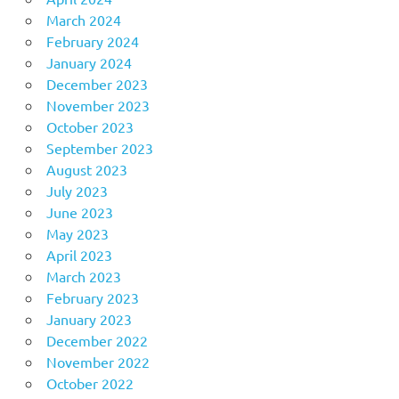
March 2024
February 2024
January 2024
December 2023
November 2023
October 2023
September 2023
August 2023
July 2023
June 2023
May 2023
April 2023
March 2023
February 2023
January 2023
December 2022
November 2022
October 2022