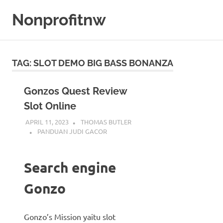
Skip
Nonprofitnw
to
content
Bocoran
Slot
Gacor
TAG:
SLOT DEMO BIG BASS BONANZA
Hari
Ini
Gonzos Quest Review
Slot Online
APRIL 11, 2023
THOMAS BUTLER
PANDUAN JUDI GACOR
Search engine
Gonzo
Gonzo’s Mission yaitu slot