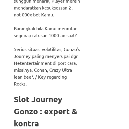
sungguh menarik, Player meraih
mendaratkan kesuksessan 2 .
not 000x bet Kamu.
Barangkali bila Kamu memutar
segenap ratusan 1000-an saat?
Serius situasi volatilitas, Gonzo’s
Journey paling menyerupai dgn
Netentertainment di port cara,
misalnya, Conan, Crazy Ultra
lean beef, / Key regarding
Rocks.
Slot Journey
Gonzo : expert &
kontra