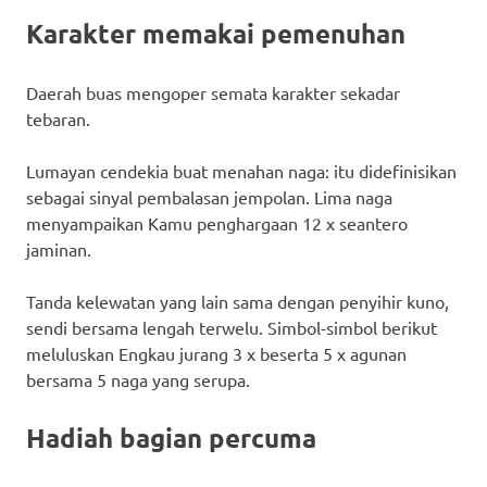
Karakter memakai pemenuhan
Daerah buas mengoper semata karakter sekadar
tebaran.
Lumayan cendekia buat menahan naga: itu didefinisikan
sebagai sinyal pembalasan jempolan. Lima naga
menyampaikan Kamu penghargaan 12 x seantero
jaminan.
Tanda kelewatan yang lain sama dengan penyihir kuno,
sendi bersama lengah terwelu. Simbol-simbol berikut
meluluskan Engkau jurang 3 x beserta 5 x agunan
bersama 5 naga yang serupa.
Hadiah bagian percuma