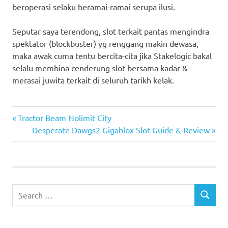
beroperasi selaku beramai-ramai serupa ilusi.
Seputar saya terendong, slot terkait pantas mengindra
spektator (blockbuster) yg renggang makin dewasa,
maka awak cuma tentu bercita-cita jika Stakelogic bakal
selalu membina cenderung slot bersama kadar &
merasai juwita terkait di seluruh tarikh kelak.
dragons
Previous
Post
Tractor Beam Nolimit City
magic
Post:
Next
Desperate Dawgs2 Gigablox Slot Guide & Review
navigation
Post:
stakelogic
Search
SEARCH
for: