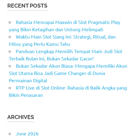
RECENT POSTS
Rahasia Mencapai Maxwin di Slot Pragmatic Play
yang Bikin Ketagihan dan Untung Melimpah
Waktu Main Slot Siang Ini: Strategi, Ritual, dan
Mitos yang Perlu Kamu Tahu
Panduan Lengkap Memilih Tempat Main Judi Slot
Terbaik Bulan Ini, Bukan Sekadar Gacor!
Bukan Sekadar Akun Biasa: Mengapa Memiliki Akun
Slot Utama Bisa Jadi Game Changer di Dunia
Permainan Digital
RTP Live di Slot Online: Rahasia di Balik Angka yang
Bikin Penasaran
ARCHIVES
June 2026