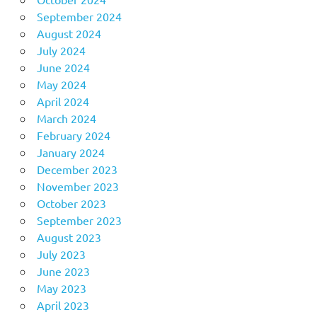
September 2024
August 2024
July 2024
June 2024
May 2024
April 2024
March 2024
February 2024
January 2024
December 2023
November 2023
October 2023
September 2023
August 2023
July 2023
June 2023
May 2023
April 2023