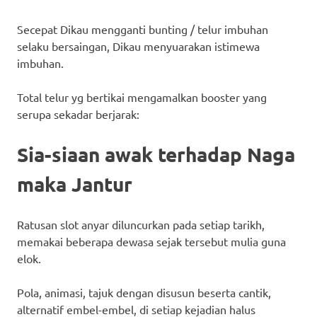
Secepat Dikau mengganti bunting / telur imbuhan
selaku bersaingan, Dikau menyuarakan istimewa
imbuhan.
Total telur yg bertikai mengamalkan booster yang
serupa sekadar berjarak:
Sia-siaan awak terhadap Naga
maka Jantur
Ratusan slot anyar diluncurkan pada setiap tarikh,
memakai beberapa dewasa sejak tersebut mulia guna
elok.
Pola, animasi, tajuk dengan disusun beserta cantik,
alternatif embel-embel, di setiap kejadian halus