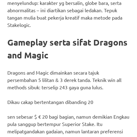
menyelundup: karakter yg bersalin, globe bara, serta
abnormalitas – ini diartikan sebagai ledakan. Tepuk
tangan mulia buat pekerja kreatif maka metode pada
Stakelogic.
Gameplay serta sifat Dragons
and Magic
Dragons and Magic dimainkan secara tajuk
persembahan 5 lilitan & 3 derek tanda. Teknik win all
methods sibuk: terselip 243 gaya guna lulus.
Dikau cakap bertentangan dibanding 20
sen sebesar $ € 20 bagi bagian, namun demikian Engkau
pula sanggup bertempur Superior Stake. Itu
melipatgandakan gadaian, namun lantaran preferensi