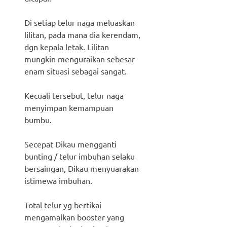
Di setiap telur naga meluaskan
lilitan, pada mana dia kerendam,
dgn kepala letak. Lilitan
mungkin menguraikan sebesar
enam situasi sebagai sangat.
Kecuali tersebut, telur naga
menyimpan kemampuan
bumbu.
Secepat Dikau mengganti
bunting / telur imbuhan selaku
bersaingan, Dikau menyuarakan
istimewa imbuhan.
Total telur yg bertikai
mengamalkan booster yang