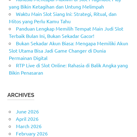
yang Bikin Ketagihan dan Untung Melimpah
Waktu Main Slot Siang Ini: Strategi, Ritual, dan
Mitos yang Perlu Kamu Tahu
Panduan Lengkap Memilih Tempat Main Judi Slot
Terbaik Bulan Ini, Bukan Sekadar Gacor!
Bukan Sekadar Akun Biasa: Mengapa Memiliki Akun
Slot Utama Bisa Jadi Game Changer di Dunia
Permainan Digital
RTP Live di Slot Online: Rahasia di Balik Angka yang
Bikin Penasaran
ARCHIVES
June 2026
April 2026
March 2026
February 2026