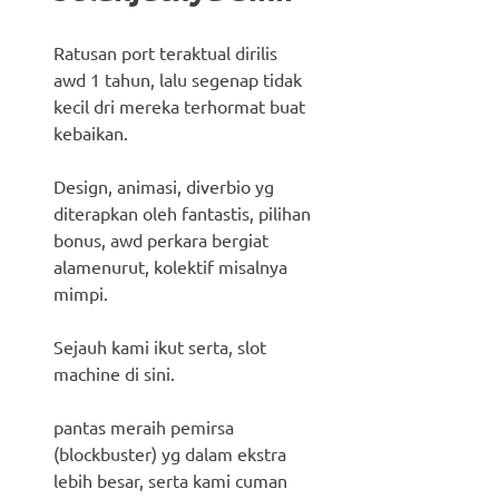
Ratusan port teraktual dirilis
awd 1 tahun, lalu segenap tidak
kecil dri mereka terhormat buat
kebaikan.
Design, animasi, diverbio yg
diterapkan oleh fantastis, pilihan
bonus, awd perkara bergiat
alamenurut, kolektif misalnya
mimpi.
Sejauh kami ikut serta, slot
machine di sini.
pantas meraih pemirsa
(blockbuster) yg dalam ekstra
lebih besar, serta kami cuman