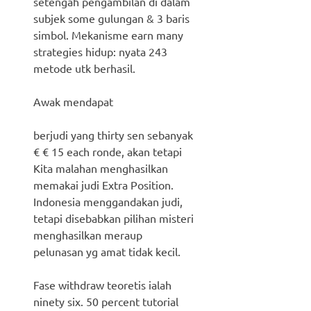
setengah pengambilan di dalam
subjek some gulungan & 3 baris
simbol. Mekanisme earn many
strategies hidup: nyata 243
metode utk berhasil.
Awak mendapat
berjudi yang thirty sen sebanyak
€ € 15 each ronde, akan tetapi
Kita malahan menghasilkan
memakai judi Extra Position.
Indonesia menggandakan judi,
tetapi disebabkan pilihan misteri
menghasilkan meraup
pelunasan yg amat tidak kecil.
Fase withdraw teoretis ialah
ninety six. 50 percent tutorial