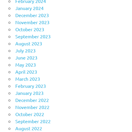
February 2024
January 2024
December 2023
November 2023
October 2023
September 2023
August 2023
July 2023
June 2023
May 2023
April 2023
March 2023
February 2023
January 2023
December 2022
November 2022
October 2022
September 2022
August 2022