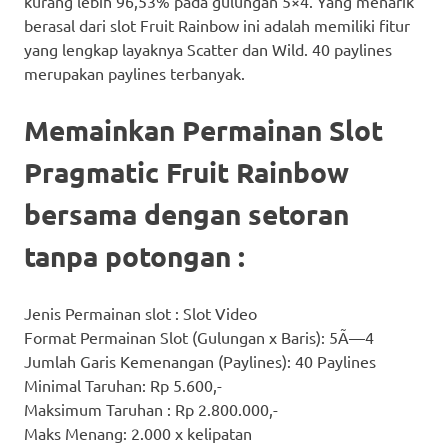
kurang lebih 96,53% pada gulungan 5×4. Yang menarik
berasal dari slot Fruit Rainbow ini adalah memiliki fitur
yang lengkap layaknya Scatter dan Wild. 40 paylines
merupakan paylines terbanyak.
Memainkan Permainan Slot
Pragmatic Fruit Rainbow
bersama dengan setoran
tanpa potongan :
Jenis Permainan slot : Slot Video
Format Permainan Slot (Gulungan x Baris): 5Ã—4
Jumlah Garis Kemenangan (Paylines): 40 Paylines
Minimal Taruhan: Rp 5.600,-
Maksimum Taruhan : Rp 2.800.000,-
Maks Menang: 2.000 x kelipatan