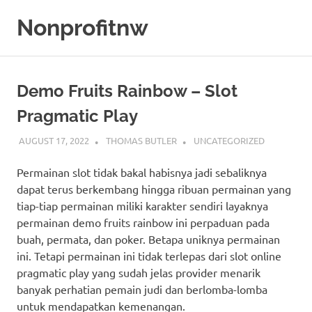
Skip
Nonprofitnw
to
content
Bocoran
Slot
Gacor
Demo Fruits Rainbow – Slot
Hari
Ini
Pragmatic Play
AUGUST 17, 2022
THOMAS BUTLER
UNCATEGORIZED
Permainan slot tidak bakal habisnya jadi sebaliknya
dapat terus berkembang hingga ribuan permainan yang
tiap-tiap permainan miliki karakter sendiri layaknya
permainan demo fruits rainbow ini perpaduan pada
buah, permata, dan poker. Betapa uniknya permainan
ini. Tetapi permainan ini tidak terlepas dari slot online
pragmatic play yang sudah jelas provider menarik
banyak perhatian pemain judi dan berlomba-lomba
untuk mendapatkan kemenangan.