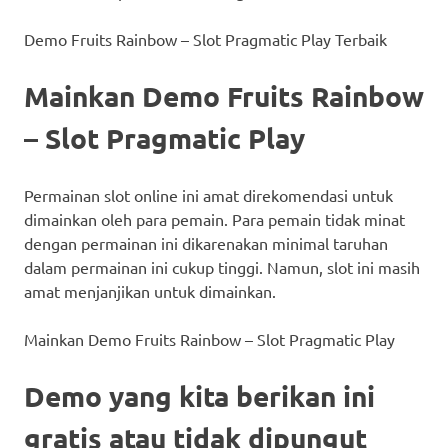
Demo Fruits Rainbow – Slot Pragmatic Play Terbaik
Mainkan Demo Fruits Rainbow
– Slot Pragmatic Play
Permainan slot online ini amat direkomendasi untuk
dimainkan oleh para pemain. Para pemain tidak minat
dengan permainan ini dikarenakan minimal taruhan
dalam permainan ini cukup tinggi. Namun, slot ini masih
amat menjanjikan untuk dimainkan.
Mainkan Demo Fruits Rainbow – Slot Pragmatic Play
Demo yang kita berikan ini
gratis atau tidak dipungut