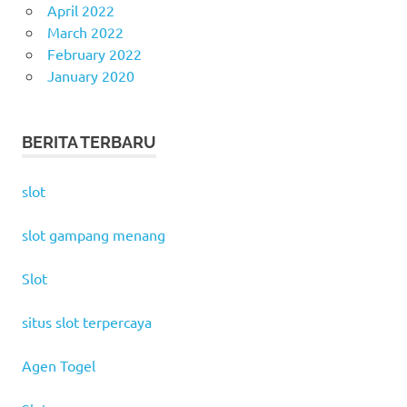
April 2022
March 2022
February 2022
January 2020
BERITA TERBARU
slot
slot gampang menang
Slot
situs slot terpercaya
Agen Togel