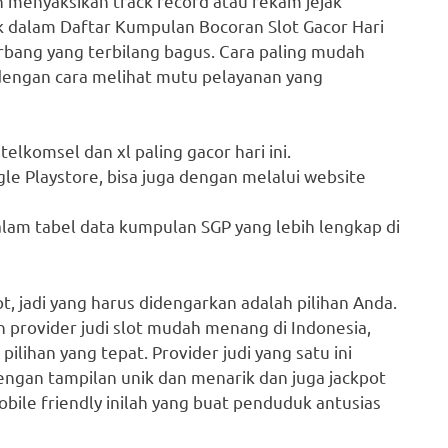
 menyaksikan track record atau rekam jejak
uk dalam Daftar Kumpulan Bocoran Slot Gacor Hari
erbang yang terbilang bagus. Cara paling mudah
dengan cara melihat mutu pelayanan yang
telkomsel dan xl paling gacor hari ini.
le Playstore, bisa juga dengan melalui website
lam tabel data kumpulan SGP yang lebih lengkap di
ot, jadi yang harus didengarkan adalah pilihan Anda.
n provider judi slot mudah menang di Indonesia,
lihan yang tepat. Provider judi yang satu ini
engan tampilan unik dan menarik dan juga jackpot
ile friendly inilah yang buat penduduk antusias