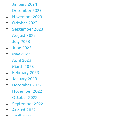
January 2024
December 2023
November 2023
October 2023
September 2023
August 2023
July 2023
June 2023
May 2023
April 2023
March 2023
February 2023
January 2023
December 2022
November 2022
October 2022
September 2022
August 2022
April 2022