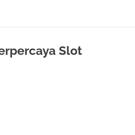
erpercaya Slot