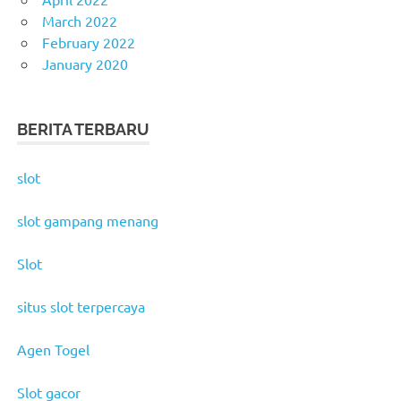
March 2022
February 2022
January 2020
BERITA TERBARU
slot
slot gampang menang
Slot
situs slot terpercaya
Agen Togel
Slot gacor