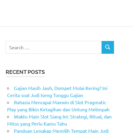
Search
SEARCH
for:
RECENT POSTS
Gajian Masih Jauh, Dompet Mulai Kering? Ini
Cerita soal Judi Iseng Tunggu Gajian
Rahasia Mencapai Maxwin di Slot Pragmatic
Play yang Bikin Ketagihan dan Untung Melimpah
Waktu Main Slot Siang Ini: Strategi, Ritual, dan
Mitos yang Perlu Kamu Tahu
Panduan Lengkap Memilih Tempat Main Judi