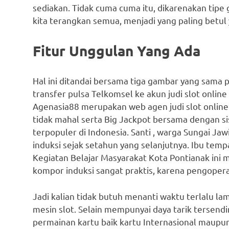
sediakan. Tidak cuma cuma itu, dikarenakan tipe 
kita terangkan semua, menjadi yang paling betul y
Fitur Unggulan Yang Ada
Hal ini ditandai bersama tiga gambar yang sama pe
transfer pulsa Telkomsel ke akun judi slot onlin
Agenasia88 merupakan web agen judi slot onlin
tidak mahal serta Big Jackpot bersama dengan 
terpopuler di Indonesia. Santi , warga Sungai 
induksi sejak setahun yang selanjutnya. Ibu tempa
Kegiatan Belajar Masyarakat Kota Pontianak i
kompor induksi sangat praktis, karena pengoper
Jadi kalian tidak butuh menanti waktu terlalu 
mesin slot. Selain mempunyai daya tarik tersend
permainan kartu baik kartu Internasional maupu