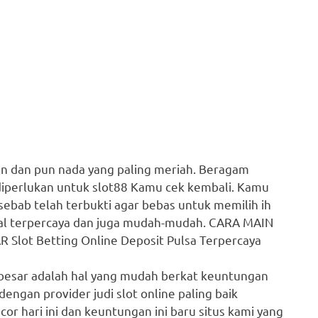
n dan pun nada yang paling meriah. Beragam
k diperlukan untuk slot88 Kamu cek kembali. Kamu
 sebab telah terbukti agar bebas untuk memilih ih
egal terpercaya dan juga mudah-mudah. CARA MAIN
lot Betting Online Deposit Pulsa Terpercaya
esar adalah hal yang mudah berkat keuntungan
ngan provider judi slot online paling baik
cor hari ini dan keuntungan ini baru situs kami yang