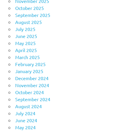
November 2025
October 2025
September 2025
August 2025
July 2025
June 2025
May 2025
April 2025
March 2025
February 2025
January 2025
December 2024
November 2024
October 2024
September 2024
August 2024
July 2024
June 2024
May 2024