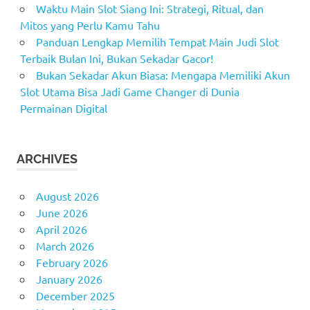
Waktu Main Slot Siang Ini: Strategi, Ritual, dan
Mitos yang Perlu Kamu Tahu
Panduan Lengkap Memilih Tempat Main Judi Slot
Terbaik Bulan Ini, Bukan Sekadar Gacor!
Bukan Sekadar Akun Biasa: Mengapa Memiliki Akun
Slot Utama Bisa Jadi Game Changer di Dunia
Permainan Digital
ARCHIVES
August 2026
June 2026
April 2026
March 2026
February 2026
January 2026
December 2025