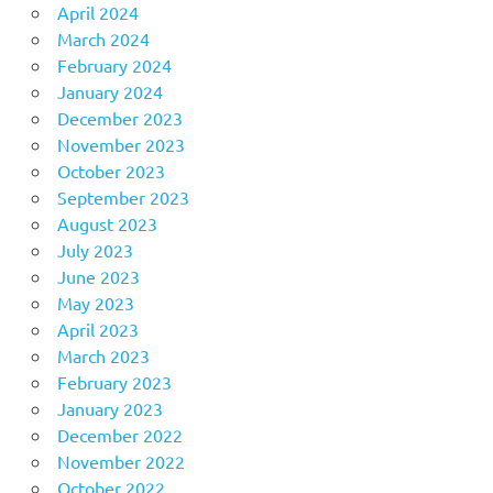
April 2024
March 2024
February 2024
January 2024
December 2023
November 2023
October 2023
September 2023
August 2023
July 2023
June 2023
May 2023
April 2023
March 2023
February 2023
January 2023
December 2022
November 2022
October 2022