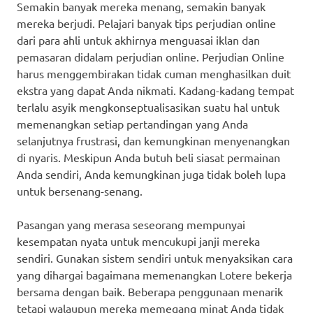
Semakin banyak mereka menang, semakin banyak
mereka berjudi. Pelajari banyak tips perjudian online
dari para ahli untuk akhirnya menguasai iklan dan
pemasaran didalam perjudian online. Perjudian Online
harus menggembirakan tidak cuman menghasilkan duit
ekstra yang dapat Anda nikmati. Kadang-kadang tempat
terlalu asyik mengkonseptualisasikan suatu hal untuk
memenangkan setiap pertandingan yang Anda
selanjutnya frustrasi, dan kemungkinan menyenangkan
di nyaris. Meskipun Anda butuh beli siasat permainan
Anda sendiri, Anda kemungkinan juga tidak boleh lupa
untuk bersenang-senang.
Pasangan yang merasa seseorang mempunyai
kesempatan nyata untuk mencukupi janji mereka
sendiri. Gunakan sistem sendiri untuk menyaksikan cara
yang dihargai bagaimana memenangkan Lotere bekerja
bersama dengan baik. Beberapa penggunaan menarik
tetapi walaupun mereka memegang minat Anda tidak