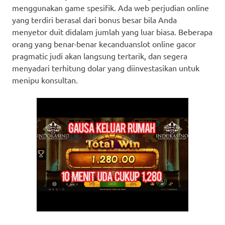
menggunakan game spesifik. Ada web perjudian online
yang terdiri berasal dari bonus besar bila Anda
menyetor duit didalam jumlah yang luar biasa. Beberapa
orang yang benar-benar kecanduanslot online gacor
pragmatic judi akan langsung tertarik, dan segera
menyadari terhitung dolar yang diinvestasikan untuk
menipu konsultan.