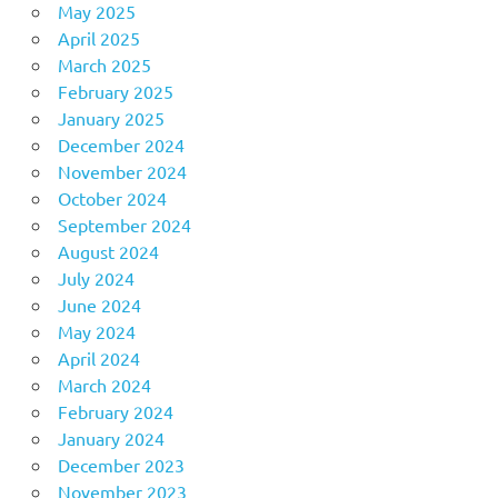
May 2025
April 2025
March 2025
February 2025
January 2025
December 2024
November 2024
October 2024
September 2024
August 2024
July 2024
June 2024
May 2024
April 2024
March 2024
February 2024
January 2024
December 2023
November 2023