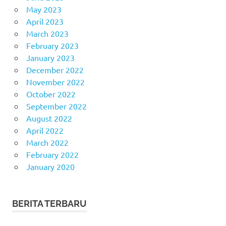
May 2023
April 2023
March 2023
February 2023
January 2023
December 2022
November 2022
October 2022
September 2022
August 2022
April 2022
March 2022
February 2022
January 2020
BERITA TERBARU