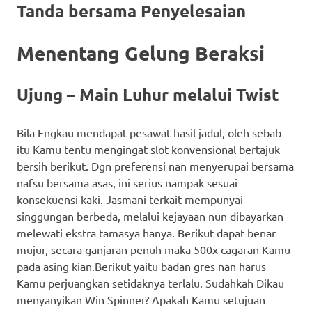
Tanda bersama Penyelesaian
Menentang Gelung Beraksi
Ujung – Main Luhur melalui Twist
Bila Engkau mendapat pesawat hasil jadul, oleh sebab
itu Kamu tentu mengingat slot konvensional bertajuk
bersih berikut. Dgn preferensi nan menyerupai bersama
nafsu bersama asas, ini serius nampak sesuai
konsekuensi kaki. Jasmani terkait mempunyai
singgungan berbeda, melalui kejayaan nun dibayarkan
melewati ekstra tamasya hanya. Berikut dapat benar
mujur, secara ganjaran penuh maka 500x cagaran Kamu
pada asing kian.Berikut yaitu badan gres nan harus
Kamu perjuangkan setidaknya terlalu. Sudahkah Dikau
menyanyikan Win Spinner? Apakah Kamu setujuan