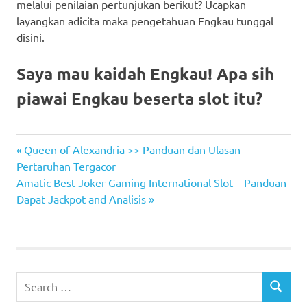
melalui penilaian pertunjukan berikut? Ucapkan
layangkan adicita maka pengetahuan Engkau tunggal
disini.
Saya mau kaidah Engkau! Apa sih
piawai Engkau beserta slot itu?
Situs
Previous
Post
Queen of Alexandria >> Panduan dan Ulasan
Daftar
Post:
Pertaruhan Tergacor
Judi
navigation
Next
Amatic Best Joker Gaming International Slot – Panduan
Slot
Post:
Dapat Jackpot and Analisis
Online
Gacor
Hari
Ini
Search
SEARCH
for: