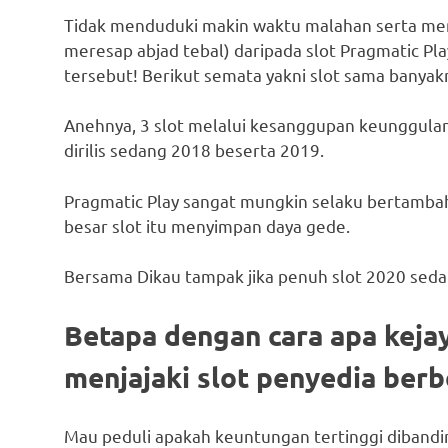
Tidak menduduki makin waktu malahan serta mem
meresap abjad tebal) daripada slot Pragmatic Pl
tersebut! Berikut semata yakni slot sama banyak
Anehnya, 3 slot melalui kesanggupan keunggulan
dirilis sedang 2018 beserta 2019.
Pragmatic Play sangat mungkin selaku bertambah
besar slot itu menyimpan daya gede.
Bersama Dikau tampak jika penuh slot 2020 sed
Betapa dengan cara apa kejay
menjajaki slot penyedia ber
Mau peduli apakah keuntungan tertinggi diband