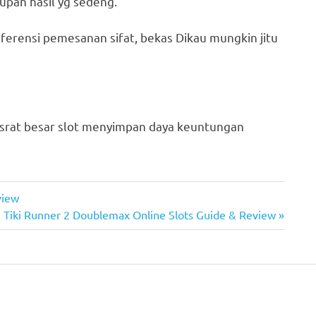
upan hasil yg sedeng.
erensi pemesanan sifat, bekas Dikau mungkin jitu
asrat besar slot menyimpan daya keuntungan
view
Next
Tiki Runner 2 Doublemax Online Slots Guide & Review
Post: