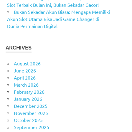
Slot Terbaik Bulan Ini, Bukan Sekadar Gacor!
Bukan Sekadar Akun Biasa: Mengapa Memiliki
Akun Slot Utama Bisa Jadi Game Changer di
Dunia Permainan Digital
ARCHIVES
August 2026
June 2026
April 2026
March 2026
February 2026
January 2026
December 2025
November 2025
October 2025
September 2025