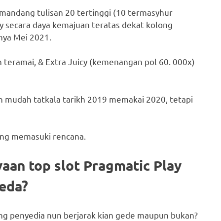
andang tulisan 20 tertinggi (10 termasyhur
ay secara daya kemajuan teratas dekat kolong
nya Mei 2021.
 teramai, & Extra Juicy (kemenangan pol 60. 000x)
 mudah tatkala tarikh 2019 memakai 2020, tetapi
ang memasuki rencana.
aan top slot Pragmatic Play
beda?
ing penyedia nun berjarak kian gede maupun bukan?