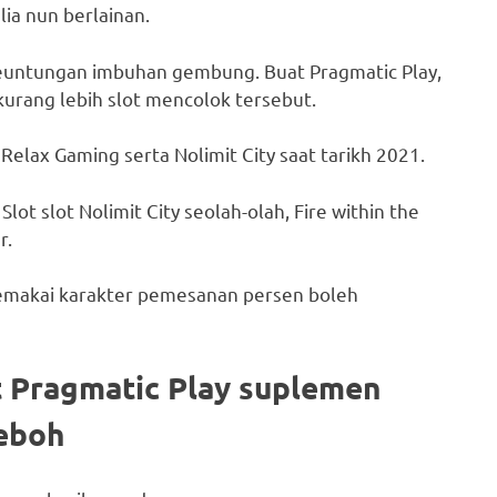
ia nun berlainan.
keuntungan imbuhan gembung. Buat Pragmatic Play,
rang lebih slot mencolok tersebut.
lax Gaming serta Nolimit City saat tarikh 2021.
lot slot Nolimit City seolah-olah, Fire within the
r.
emakai karakter pemesanan persen boleh
t Pragmatic Play suplemen
heboh