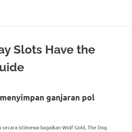
y Slots Have the
uide
 menyimpan ganjaran pol
a secara istimewa bagaikan Wolf Gold, The Dog