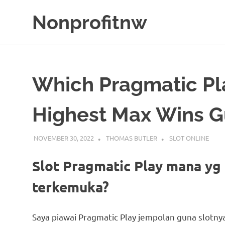
Skip
Nonprofitnw
to
content
Bocoran
Slot
Gacor
Hari
Which Pragmatic Pla
Ini
Highest Max Wins G
NOVEMBER 30, 2022
THOMAS BUTLER
SLOT ONLINE
Slot Pragmatic Play mana yg
terkemuka?
Saya piawai Pragmatic Play jempolan guna slotny