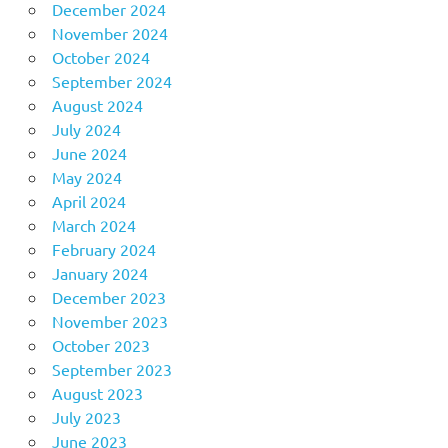
December 2024
November 2024
October 2024
September 2024
August 2024
July 2024
June 2024
May 2024
April 2024
March 2024
February 2024
January 2024
December 2023
November 2023
October 2023
September 2023
August 2023
July 2023
June 2023