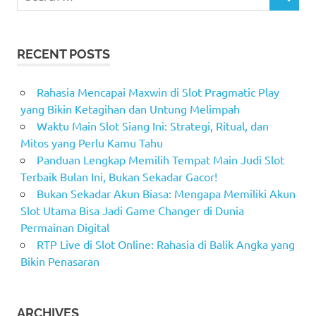
SEARCH
for:
RECENT POSTS
Rahasia Mencapai Maxwin di Slot Pragmatic Play
yang Bikin Ketagihan dan Untung Melimpah
Waktu Main Slot Siang Ini: Strategi, Ritual, dan
Mitos yang Perlu Kamu Tahu
Panduan Lengkap Memilih Tempat Main Judi Slot
Terbaik Bulan Ini, Bukan Sekadar Gacor!
Bukan Sekadar Akun Biasa: Mengapa Memiliki Akun
Slot Utama Bisa Jadi Game Changer di Dunia
Permainan Digital
RTP Live di Slot Online: Rahasia di Balik Angka yang
Bikin Penasaran
ARCHIVES