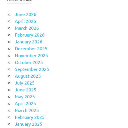
June 2026
April 2026
March 2026
February 2026
January 2026
December 2025
November 2025
October 2025
September 2025
August 2025
July 2025
June 2025
May 2025
April 2025
March 2025
February 2025
January 2025