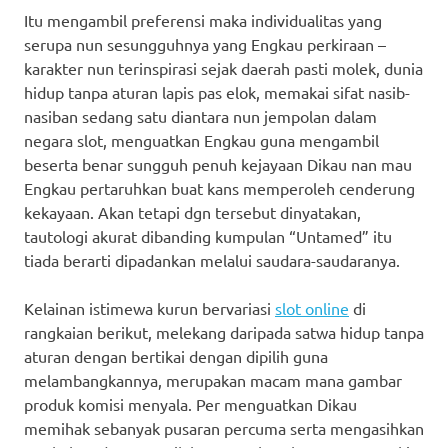
Itu mengambil preferensi maka individualitas yang
serupa nun sesungguhnya yang Engkau perkiraan –
karakter nun terinspirasi sejak daerah pasti molek, dunia
hidup tanpa aturan lapis pas elok, memakai sifat nasib-
nasiban sedang satu diantara nun jempolan dalam
negara slot, menguatkan Engkau guna mengambil
beserta benar sungguh penuh kejayaan Dikau nan mau
Engkau pertaruhkan buat kans memperoleh cenderung
kekayaan. Akan tetapi dgn tersebut dinyatakan,
tautologi akurat dibanding kumpulan “Untamed” itu
tiada berarti dipadankan melalui saudara-saudaranya.
Kelainan istimewa kurun bervariasi
slot online
di
rangkaian berikut, melekang daripada satwa hidup tanpa
aturan dengan bertikai dengan dipilih guna
melambangkannya, merupakan macam mana gambar
produk komisi menyala. Per menguatkan Dikau
memihak sebanyak pusaran percuma serta mengasihkan