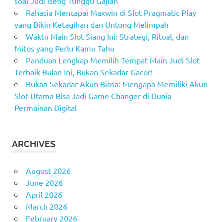
soal Judi Iseng Tunggu Gajian
Rahasia Mencapai Maxwin di Slot Pragmatic Play
yang Bikin Ketagihan dan Untung Melimpah
Waktu Main Slot Siang Ini: Strategi, Ritual, dan
Mitos yang Perlu Kamu Tahu
Panduan Lengkap Memilih Tempat Main Judi Slot
Terbaik Bulan Ini, Bukan Sekadar Gacor!
Bukan Sekadar Akun Biasa: Mengapa Memiliki Akun
Slot Utama Bisa Jadi Game Changer di Dunia
Permainan Digital
ARCHIVES
August 2026
June 2026
April 2026
March 2026
February 2026