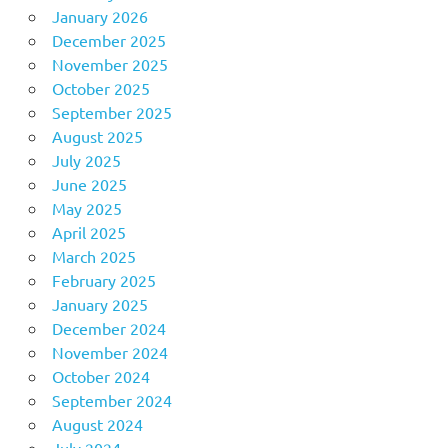
January 2026
December 2025
November 2025
October 2025
September 2025
August 2025
July 2025
June 2025
May 2025
April 2025
March 2025
February 2025
January 2025
December 2024
November 2024
October 2024
September 2024
August 2024
July 2024