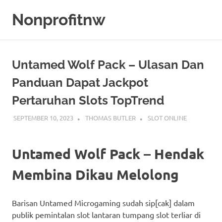
Skip
Nonprofitnw
to
content
Bocoran
Slot
Gacor
Untamed Wolf Pack – Ulasan Dan
Hari
Ini
Panduan Dapat Jackpot
Pertaruhan Slots TopTrend
SEPTEMBER 10, 2023
THOMAS BUTLER
SLOT ONLINE
Untamed Wolf Pack – Hendak
Membina Dikau Melolong
Barisan Untamed Microgaming sudah sip[cak] dalam
publik pemintalan slot lantaran tumpang slot terliar di