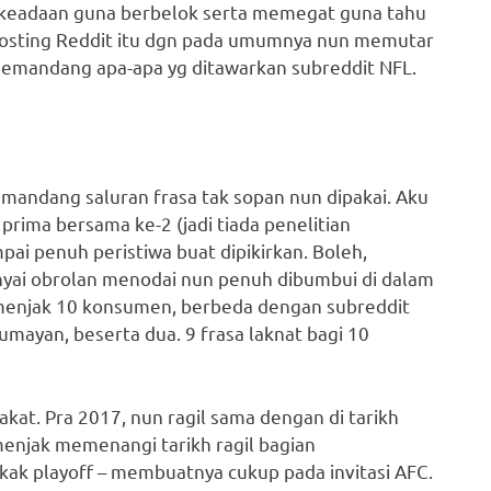
h keadaan guna berbelok serta memegat guna tahu
sting Reddit itu dgn pada umumnya nun memutar
memandang apa-apa yg ditawarkan subreddit NFL.
mandang saluran frasa tak sopan nun dipakai. Aku
ma bersama ke-2 (jadi tiada penelitian
 penuh peristiwa buat dipikirkan. Boleh,
nyai obrolan menodai nun penuh dibumbui di dalam
emenjak 10 konsumen, berbeda dengan subreddit
mayan, beserta dua. 9 frasa laknat bagi 10
kat. Pra 2017, nun ragil sama dengan di tarikh
menjak memenangi tarikh ragil bagian
ak playoff – membuatnya cukup pada invitasi AFC.