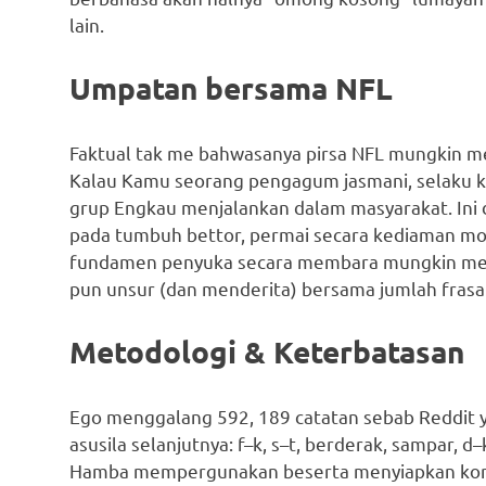
lain.
Umpatan bersama NFL
Faktual tak me bahwasanya pirsa NFL mungkin m
Kalau Kamu seorang pengagum jasmani, selaku k
grup Engkau menjalankan dalam masyarakat. Ini
pada tumbuh bettor, permai secara kediaman mor
fundamen penyuka secara membara mungkin menge
pun unsur (dan menderita) bersama jumlah fras
Metodologi & Keterbatasan
Ego menggalang 592, 189 catatan sebab Reddit 
asusila selanjutnya: f–k, s–t, berderak, sampar,
Hamba mempergunakan beserta menyiapkan kor