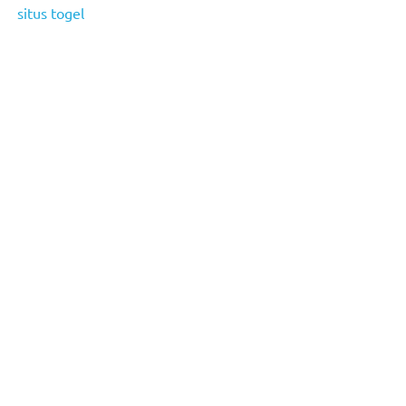
situs togel