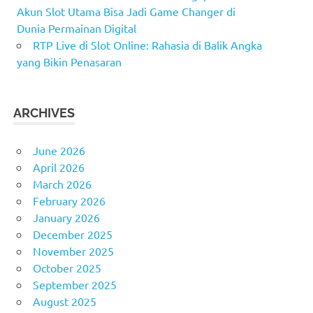
Akun Slot Utama Bisa Jadi Game Changer di
Dunia Permainan Digital
RTP Live di Slot Online: Rahasia di Balik Angka
yang Bikin Penasaran
ARCHIVES
June 2026
April 2026
March 2026
February 2026
January 2026
December 2025
November 2025
October 2025
September 2025
August 2025