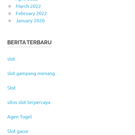
March 2022
February 2022
January 2020
BERITA TERBARU
slot
slot gampang menang
Slot
situs slot terpercaya
Agen Togel
Slot gacor