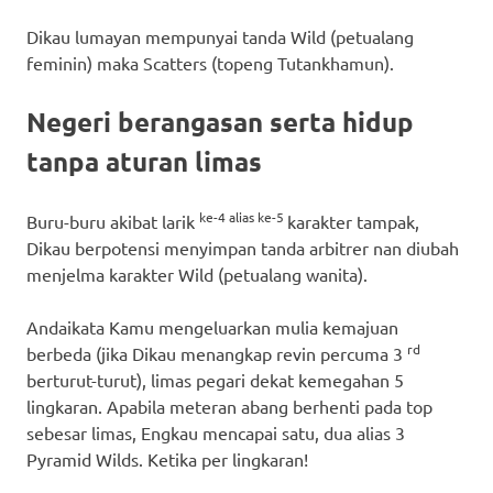
Dikau lumayan mempunyai tanda Wild (petualang
feminin) maka Scatters (topeng Tutankhamun).
Negeri berangasan serta hidup
tanpa aturan limas
ke-4 alias ke-5
Buru-buru akibat larik
karakter tampak,
Dikau berpotensi menyimpan tanda arbitrer nan diubah
menjelma karakter Wild (petualang wanita).
Andaikata Kamu mengeluarkan mulia kemajuan
rd
berbeda (jika Dikau menangkap revin percuma 3
berturut-turut), limas pegari dekat kemegahan 5
lingkaran. Apabila meteran abang berhenti pada top
sebesar limas, Engkau mencapai satu, dua alias 3
Pyramid Wilds. Ketika per lingkaran!