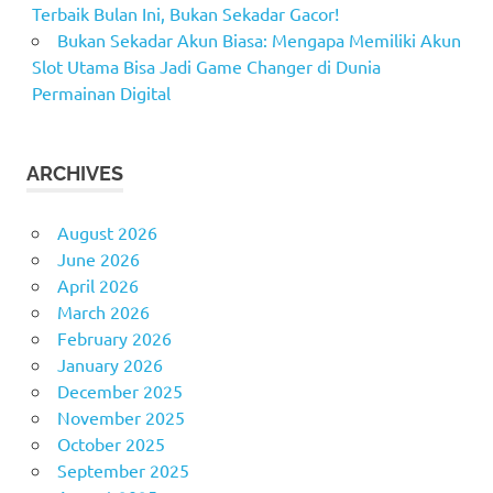
Terbaik Bulan Ini, Bukan Sekadar Gacor!
Bukan Sekadar Akun Biasa: Mengapa Memiliki Akun
Slot Utama Bisa Jadi Game Changer di Dunia
Permainan Digital
ARCHIVES
August 2026
June 2026
April 2026
March 2026
February 2026
January 2026
December 2025
November 2025
October 2025
September 2025