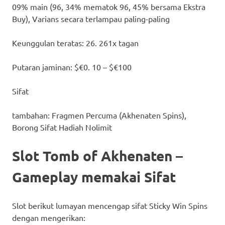
09% main (96, 34% mematok 96, 45% bersama Ekstra
Buy), Varians secara terlampau paling-paling
Keunggulan teratas: 26. 261x tagan
Putaran jaminan: $€0. 10 – $€100
Sifat
tambahan: Fragmen Percuma (Akhenaten Spins),
Borong Sifat Hadiah Nolimit
Slot Tomb of Akhenaten –
Gameplay memakai Sifat
Slot berikut lumayan mencengap sifat Sticky Win Spins
dengan mengerikan: