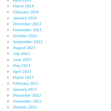
March 2024
February 2024
January 2024
December 2023
November 2023
October 2023
September 2023
August 2023
July 2023
June 2023
May 2023
April 2023
March 2023
February 2023
January 2023
December 2022
November 2022
October 2022