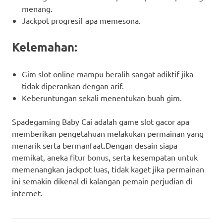
menang.
Jackpot progresif apa memesona.
Kelemahan:
Gim slot online mampu beralih sangat adiktif jika
tidak diperankan dengan arif.
Keberuntungan sekali menentukan buah gim.
Spadegaming Baby Cai adalah game slot gacor apa
memberikan pengetahuan melakukan permainan yang
menarik serta bermanfaat.Dengan desain siapa
memikat, aneka fitur bonus, serta kesempatan untuk
memenangkan jackpot luas, tidak kaget jika permainan
ini semakin dikenal di kalangan pemain perjudian di
internet.