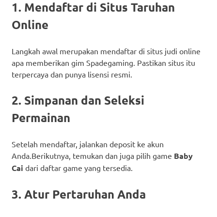
1. Mendaftar di Situs Taruhan
Online
Langkah awal merupakan mendaftar di situs judi online
apa memberikan gim Spadegaming. Pastikan situs itu
terpercaya dan punya lisensi resmi.
2. Simpanan dan Seleksi
Permainan
Setelah mendaftar, jalankan deposit ke akun
Anda.Berikutnya, temukan dan juga pilih game
Baby
Cai
dari daftar game yang tersedia.
3. Atur Pertaruhan Anda