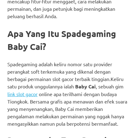
mencakup fitur-fitur menggaet, cara melakukan
permainan, dan juga petunjuk bagi meningkatkan
peluang berhasil Anda.
Apa Yang Itu Spadegaming
Baby Cai?
Spadegaming adalah keliru nomor satu provider
perangkat soft terkemuka yang dikenal dengan
berbagai permainan slot gacor terbaik tinggian.Keliru
satu produk unggulannya ialah
Baby Cai
, sebuah gim
link slot gacor
online apa terilhami dengan budaya
Tiongkok. Bersama grafis apa menawan dan efek suara
yang menyenangkan, Baby Cai memberikan
pengalaman melakukan permainan yang nggak hanya
mengasyikkan namun pula berpotensi bermanfaat.