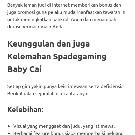
Banyak laman judi di internet memberikan bonus dan
juga promosi guna pelaku muda.Manfaatkan tawaran ini
untuk meningkatkan bankroll Anda dan menambah
durasi bermain-main Anda.
Keunggulan dan juga
Kelemahan Spadegaming
Baby Cai
Setiap gim yakin punya keistimewaan serta defisiensi.
Berikut ialah sejumlah di di antaranya:
Kelebihan:
Visual yang menggaet dan judul yang istimewa.
Berbagai feature bonus siapa memperbaiki peluang