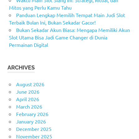
Mitos yang Perlu Kamu Tahu
Panduan Lengkap Memilih Tempat Main Judi Slot
Terbaik Bulan Ini, Bukan Sekadar Gacor!
Bukan Sekadar Akun Biasa: Mengapa Memiliki Akun
Slot Utama Bisa Jadi Game Changer di Dunia
Permainan Digital
ARCHIVES
August 2026
June 2026
April 2026
March 2026
February 2026
January 2026
December 2025
November 2025