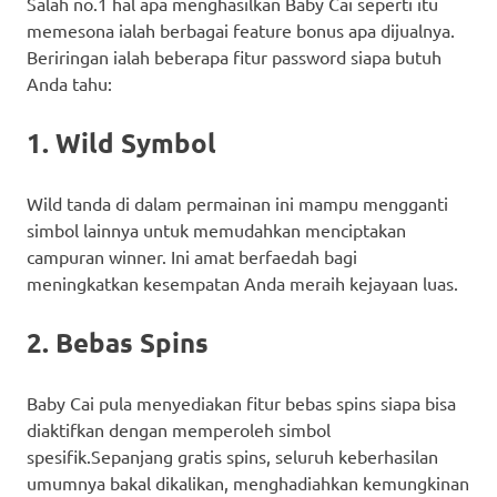
Salah no.1 hal apa menghasilkan Baby Cai seperti itu
memesona ialah berbagai feature bonus apa dijualnya.
Beriringan ialah beberapa fitur password siapa butuh
Anda tahu:
1. Wild Symbol
Wild tanda di dalam permainan ini mampu mengganti
simbol lainnya untuk memudahkan menciptakan
campuran winner. Ini amat berfaedah bagi
meningkatkan kesempatan Anda meraih kejayaan luas.
2. Bebas Spins
Baby Cai pula menyediakan fitur bebas spins siapa bisa
diaktifkan dengan memperoleh simbol
spesifik.Sepanjang gratis spins, seluruh keberhasilan
umumnya bakal dikalikan, menghadiahkan kemungkinan