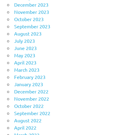
December 2023
November 2023
October 2023
September 2023
August 2023
July 2023
June 2023
May 2023
April 2023
March 2023
February 2023
January 2023
December 2022
November 2022
October 2022
September 2022
August 2022
April 2022
March 2022