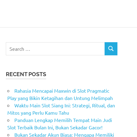
Search
SEARCH
for:
RECENT POSTS
Rahasia Mencapai Maxwin di Slot Pragmatic
Play yang Bikin Ketagihan dan Untung Melimpah
Waktu Main Slot Siang Ini: Strategi, Ritual, dan
Mitos yang Perlu Kamu Tahu
Panduan Lengkap Memilih Tempat Main Judi
Slot Terbaik Bulan Ini, Bukan Sekadar Gacor!
Bukan Sekadar Akun Biasa: Mengapa Memiliki