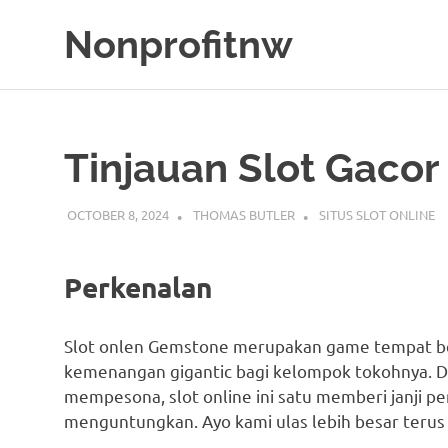
Skip
Nonprofitnw
to
content
Bocoran
Slot
Gacor
Hari
Tinjauan Slot Gaco
Ini
OCTOBER 8, 2024
THOMAS BUTLER
SITUS SLOT ONLINE
Perkenalan
Slot onlen Gemstone merupakan game tempat be
kemenangan gigantic bagi kelompok tokohnya. Den
mempesona, slot online ini satu memberi janji 
menguntungkan. Ayo kami ulas lebih besar terus 