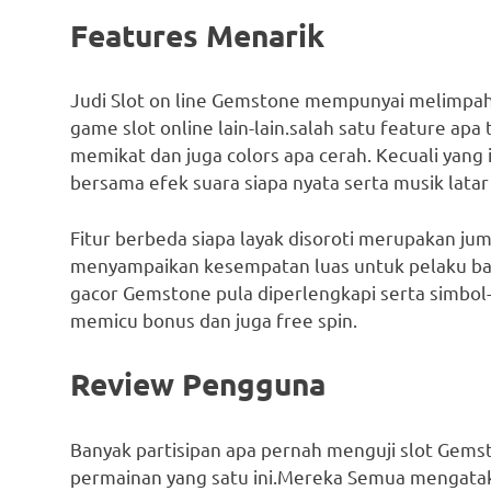
Features Menarik
Judi Slot on line Gemstone mempunyai melimpa
game slot online lain-lain.salah satu feature apa
memikat dan juga colors apa cerah. Kecuali yang i
bersama efek suara siapa nyata serta musik lat
Fitur berbeda siapa layak disoroti merupakan j
menyampaikan kesempatan luas untuk pelaku bagi
gacor Gemstone pula diperlengkapi serta simbol-
memicu bonus dan juga free spin.
Review Pengguna
Banyak partisipan apa pernah menguji slot Gem
permainan yang satu ini.Mereka Semua mengataka