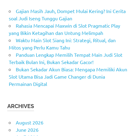
Gajian Masih Jauh, Dompet Mulai Kering? Ini Cerita
soal Judi Iseng Tunggu Gajian
Rahasia Mencapai Maxwin di Slot Pragmatic Play
yang Bikin Ketagihan dan Untung Melimpah
Waktu Main Slot Siang Ini: Strategi, Ritual, dan
Mitos yang Perlu Kamu Tahu
Panduan Lengkap Memilih Tempat Main Judi Slot
Terbaik Bulan Ini, Bukan Sekadar Gacor!
Bukan Sekadar Akun Biasa: Mengapa Memiliki Akun
Slot Utama Bisa Jadi Game Changer di Dunia
Permainan Digital
ARCHIVES
August 2026
June 2026