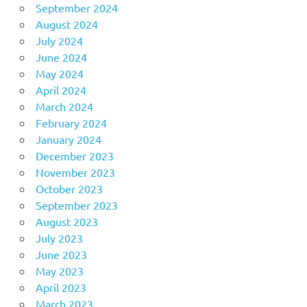
September 2024
August 2024
July 2024
June 2024
May 2024
April 2024
March 2024
February 2024
January 2024
December 2023
November 2023
October 2023
September 2023
August 2023
July 2023
June 2023
May 2023
April 2023
March 2023