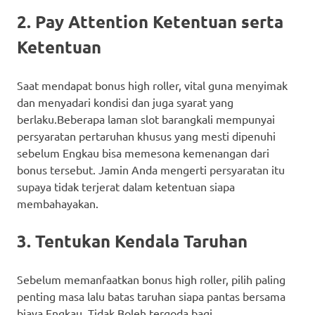
2. Pay Attention Ketentuan serta
Ketentuan
Saat mendapat bonus high roller, vital guna menyimak
dan menyadari kondisi dan juga syarat yang
berlaku.Beberapa laman slot barangkali mempunyai
persyaratan pertaruhan khusus yang mesti dipenuhi
sebelum Engkau bisa memesona kemenangan dari
bonus tersebut. Jamin Anda mengerti persyaratan itu
supaya tidak terjerat dalam ketentuan siapa
membahayakan.
3. Tentukan Kendala Taruhan
Sebelum memanfaatkan bonus high roller, pilih paling
penting masa lalu batas taruhan siapa pantas bersama
biaya Engkau. Tidak Boleh tergoda bagi