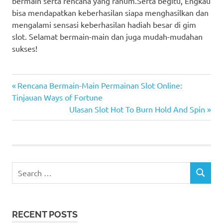
bermain serta rencana yang ranum.Serta begitu, Engkau
bisa mendapatkan keberhasilan siapa menghasilkan dan
mengalami sensasi keberhasilan hadiah besar di gim
slot. Selamat bermain-main dan juga mudah-mudahan
sukses!
judi
Previous
Post
Rencana Bermain-Main Permainan Slot Online:
slot
Post:
Tinjauan Ways of Fortune
online
navigation
Next
Ulasan Slot Hot To Burn Hold And Spin
terbaik
Post:
Search
SEARCH
for:
RECENT POSTS