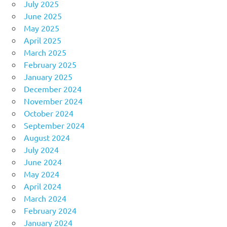
July 2025
June 2025
May 2025
April 2025
March 2025
February 2025
January 2025
December 2024
November 2024
October 2024
September 2024
August 2024
July 2024
June 2024
May 2024
April 2024
March 2024
February 2024
January 2024