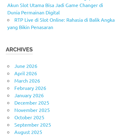
Akun Slot Utama Bisa Jadi Game Changer di
Dunia Permainan Digital
RTP Live di Slot Online: Rahasia di Balik Angka
yang Bikin Penasaran
ARCHIVES
June 2026
April 2026
March 2026
February 2026
January 2026
December 2025
November 2025
October 2025
September 2025
August 2025