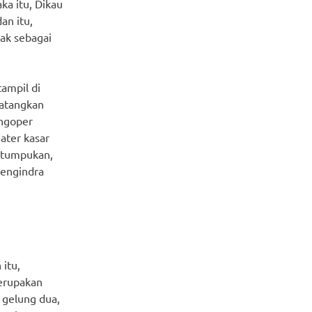
ka itu, Dikau
n itu,
ak sebagai
tampil di
atangkan
engoper
eater kasar
r-tumpukan,
mengindra
itu,
erupakan
 gelung dua,