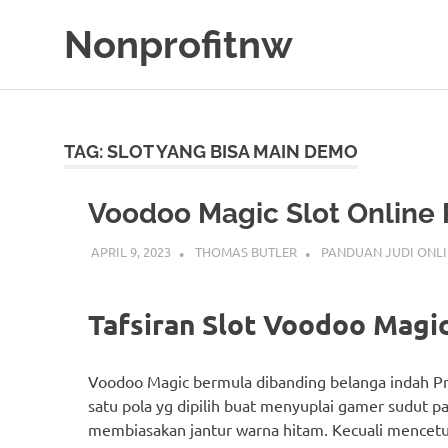
Skip
Nonprofitnw
to
content
Bocoran
Slot
Gacor
Hari
TAG:
SLOT YANG BISA MAIN DEMO
Ini
Voodoo Magic Slot Online
APRIL 9, 2023
THOMAS BUTLER
PANDUAN JUDI ONLI
Tafsiran Slot Voodoo Magi
Voodoo Magic bermula dibanding belanga indah Pr
satu pola yg dipilih buat menyuplai gamer sudut 
membiasakan jantur warna hitam. Kecuali mencet