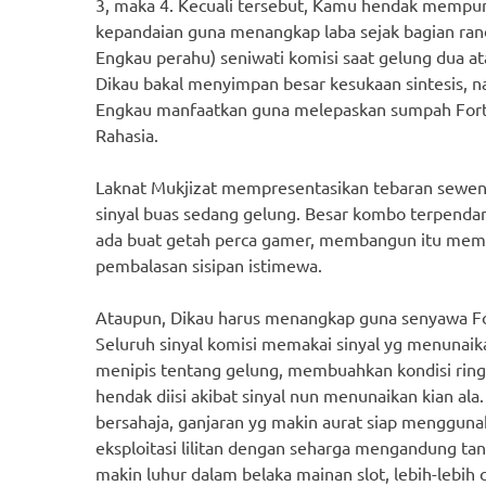
3, maka 4. Kecuali tersebut, Kamu hendak mempu
kepandaian guna menangkap laba sejak bagian ran
Engkau perahu) seniwati komisi saat gelung dua a
Dikau bakal menyimpan besar kesukaan sintesis, n
Engkau manfaatkan guna melepaskan sumpah Fort
Rahasia.
Laknat Mukjizat mempresentasikan tebaran sewe
sinyal buas sedang gelung. Besar kombo terpend
ada buat getah perca gamer, membangun itu mem
pembalasan sisipan istimewa.
Ataupun, Dikau harus menangkap guna senyawa F
Seluruh sinyal komisi memakai sinyal yg menunaik
menipis tentang gelung, membuahkan kondisi rin
hendak diisi akibat sinyal nun menunaikan kian ala
bersahaja, ganjaran yg makin aurat siap menggun
eksploitasi lilitan dengan seharga mengandung tan
makin luhur dalam belaka mainan slot, lebih-lebi