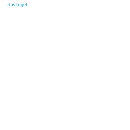
situs togel