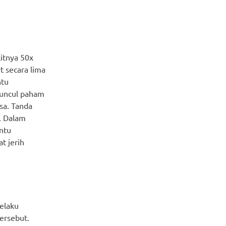
kitnya 50x
t secara lima
ntu
muncul paham
sa. Tanda
. Dalam
ntu
t jerih
elaku
ersebut.