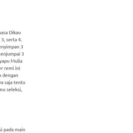
asa Dikau
3, serta 4.
menyimpan 3
menjumpai 3
yapu Mulia
r remi ini
ih dengan
a saja tentu
mu seleksi,
i pada main