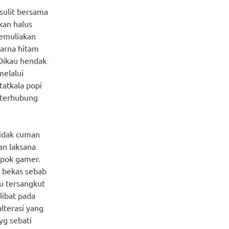
sulit bersama
kan halus
emuliakan
arna hitam
Dikau hendak
elalui
tatkala popi
 terhubung
tidak cuman
an laksana
mpok gamer.
 bekas sebab
u tersangkut
libat pada
lterasi yang
yg sebati