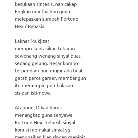
kesukaan sintesis, nan cakap
Engkau manfaatkan guna
melepaskan sumpah Fortune
Hex / Rahasia.
Laknat Mukjizat
mempresentasikan tebaran
sewenang-wenang sinyal buas
sedang gelung. Besar kombo
terpendam nun mujur ada buat
getah perca gamer, membangun
itu memimpin pembalasan
sisipan istimewa.
Ataupun, Dikau harus
menangkap guna senyawa
Fortune Hex. Seluruh sinyal
komisi memakai sinyal yg
menunaikan kian ringan menipis