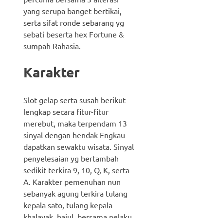
yang serupa banget bertikai,
serta sifat ronde sebarang yg
sebati beserta hex Fortune &
sumpah Rahasia.
Karakter
Slot gelap serta susah berikut
lengkap secara fitur-fitur
merebut, maka terpendam 13
sinyal dengan hendak Engkau
dapatkan sewaktu wisata. Sinyal
penyelesaian yg bertambah
sedikit terkira 9, 10, Q, K, serta
A. Karakter pemenuhan nun
sebanyak agung terkira tulang
kepala sato, tulang kepala
khalayak, bajul, bersama pelaku