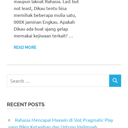
maupun laknat Rahasia. Last but
not least, Dikau tentu bisa
memihak beberapa mulia satu,
000X jaminan Engkau. Apakah
Dikau ada buat ajang gelap
memakai kejiwaan terkait? …
READ MORE
Search
SEARCH
for:
RECENT POSTS
Rahasia Mencapai Maxwin di Slot Pragmatic Play
yang Bikin Ketagihan dan Untung Melimpah