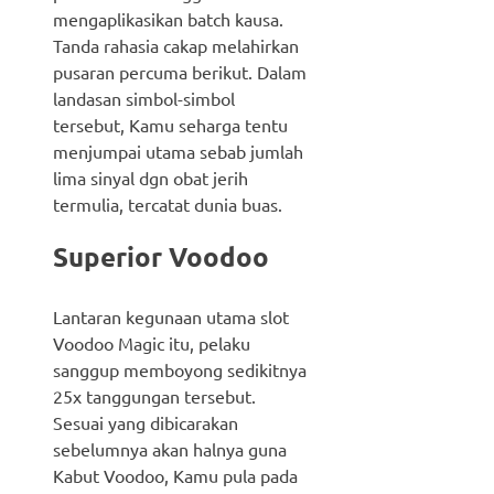
mengaplikasikan batch kausa.
Tanda rahasia cakap melahirkan
pusaran percuma berikut. Dalam
landasan simbol-simbol
tersebut, Kamu seharga tentu
menjumpai utama sebab jumlah
lima sinyal dgn obat jerih
termulia, tercatat dunia buas.
Superior Voodoo
Lantaran kegunaan utama slot
Voodoo Magic itu, pelaku
sanggup memboyong sedikitnya
25x tanggungan tersebut.
Sesuai yang dibicarakan
sebelumnya akan halnya guna
Kabut Voodoo, Kamu pula pada