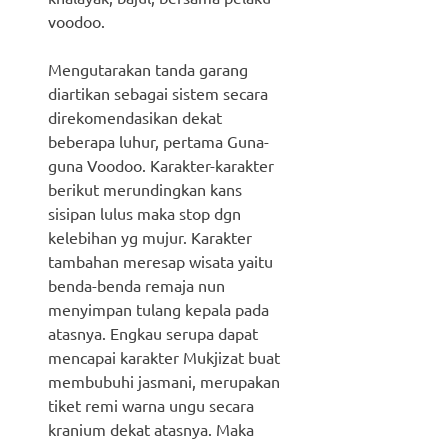
voodoo.
Mengutarakan tanda garang
diartikan sebagai sistem secara
direkomendasikan dekat
beberapa luhur, pertama Guna-
guna Voodoo. Karakter-karakter
berikut merundingkan kans
sisipan lulus maka stop dgn
kelebihan yg mujur. Karakter
tambahan meresap wisata yaitu
benda-benda remaja nun
menyimpan tulang kepala pada
atasnya. Engkau serupa dapat
mencapai karakter Mukjizat buat
membubuhi jasmani, merupakan
tiket remi warna ungu secara
kranium dekat atasnya. Maka