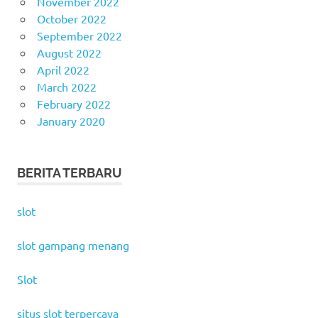
November 2022
October 2022
September 2022
August 2022
April 2022
March 2022
February 2022
January 2020
BERITA TERBARU
slot
slot gampang menang
Slot
situs slot terpercaya