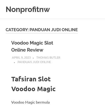
Skip
Nonprofitnw
to
content
Bocoran
Slot
Gacor
CATEGORY:
PANDUAN JUDI ONLINE
Hari
Ini
Voodoo Magic Slot
Online Review
APRIL 9, 2023
THOMAS BUTLER
PANDUAN JUDI ONLINE
Tafsiran Slot
Voodoo Magic
Voodoo Magic bermula