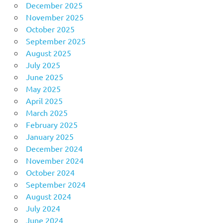
December 2025
November 2025
October 2025
September 2025
August 2025
July 2025
June 2025
May 2025
April 2025
March 2025
February 2025
January 2025
December 2024
November 2024
October 2024
September 2024
August 2024
July 2024
June 2024