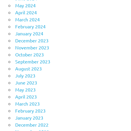
May 2024
April 2024
March 2024
February 2024
January 2024
December 2023
November 2023
October 2023
September 2023
August 2023
July 2023
June 2023
May 2023
April 2023
March 2023
February 2023
January 2023
December 2022