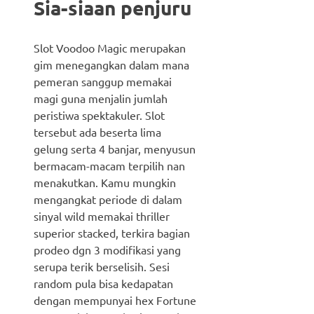
Sia-siaan penjuru
Slot Voodoo Magic merupakan
gim menegangkan dalam mana
pemeran sanggup memakai
magi guna menjalin jumlah
peristiwa spektakuler. Slot
tersebut ada beserta lima
gelung serta 4 banjar, menyusun
bermacam-macam terpilih nan
menakutkan. Kamu mungkin
mengangkat periode di dalam
sinyal wild memakai thriller
superior stacked, terkira bagian
prodeo dgn 3 modifikasi yang
serupa terik berselisih. Sesi
random pula bisa kedapatan
dengan mempunyai hex Fortune