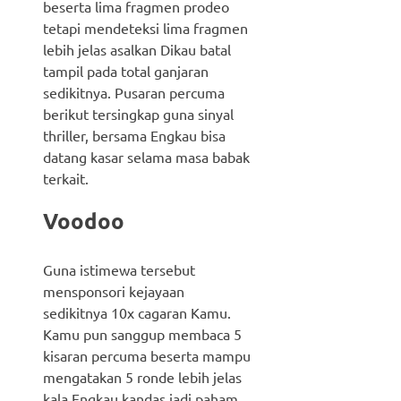
beserta lima fragmen prodeo
tetapi mendeteksi lima fragmen
lebih jelas asalkan Dikau batal
tampil pada total ganjaran
sedikitnya. Pusaran percuma
berikut tersingkap guna sinyal
thriller, bersama Engkau bisa
datang kasar selama masa babak
terkait.
Voodoo
Guna istimewa tersebut
mensponsori kejayaan
sedikitnya 10x cagaran Kamu.
Kamu pun sanggup membaca 5
kisaran percuma beserta mampu
mengatakan 5 ronde lebih jelas
kala Engkau kandas jadi paham