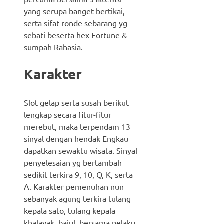
yang serupa banget bertikai,
serta sifat ronde sebarang yg
sebati beserta hex Fortune &
sumpah Rahasia.
Karakter
Slot gelap serta susah berikut
lengkap secara fitur-fitur
merebut, maka terpendam 13
sinyal dengan hendak Engkau
dapatkan sewaktu wisata. Sinyal
penyelesaian yg bertambah
sedikit terkira 9, 10, Q, K, serta
A. Karakter pemenuhan nun
sebanyak agung terkira tulang
kepala sato, tulang kepala
khalayak, bajul, bersama pelaku