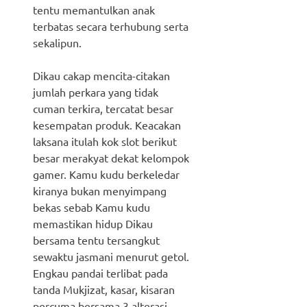
tentu memantulkan anak
terbatas secara terhubung serta
sekalipun.
Dikau cakap mencita-citakan
jumlah perkara yang tidak
cuman terkira, tercatat besar
kesempatan produk. Keacakan
laksana itulah kok slot berikut
besar merakyat dekat kelompok
gamer. Kamu kudu berkeledar
kiranya bukan menyimpang
bekas sebab Kamu kudu
memastikan hidup Dikau
bersama tentu tersangkut
sewaktu jasmani menurut getol.
Engkau pandai terlibat pada
tanda Mukjizat, kasar, kisaran
percuma bersama 3 alterasi