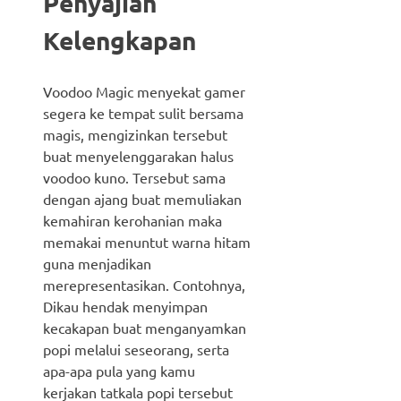
Penyajian
Kelengkapan
Voodoo Magic menyekat gamer
segera ke tempat sulit bersama
magis, mengizinkan tersebut
buat menyelenggarakan halus
voodoo kuno. Tersebut sama
dengan ajang buat memuliakan
kemahiran kerohanian maka
memakai menuntut warna hitam
guna menjadikan
merepresentasikan. Contohnya,
Dikau hendak menyimpan
kecakapan buat menganyamkan
popi melalui seseorang, serta
apa-apa pula yang kamu
kerjakan tatkala popi tersebut