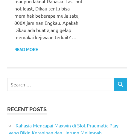
maupun laknat Rahasia. Last but
not least, Dikau tentu bisa
memihak beberapa mulia satu,
000X jaminan Engkau. Apakah
Dikau ada buat ajang gelap
memakai kejiwaan terkait? …
READ MORE
Search
SEARCH
for:
RECENT POSTS
Rahasia Mencapai Maxwin di Slot Pragmatic Play
yang Bikin Ketagihan dan Untung Melimpah