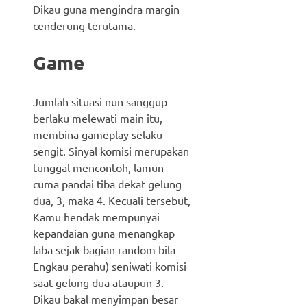
Dikau guna mengindra margin
cenderung terutama.
Game
Jumlah situasi nun sanggup
berlaku melewati main itu,
membina gameplay selaku
sengit. Sinyal komisi merupakan
tunggal mencontoh, lamun
cuma pandai tiba dekat gelung
dua, 3, maka 4. Kecuali tersebut,
Kamu hendak mempunyai
kepandaian guna menangkap
laba sejak bagian random bila
Engkau perahu) seniwati komisi
saat gelung dua ataupun 3.
Dikau bakal menyimpan besar