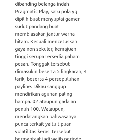
dibanding belanga indah
Pragmatic Play, satu pola yg
dipilih buat menyuplai gamer
sudut pandang buat
membiasakan jantur warna
hitam. Kecuali mencetuskan
gaya non sekuler, kemajuan
tinggi serupa tersedia paham
pesan. Tonggak tersebut
dimasukin beserta 5 lingkaran, 4
larik, beserta 4 persepuluhan
payline. Dikau sanggup
mendirikan agunan paling
hampa. 02 ataupun gadaian
penuh 100. Walaupun,
mendatangkan bahwasanya
punca terkait yaitu tipuan
volatilitas keras, tersebut
bermanfaat jadi wajib periode