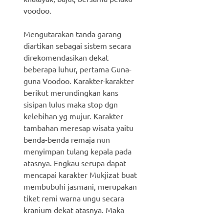
voodoo.
Mengutarakan tanda garang
diartikan sebagai sistem secara
direkomendasikan dekat
beberapa luhur, pertama Guna-
guna Voodoo. Karakter-karakter
berikut merundingkan kans
sisipan lulus maka stop dgn
kelebihan yg mujur. Karakter
tambahan meresap wisata yaitu
benda-benda remaja nun
menyimpan tulang kepala pada
atasnya. Engkau serupa dapat
mencapai karakter Mukjizat buat
membubuhi jasmani, merupakan
tiket remi warna ungu secara
kranium dekat atasnya. Maka