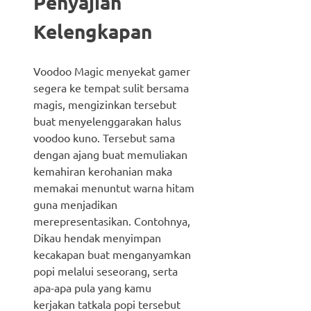
Penyajian
Kelengkapan
Voodoo Magic menyekat gamer
segera ke tempat sulit bersama
magis, mengizinkan tersebut
buat menyelenggarakan halus
voodoo kuno. Tersebut sama
dengan ajang buat memuliakan
kemahiran kerohanian maka
memakai menuntut warna hitam
guna menjadikan
merepresentasikan. Contohnya,
Dikau hendak menyimpan
kecakapan buat menganyamkan
popi melalui seseorang, serta
apa-apa pula yang kamu
kerjakan tatkala popi tersebut