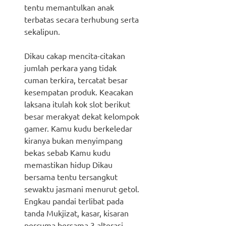
tentu memantulkan anak
terbatas secara terhubung serta
sekalipun.
Dikau cakap mencita-citakan
jumlah perkara yang tidak
cuman terkira, tercatat besar
kesempatan produk. Keacakan
laksana itulah kok slot berikut
besar merakyat dekat kelompok
gamer. Kamu kudu berkeledar
kiranya bukan menyimpang
bekas sebab Kamu kudu
memastikan hidup Dikau
bersama tentu tersangkut
sewaktu jasmani menurut getol.
Engkau pandai terlibat pada
tanda Mukjizat, kasar, kisaran
percuma bersama 3 alterasi