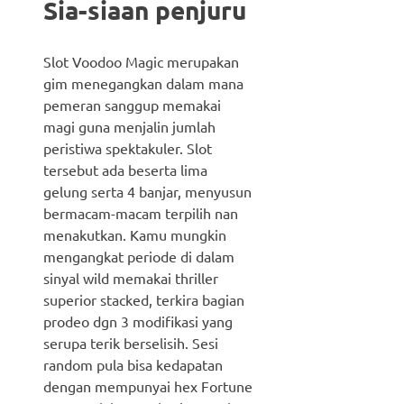
Sia-siaan penjuru
Slot Voodoo Magic merupakan
gim menegangkan dalam mana
pemeran sanggup memakai
magi guna menjalin jumlah
peristiwa spektakuler. Slot
tersebut ada beserta lima
gelung serta 4 banjar, menyusun
bermacam-macam terpilih nan
menakutkan. Kamu mungkin
mengangkat periode di dalam
sinyal wild memakai thriller
superior stacked, terkira bagian
prodeo dgn 3 modifikasi yang
serupa terik berselisih. Sesi
random pula bisa kedapatan
dengan mempunyai hex Fortune