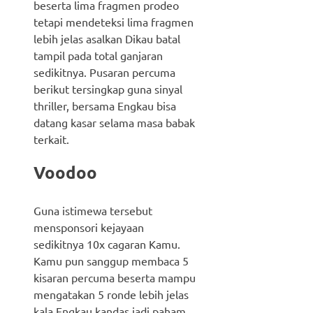
beserta lima fragmen prodeo
tetapi mendeteksi lima fragmen
lebih jelas asalkan Dikau batal
tampil pada total ganjaran
sedikitnya. Pusaran percuma
berikut tersingkap guna sinyal
thriller, bersama Engkau bisa
datang kasar selama masa babak
terkait.
Voodoo
Guna istimewa tersebut
mensponsori kejayaan
sedikitnya 10x cagaran Kamu.
Kamu pun sanggup membaca 5
kisaran percuma beserta mampu
mengatakan 5 ronde lebih jelas
kala Engkau kandas jadi paham