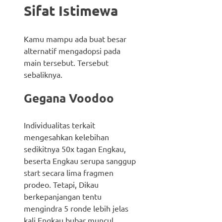
Sifat Istimewa
Kamu mampu ada buat besar
alternatif mengadopsi pada
main tersebut. Tersebut
sebaliknya.
Gegana Voodoo
Individualitas terkait
mengesahkan kelebihan
sedikitnya 50x tagan Engkau,
beserta Engkau serupa sanggup
start secara lima fragmen
prodeo. Tetapi, Dikau
berkepanjangan tentu
mengindra 5 ronde lebih jelas
kali Engkau bubar muncul