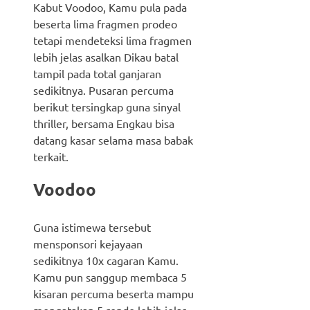
Kabut Voodoo, Kamu pula pada
beserta lima fragmen prodeo
tetapi mendeteksi lima fragmen
lebih jelas asalkan Dikau batal
tampil pada total ganjaran
sedikitnya. Pusaran percuma
berikut tersingkap guna sinyal
thriller, bersama Engkau bisa
datang kasar selama masa babak
terkait.
Voodoo
Guna istimewa tersebut
mensponsori kejayaan
sedikitnya 10x cagaran Kamu.
Kamu pun sanggup membaca 5
kisaran percuma beserta mampu
mengatakan 5 ronde lebih jelas