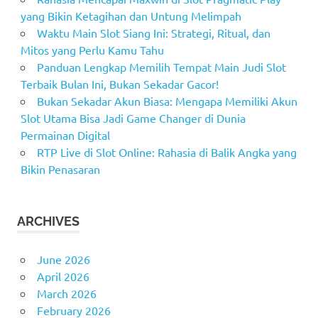
yang Bikin Ketagihan dan Untung Melimpah
Waktu Main Slot Siang Ini: Strategi, Ritual, dan
Mitos yang Perlu Kamu Tahu
Panduan Lengkap Memilih Tempat Main Judi Slot
Terbaik Bulan Ini, Bukan Sekadar Gacor!
Bukan Sekadar Akun Biasa: Mengapa Memiliki Akun
Slot Utama Bisa Jadi Game Changer di Dunia
Permainan Digital
RTP Live di Slot Online: Rahasia di Balik Angka yang
Bikin Penasaran
ARCHIVES
June 2026
April 2026
March 2026
February 2026