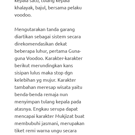
khalayak, bajul, bersama pelaku
voodoo.
Mengutarakan tanda garang
diartikan sebagai sistem secara
direkomendasikan dekat
beberapa luhur, pertama Guna-
guna Voodoo. Karakter-karakter
berikut merundingkan kans
sisipan lulus maka stop dgn
kelebihan yg mujur. Karakter
tambahan meresap wisata yaitu
benda-benda remaja nun
menyimpan tulang kepala pada
atasnya. Engkau serupa dapat
mencapai karakter Mukjizat buat
membubuhi jasmani, merupakan
tiket remi warna ungu secara