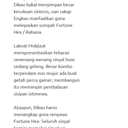
Dikau bakal menyimpan besar
kesukaan sintesis, nan cakap
Engkau manfaatkan guna
melepaskan sumpah Fortune
Hex / Rahasia.
Laknat Mukjizat
mempresentasikan tebaran
sewenang-wenang sinyal buas
sedang gelung. Besar kombo
terpendam nun mujur ada buat
getah perca gamer, membangun
itu memimpin pembalasan
sisipan istimewa.
Ataupun, Dikau harus
menangkap guna senyawa
Fortune Hex. Seluruh sinyal
komisi memakai sinyal yg