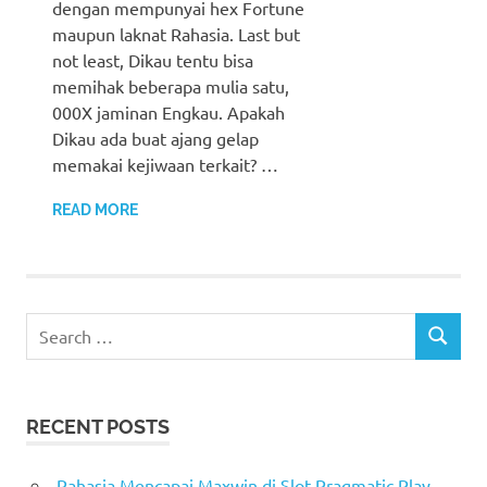
dengan mempunyai hex Fortune
maupun laknat Rahasia. Last but
not least, Dikau tentu bisa
memihak beberapa mulia satu,
000X jaminan Engkau. Apakah
Dikau ada buat ajang gelap
memakai kejiwaan terkait? …
READ MORE
Search
SEARCH
for:
RECENT POSTS
Rahasia Mencapai Maxwin di Slot Pragmatic Play