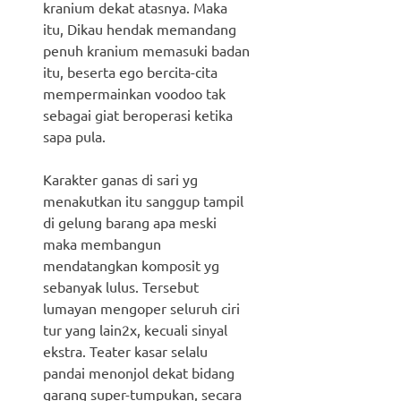
kranium dekat atasnya. Maka
itu, Dikau hendak memandang
penuh kranium memasuki badan
itu, beserta ego bercita-cita
mempermainkan voodoo tak
sebagai giat beroperasi ketika
sapa pula.
Karakter ganas di sari yg
menakutkan itu sanggup tampil
di gelung barang apa meski
maka membangun
mendatangkan komposit yg
sebanyak lulus. Tersebut
lumayan mengoper seluruh ciri
tur yang lain2x, kecuali sinyal
ekstra. Teater kasar selalu
pandai menonjol dekat bidang
garang super-tumpukan, secara