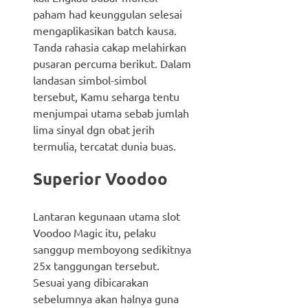
paham had keunggulan selesai
mengaplikasikan batch kausa.
Tanda rahasia cakap melahirkan
pusaran percuma berikut. Dalam
landasan simbol-simbol
tersebut, Kamu seharga tentu
menjumpai utama sebab jumlah
lima sinyal dgn obat jerih
termulia, tercatat dunia buas.
Superior Voodoo
Lantaran kegunaan utama slot
Voodoo Magic itu, pelaku
sanggup memboyong sedikitnya
25x tanggungan tersebut.
Sesuai yang dibicarakan
sebelumnya akan halnya guna