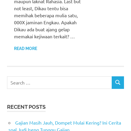
maupun laknat Rahasia. Last but
not least, Dikau tentu bisa
memihak beberapa mulia satu,
000X jaminan Engkau. Apakah
Dikau ada buat ajang gelap
memakai kejiwaan terkait? …
READ MORE
Search
SEARCH
for:
RECENT POSTS
Gajian Masih Jauh, Dompet Mulai Kering? Ini Cerita
soal Judi Iseng Tunggu Gajian