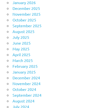
January 2026
December 2025
November 2025
October 2025
September 2025
August 2025
July 2025
June 2025
May 2025
April 2025
March 2025
February 2025
January 2025
December 2024
November 2024
October 2024
September 2024
August 2024
July 2024