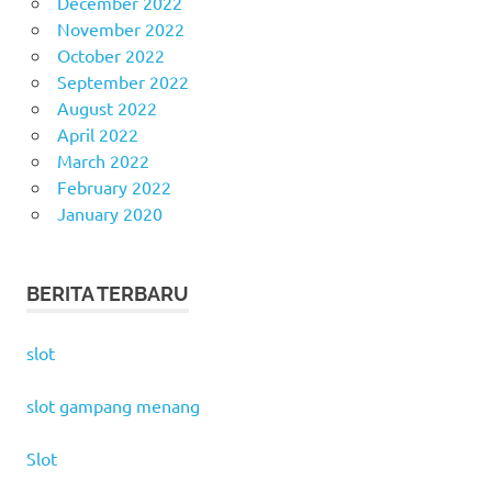
December 2022
November 2022
October 2022
September 2022
August 2022
April 2022
March 2022
February 2022
January 2020
BERITA TERBARU
slot
slot gampang menang
Slot