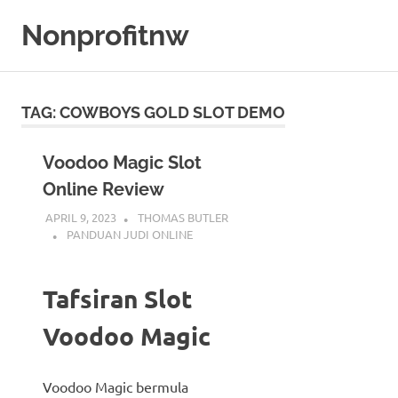
Skip
Nonprofitnw
to
content
Bocoran
Slot
Gacor
TAG:
COWBOYS GOLD SLOT DEMO
Hari
Ini
Voodoo Magic Slot
Online Review
APRIL 9, 2023
THOMAS BUTLER
PANDUAN JUDI ONLINE
Tafsiran Slot
Voodoo Magic
Voodoo Magic bermula