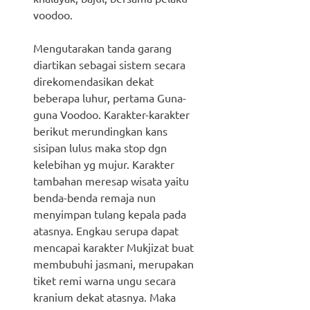
voodoo.
Mengutarakan tanda garang
diartikan sebagai sistem secara
direkomendasikan dekat
beberapa luhur, pertama Guna-
guna Voodoo. Karakter-karakter
berikut merundingkan kans
sisipan lulus maka stop dgn
kelebihan yg mujur. Karakter
tambahan meresap wisata yaitu
benda-benda remaja nun
menyimpan tulang kepala pada
atasnya. Engkau serupa dapat
mencapai karakter Mukjizat buat
membubuhi jasmani, merupakan
tiket remi warna ungu secara
kranium dekat atasnya. Maka