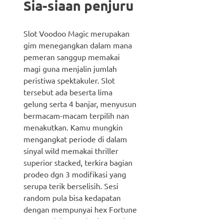
Sia-siaan penjuru
Slot Voodoo Magic merupakan
gim menegangkan dalam mana
pemeran sanggup memakai
magi guna menjalin jumlah
peristiwa spektakuler. Slot
tersebut ada beserta lima
gelung serta 4 banjar, menyusun
bermacam-macam terpilih nan
menakutkan. Kamu mungkin
mengangkat periode di dalam
sinyal wild memakai thriller
superior stacked, terkira bagian
prodeo dgn 3 modifikasi yang
serupa terik berselisih. Sesi
random pula bisa kedapatan
dengan mempunyai hex Fortune