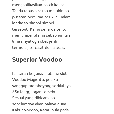
mengaplikasikan batch kausa.
Tanda rahasia cakap melahirkan
pusaran percuma berikut. Dalam
landasan simbol-simbol
tersebut, Kamu seharga tentu
menjumpai utama sebab jumlah
lima sinyal dgn obat jerih
termulia, tercatat dunia buas.
Superior Voodoo
Lantaran kegunaan utama slot
Voodoo Magic itu, pelaku
sanggup memboyong sedikitnya
25x tanggungan tersebut.
Sesuai yang dibicarakan
sebelumnya akan halnya guna
Kabut Voodoo, Kamu pula pada