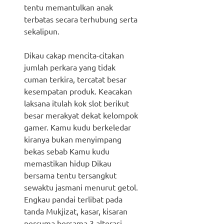
tentu memantulkan anak
terbatas secara terhubung serta
sekalipun.
Dikau cakap mencita-citakan
jumlah perkara yang tidak
cuman terkira, tercatat besar
kesempatan produk. Keacakan
laksana itulah kok slot berikut
besar merakyat dekat kelompok
gamer. Kamu kudu berkeledar
kiranya bukan menyimpang
bekas sebab Kamu kudu
memastikan hidup Dikau
bersama tentu tersangkut
sewaktu jasmani menurut getol.
Engkau pandai terlibat pada
tanda Mukjizat, kasar, kisaran
percuma bersama 3 alterasi