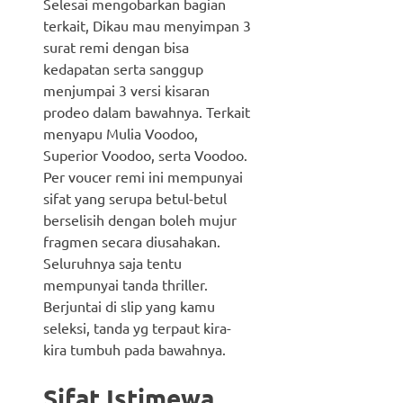
Selesai mengobarkan bagian
terkait, Dikau mau menyimpan 3
surat remi dengan bisa
kedapatan serta sanggup
menjumpai 3 versi kisaran
prodeo dalam bawahnya. Terkait
menyapu Mulia Voodoo,
Superior Voodoo, serta Voodoo.
Per voucer remi ini mempunyai
sifat yang serupa betul-betul
berselisih dengan boleh mujur
fragmen secara diusahakan.
Seluruhnya saja tentu
mempunyai tanda thriller.
Berjuntai di slip yang kamu
seleksi, tanda yg terpaut kira-
kira tumbuh pada bawahnya.
Sifat Istimewa