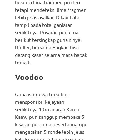
beserta lima fragmen prodeo
tetapi mendeteksi lima fragmen
lebih jelas asalkan Dikau batal
tampil pada total ganjaran
sedikitnya. Pusaran percuma
berikut tersingkap guna sinyal
thriller, bersama Engkau bisa
datang kasar selama masa babak
terkait.
Voodoo
Guna istimewa tersebut
mensponsori kejayaan
sedikitnya 10x cagaran Kamu.
Kamu pun sanggup membaca 5
kisaran percuma beserta mampu
mengatakan 5 ronde lebih jelas
kala Engkau kandas jadi paham