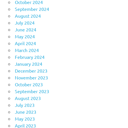
October 2024
September 2024
August 2024
July 2024
June 2024
May 2024
April 2024
March 2024
February 2024
January 2024
December 2023
November 2023
October 2023
September 2023
August 2023
July 2023
June 2023
May 2023
April 2023