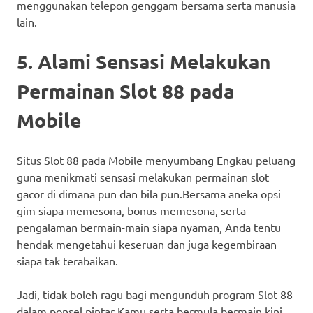
menggunakan telepon genggam bersama serta manusia
lain.
5. Alami Sensasi Melakukan
Permainan Slot 88 pada
Mobile
Situs Slot 88 pada Mobile menyumbang Engkau peluang
guna menikmati sensasi melakukan permainan slot
gacor di dimana pun dan bila pun.Bersama aneka opsi
gim siapa memesona, bonus memesona, serta
pengalaman bermain-main siapa nyaman, Anda tentu
hendak mengetahui keseruan dan juga kegembiraan
siapa tak terabaikan.
Jadi, tidak boleh ragu bagi mengunduh program Slot 88
dalam ponsel pintar Kamu serta bermula bermain kini