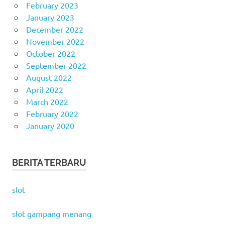
February 2023
January 2023
December 2022
November 2022
October 2022
September 2022
August 2022
April 2022
March 2022
February 2022
January 2020
BERITA TERBARU
slot
slot gampang menang