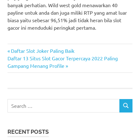
banyak perhatian. Wild west gold menawarkan 40
payline untuk anda dan juga miliki RTP yang amat luar
biasa yaitu sebesar 96,51% jadi tidak heran bila slot
gacor ini menduduki peringkat pertama.
Previous
Post
Daftar Slot Joker Paling Baik
Next
Post:
Daftar 13 Situs Slot Gacor Terpercaya 2022 Paling
navigation
Post:
Gampang Menang Profile
Search
SEARCH
for:
RECENT POSTS