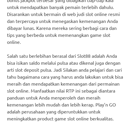
untuk mendapatkan banyak pemain terlebih dahulu.
Disarankan untuk bermain di web judi slot online resmi
dan terpercaya untuk menegaskan kemenangan Anda
dibayar lunas. Karena mereka sering berbagi cara dan
tips yang berbeda untuk memenangkan game slot
online.
Salah satu berlebihan berasal dari Slot88 adalah Anda
bisa isikan saldo melalui pulsa atau dikenal juga dengan
arti slot deposit pulsa. Jadi Silakan anda pelajari dan cari
tahu bagaimana cara yang harus anda lakukan untuk bisa
meraih dan mendapatkan kemenangan dari permainan
slot online. Manfaatkan nilai RTP ini sebagai diantara
panduan untuk Anda menperoleh dan meraih
kemenangan lebih mudah dan lebih kerap. Play’n GO
adalah perusahaan yang diperuntukkan untuk
meningkatkan product game slot online berkualitas.