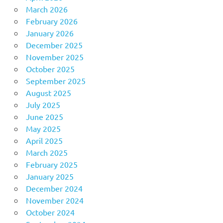
March 2026
February 2026
January 2026
December 2025
November 2025
October 2025
September 2025
August 2025
July 2025
June 2025
May 2025
April 2025
March 2025
February 2025
January 2025
December 2024
November 2024
October 2024