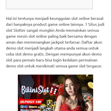
Hal ini tentunya menjadi keunggulan slot online berasal
dari banyaknya product game online lainnya. 1 Situs judi
slot Slotter sangat mungkin Anda memainkan semua
game mesin slot online paling baik bersama dengan
aman dan memenangkan jackpot terbesar. Daftar akun
demo slot menjadi langkah utama anda semua untuk
coba slot demo gratis. Dengan mempunyai akun demo
slot para pemain baru bisa login kedalam permainan
demo slot untuk menikmati semua game slot tergacor.