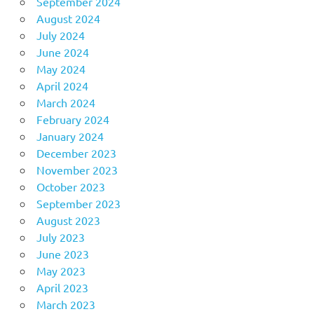
September 2024
August 2024
July 2024
June 2024
May 2024
April 2024
March 2024
February 2024
January 2024
December 2023
November 2023
October 2023
September 2023
August 2023
July 2023
June 2023
May 2023
April 2023
March 2023