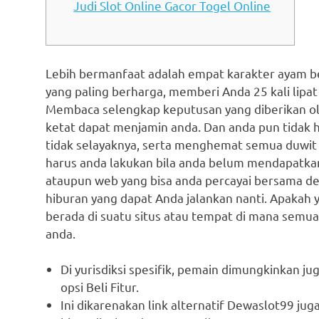
Judi Slot Online Gacor Togel Online
Lebih bermanfaat adalah empat karakter ayam 
yang paling berharga, memberi Anda 25 kali lipa
Membaca selengkap keputusan yang diberikan ole
ketat dapat menjamin anda. Dan anda pun tidak 
tidak selayaknya, serta menghemat semua duwi
harus anda lakukan bila anda belum mendapatk
ataupun web yang bisa anda percayai bersama 
hiburan yang dapat Anda jalankan nanti. Apakah 
berada di suatu situs atau tempat di mana sem
anda.
Di yurisdiksi spesifik, pemain dimungkinkan 
opsi Beli Fitur.
Ini dikarenakan link alternatif Dewaslot99 ju