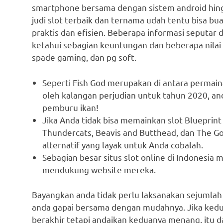
smartphone bersama dengan sistem android hing
judi slot terbaik dan ternama udah tentu bisa bu
praktis dan efisien. Beberapa informasi seputar d
ketahui sebagian keuntungan dan beberapa nilai 
spade gaming, dan pg soft.
Seperti Fish God merupakan di antara permain
oleh kalangan perjudian untuk tahun 2020, and
pemburu ikan!
Jika Anda tidak bisa memainkan slot Blueprin
Thundercats, Beavis and Butthead, dan The G
alternatif yang layak untuk Anda cobalah.
Sebagian besar situs slot online di Indonesi
mendukung website mereka.
Bayangkan anda tidak perlu laksanakan sejumlah 
anda gapai bersama dengan mudahnya. Jika kedua
berakhir tetapi andaikan keduanya menang, itu 