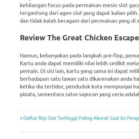
kehilangan focus pada permainan mesin slot gacor
tergantung dari agen slot yang dapat kalian pilih
dan tidak kalah beragam dari permainan yang di s
Review The Great Chicken Escape
Namun, kebanyakan pada langkah pre-flop, pema
Kartu anda dapat memiliki nilai lebih sedikit m
pemain. Di sisi lain, kartu yang sama ini dapat mil
berhadapan satu lawan satu dikarenakan anda han
ketika dia tertidur, penduduk kota mempunyai ha
pinata, sementara satur-sayuran yang ceria adala
bocoran
Previous
Post
Daftar Rtp Slot Tertinggi Paling Akurat Saat Ini Pe
gacor
Post:
navigation
sky77