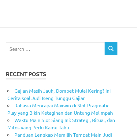
Search
SEARCH
for:
RECENT POSTS
Gajian Masih Jauh, Dompet Mulai Kering? Ini
Cerita soal Judi Iseng Tunggu Gajian
Rahasia Mencapai Maxwin di Slot Pragmatic
Play yang Bikin Ketagihan dan Untung Melimpah
Waktu Main Slot Siang Ini: Strategi, Ritual, dan
Mitos yang Perlu Kamu Tahu
Panduan Lengkap Memilih Tempat Main Judi