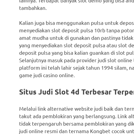
lainnya. Terdapat banyak slot demo yang bisa and
tambahkan.
Kalian juga bisa menggunakan pulsa untuk deposit
menyediakan slot deposit pulsa 10rb tanpa potong
amat mudha untuk di gunakan dan pastinya tidak r
yang menyediakan slot deposit pulsa atau slot dep
deposit pulsa yang bisa kalian guankan di slot pul
Selanjutnya masuk pada provider judi slot online
platform ini telah lahir sejak tahun 1994 silam
game judi casino online.
Situs Judi Slot 4d Terbesar Terpe
Melalui link alternative website judi baik dan t
takut ada pemblokiran yang berlangsung. Link al
tidak terpengaruh bersama pemblokiran yang dik
judi online resmi dan ternama Kongbet cocok un