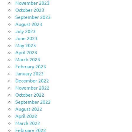
November 2023
October 2023
September 2023
August 2023
July 2023
June 2023
May 2023
April 2023
March 2023
February 2023
January 2023
December 2022
November 2022
October 2022
September 2022
August 2022
April 2022
March 2022
February 2022