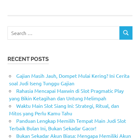
Search
SEARCH
for:
RECENT POSTS
Gajian Masih Jauh, Dompet Mulai Kering? Ini Cerita
soal Judi Iseng Tunggu Gajian
Rahasia Mencapai Maxwin di Slot Pragmatic Play
yang Bikin Ketagihan dan Untung Melimpah
Waktu Main Slot Siang Ini: Strategi, Ritual, dan
Mitos yang Perlu Kamu Tahu
Panduan Lengkap Memilih Tempat Main Judi Slot
Terbaik Bulan Ini, Bukan Sekadar Gacor!
Bukan Sekadar Akun Biasa: Mengapa Memiliki Akun