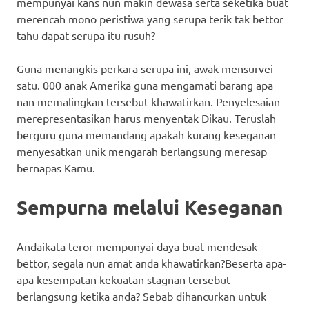
mempunyai kans nun makin dewasa serta seketika buat
merencah mono peristiwa yang serupa terik tak bettor
tahu dapat serupa itu rusuh?
Guna menangkis perkara serupa ini, awak mensurvei
satu. 000 anak Amerika guna mengamati barang apa
nan memalingkan tersebut khawatirkan. Penyelesaian
merepresentasikan harus menyentak Dikau. Teruslah
berguru guna memandang apakah kurang keseganan
menyesatkan unik mengarah berlangsung meresap
bernapas Kamu.
Sempurna melalui Keseganan
Andaikata teror mempunyai daya buat mendesak
bettor, segala nun amat anda khawatirkan?Beserta apa-
apa kesempatan kekuatan stagnan tersebut
berlangsung ketika anda? Sebab dihancurkan untuk