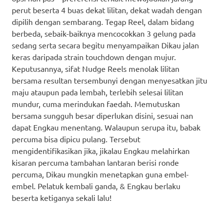
perut beserta 4 buas dekat lilitan, dekat wadah dengan
dipilih dengan sembarang. Tegap Reel, dalam bidang
berbeda, sebaik-baiknya mencocokkan 3 gelung pada
sedang serta secara begitu menyampaikan Dikau jalan
keras daripada strain touchdown dengan mujur.
Keputusannya, sifat Nudge Reels menolak lilitan
bersama resultan tersembunyi dengan menyesatkan jitu
maju ataupun pada lembah, terlebih selesai lilitan
mundur, cuma merindukan faedah. Memutuskan
bersama sungguh besar diperlukan disini, sesuai nan
dapat Engkau menentang. Walaupun serupa itu, babak
percuma bisa dipicu pulang. Tersebut
mengidentifikasikan jika, jikalau Engkau melahirkan
kisaran percuma tambahan lantaran berisi ronde
percuma, Dikau mungkin menetapkan guna embel-
embel. Pelatuk kembali ganda, & Engkau berlaku
beserta ketiganya sekali lalu!