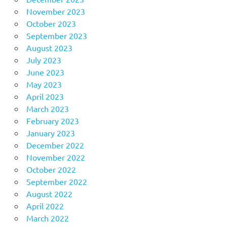
November 2023
October 2023
September 2023
August 2023
July 2023
June 2023
May 2023
April 2023
March 2023
February 2023
January 2023
December 2022
November 2022
October 2022
September 2022
August 2022
April 2022
March 2022