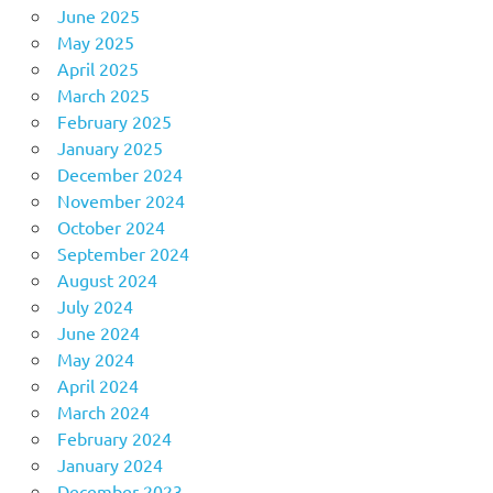
June 2025
May 2025
April 2025
March 2025
February 2025
January 2025
December 2024
November 2024
October 2024
September 2024
August 2024
July 2024
June 2024
May 2024
April 2024
March 2024
February 2024
January 2024
December 2023