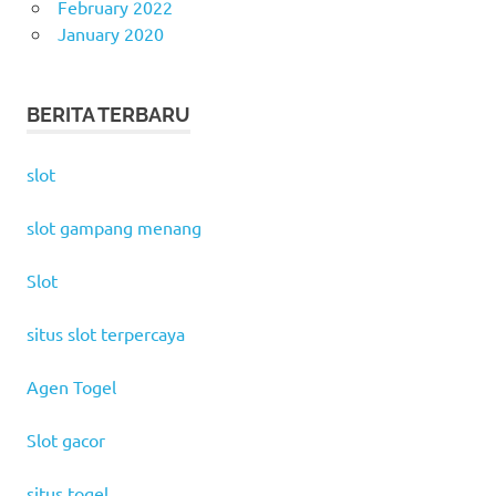
February 2022
January 2020
BERITA TERBARU
slot
slot gampang menang
Slot
situs slot terpercaya
Agen Togel
Slot gacor
situs togel