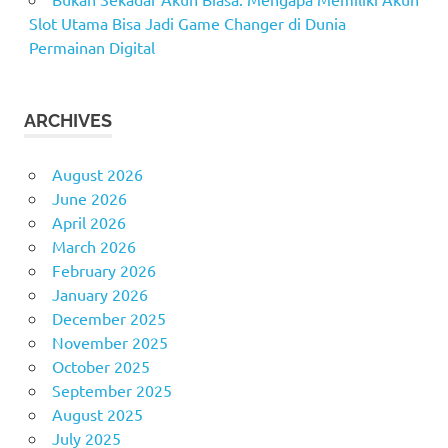
Slot Utama Bisa Jadi Game Changer di Dunia
Permainan Digital
ARCHIVES
August 2026
June 2026
April 2026
March 2026
February 2026
January 2026
December 2025
November 2025
October 2025
September 2025
August 2025
July 2025