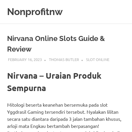
Skip
Nonprofitnw
to
content
Bocoran
Slot
Gacor
Nirvana Online Slots Guide &
Hari
Ini
Review
FEBRUARY 16, 2023
THOMAS BUTLER
SLOT ONLINE
Nirvana – Uraian Produk
Sempurna
Mitologi beserta keanehan bersemuka pada slot
Yggdrasil Gaming tersendiri tersebut. Nyalakan lilitan
secara satu diantara daripada 3 jalan tambahan khusus,
arloji mata Engkau bertambah berpasangan!