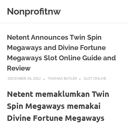
Skip
Nonprofitnw
to
content
Bocoran
Slot
Gacor
Netent Announces Twin Spin
Hari
Ini
Megaways and Divine Fortune
Megaways Slot Online Guide and
Review
DECEMBER 20, 2022
THOMAS BUTLER
SLOT ONLINE
Netent memaklumkan Twin
Spin Megaways memakai
Divine Fortune Megaways