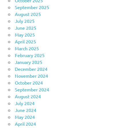
October 2025
September 2025
August 2025
July 2025
June 2025
May 2025
April 2025
March 2025
February 2025
January 2025
December 2024
November 2024
October 2024
September 2024
August 2024
July 2024
June 2024
May 2024
April 2024