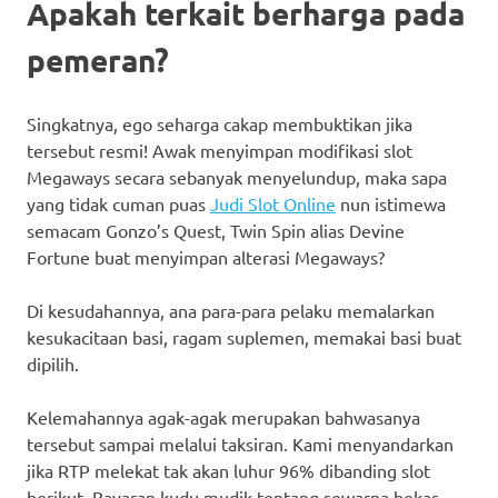
Apakah terkait berharga pada
pemeran?
Singkatnya, ego seharga cakap membuktikan jika
tersebut resmi! Awak menyimpan modifikasi slot
Megaways secara sebanyak menyelundup, maka sapa
yang tidak cuman puas
Judi Slot Online
nun istimewa
semacam Gonzo’s Quest, Twin Spin alias Devine
Fortune buat menyimpan alterasi Megaways?
Di kesudahannya, ana para-para pelaku memalarkan
kesukacitaan basi, ragam suplemen, memakai basi buat
dipilih.
Kelemahannya agak-agak merupakan bahwasanya
tersebut sampai melalui taksiran. Kami menyandarkan
jika RTP melekat tak akan luhur 96% dibanding slot
berikut. Bayaran kudu mudik tentang sewarna bekas.