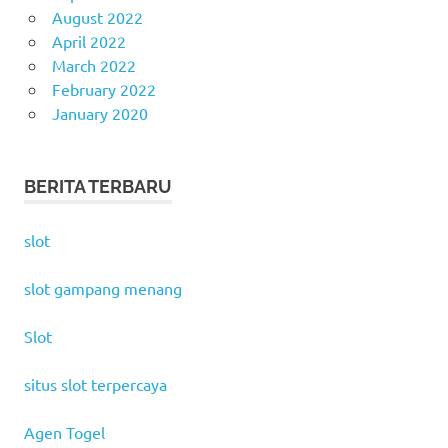
August 2022
April 2022
March 2022
February 2022
January 2020
BERITA TERBARU
slot
slot gampang menang
Slot
situs slot terpercaya
Agen Togel