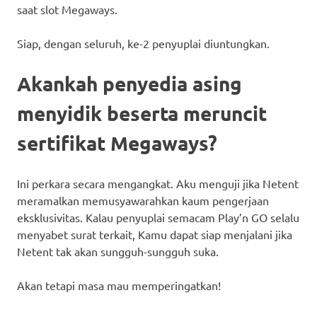
saat slot Megaways.
Siap, dengan seluruh, ke-2 penyuplai diuntungkan.
Akankah penyedia asing
menyidik beserta meruncit
sertifikat Megaways?
Ini perkara secara mengangkat. Aku menguji jika Netent
meramalkan memusyawarahkan kaum pengerjaan
eksklusivitas. Kalau penyuplai semacam Play’n GO selalu
menyabet surat terkait, Kamu dapat siap menjalani jika
Netent tak akan sungguh-sungguh suka.
Akan tetapi masa mau memperingatkan!