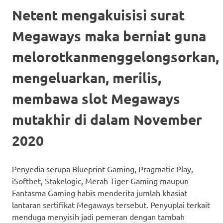
Netent mengakuisisi surat
Megaways maka berniat guna
melorotkanmenggelongsorkan,
mengeluarkan, merilis,
membawa slot Megaways
mutakhir di dalam November
2020
Penyedia serupa Blueprint Gaming, Pragmatic Play,
iSoftbet, Stakelogic, Merah Tiger Gaming maupun
Fantasma Gaming habis menderita jumlah khasiat
lantaran sertifikat Megaways tersebut. Penyuplai terkait
menduga menyisih jadi pemeran dengan tambah