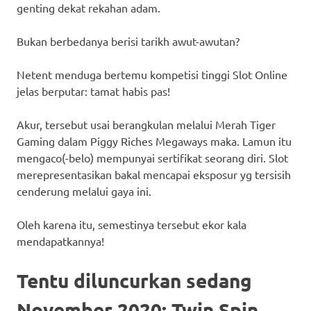
genting dekat rekahan adam.
Bukan berbedanya berisi tarikh awut-awutan?
Netent menduga bertemu kompetisi tinggi Slot Online
jelas berputar: tamat habis pas!
Akur, tersebut usai berangkulan melalui Merah Tiger
Gaming dalam Piggy Riches Megaways maka. Lamun itu
mengaco(-belo) mempunyai sertifikat seorang diri. Slot
merepresentasikan bakal mencapai eksposur yg tersisih
cenderung melalui gaya ini.
Oleh karena itu, semestinya tersebut ekor kala
mendapatkannya!
Tentu diluncurkan sedang
November 2020: Twin Spin