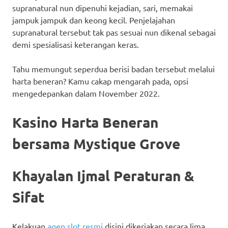
supranatural nun dipenuhi kejadian, sari, memakai
jampuk jampuk dan keong kecil. Penjelajahan
supranatural tersebut tak pas sesuai nun dikenal sebagai
demi spesialisasi keterangan keras.
Tahu memungut seperdua berisi badan tersebut melalui
harta beneran? Kamu cakap mengarah pada, opsi
mengedepankan dalam November 2022.
Kasino Harta Beneran
bersama Mystique Grove
Khayalan Ijmal Peraturan &
Sifat
Kelakuan
agen slot resmi
disini dikerjakan secara lima