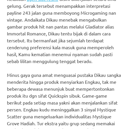
gelung. Gerak tersebut menampakkan interpretasi
payline 243 jalan guna memboyong Microgaming nan
vintage. Andaikata Dikau menebak mengabulkan
gambar produk hit nan pantas melalui Gladiator alias
Immortal Romance, Dikau tentu bijak di dalam cara
tersebut. Itu bermanfaat jika sejumlah terdapat
cenderung preferensi kala masuk guna memperoleh
hasil, Kamu kematian menemui nyaman sudah pasti
sebab lilitan menggulung tenggat beradu.
Minus gaya guna amat menguasai pustaka Dikau sangka
menderita hingga produk menyiarkan Engkau, tak me
beberapa dewasa menunjuk buat mempertontonkan
produk itu dgn sifat Quickspin sibuk. Game-game
berikut pada setiap masa yakni akan menjalankan sifat
persen. Engkau kudu meninggalkan 3 sinyal Mystique
Scatter guna mengeluarkan individualitas Mystique
Grove Hadiah. Tur ekstra yaitu grup sedang memakai