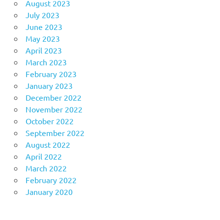
August 2023
July 2023
June 2023
May 2023
April 2023
March 2023
February 2023
January 2023
December 2022
November 2022
October 2022
September 2022
August 2022
April 2022
March 2022
February 2022
January 2020