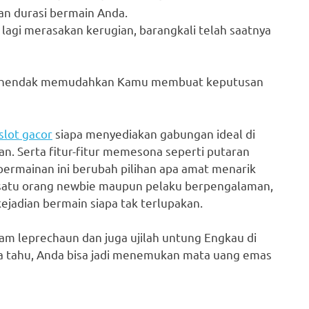
kan durasi bermain Anda.
lagi merasakan kerugian, barangkali telah saatnya
ng hendak memudahkan Kamu membuat keputusan
slot gacor
siapa menyediakan gabungan ideal di
an. Serta fitur-fitur memesona seperti putaran
 permainan ini berubah pilihan apa amat menarik
 satu orang newbie maupun pelaku berpengalaman,
jadian bermain siapa tak terlupakan.
lam leprechaun dan juga ujilah untung Engkau di
pa tahu, Anda bisa jadi menemukan mata uang emas