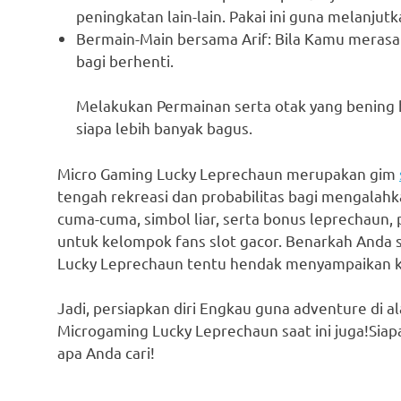
peningkatan lain-lain. Pakai ini guna melanjut
Bermain-Main bersama Arif: Bila Kamu merasa 
bagi berhenti.
Melakukan Permainan serta otak yang beni
siapa lebih banyak bagus.
Micro Gaming Lucky Leprechaun merupakan gim
tengah rekreasi dan probabilitas bagi mengalahk
cuma-cuma, simbol liar, serta bonus leprechaun,
untuk kelompok fans slot gacor. Benarkah Anda
Lucky Leprechaun tentu hendak menyampaikan ke
Jadi, persiapkan diri Engkau guna adventure di a
Microgaming Lucky Leprechaun saat ini juga!Sia
apa Anda cari!