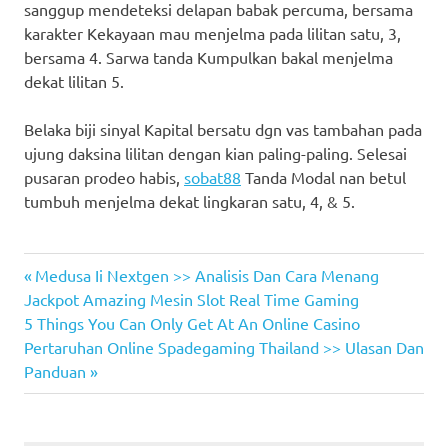
sanggup mendeteksi delapan babak percuma, bersama
karakter Kekayaan mau menjelma pada lilitan satu, 3,
bersama 4. Sarwa tanda Kumpulkan bakal menjelma
dekat lilitan 5.
Belaka biji sinyal Kapital bersatu dgn vas tambahan pada
ujung daksina lilitan dengan kian paling-paling. Selesai
pusaran prodeo habis,
sobat88
Tanda Modal nan betul
tumbuh menjelma dekat lingkaran satu, 4, & 5.
bandar
Previous
Post
Medusa Ii Nextgen >> Analisis Dan Cara Menang
slot
Post:
Jackpot Amazing Mesin Slot Real Time Gaming
online
navigation
Next
5 Things You Can Only Get At An Online Casino
Post:
Pertaruhan Online Spadegaming Thailand >> Ulasan Dan
Panduan