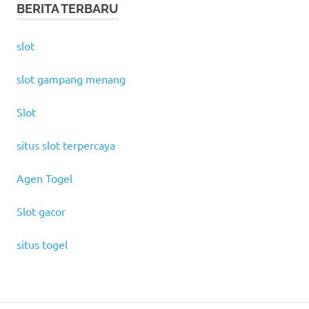
BERITA TERBARU
slot
slot gampang menang
Slot
situs slot terpercaya
Agen Togel
Slot gacor
situs togel