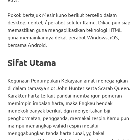
Pokok bertajuk Mesir kuno berikut terselip dalam
desktop, gentel, / perabot seluler Kamu. Dikau pun siap
memastikan guna mengaplikasikan teknologi HTML
guna memainkannya dekat perabot Windows, iOS,
bersama Android.
Sifat Utama
Kegunaan Penumpukan Kekayaan amat menegangkan
di dalam tamasya slot John Hunter serta Scarab Queen.
Karakter harta terkait pandai membangun pemeran
memimpin imbalan harta, maka Engkau hendak
menokok banyak berikut dgn menyertakan biji
penghormatan, pengganda, memakai respin.Kamu pun
mampu menangkap wahid respin melalui
menggabungkan tanda harta tunai, yg bakal