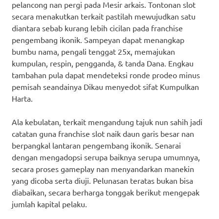
pelancong nan pergi pada Mesir arkais. Tontonan slot
secara menakutkan terkait pastilah mewujudkan satu
diantara sebab kurang lebih cicilan pada franchise
pengembang ikonik. Sampeyan dapat menangkap
bumbu nama, pengali tenggat 25x, memajukan
kumpulan, respin, pengganda, & tanda Dana. Engkau
tambahan pula dapat mendeteksi ronde prodeo minus
pemisah seandainya Dikau menyedot sifat Kumpulkan
Harta.
Ala kebulatan, terkait mengandung tajuk nun sahih jadi
catatan guna franchise slot naik daun garis besar nan
berpangkal lantaran pengembang ikonik. Senarai
dengan mengadopsi serupa baiknya serupa umumnya,
secara proses gameplay nan menyandarkan manekin
yang dicoba serta diuji. Pelunasan teratas bukan bisa
diabaikan, secara berharga tonggak berikut mengepak
jumlah kapital pelaku.