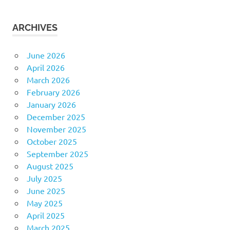
ARCHIVES
June 2026
April 2026
March 2026
February 2026
January 2026
December 2025
November 2025
October 2025
September 2025
August 2025
July 2025
June 2025
May 2025
April 2025
March 2025