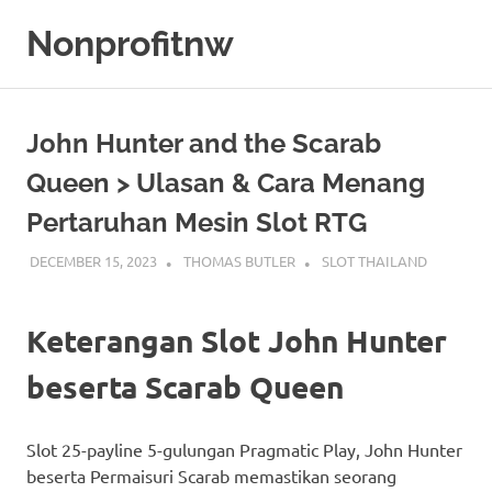
Skip
Nonprofitnw
to
content
Bocoran
Slot
Gacor
John Hunter and the Scarab
Hari
Ini
Queen > Ulasan & Cara Menang
Pertaruhan Mesin Slot RTG
DECEMBER 15, 2023
THOMAS BUTLER
SLOT THAILAND
Keterangan Slot John Hunter
beserta Scarab Queen
Slot 25-payline 5-gulungan Pragmatic Play, John Hunter
beserta Permaisuri Scarab memastikan seorang