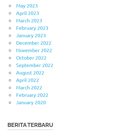
May 2023
April 2023
March 2023
February 2023
January 2023
December 2022
November 2022
October 2022
September 2022
August 2022
April 2022
March 2022
February 2022
January 2020
BERITA TERBARU