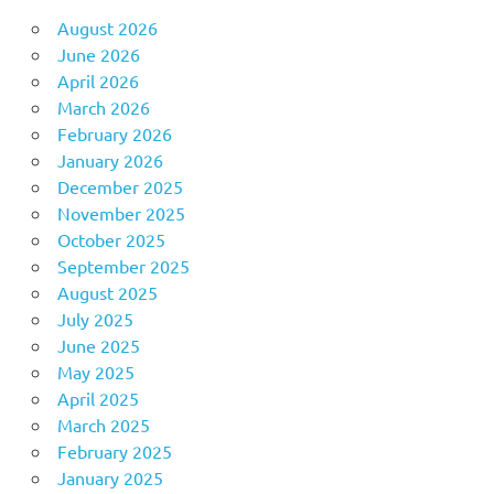
August 2026
June 2026
April 2026
March 2026
February 2026
January 2026
December 2025
November 2025
October 2025
September 2025
August 2025
July 2025
June 2025
May 2025
April 2025
March 2025
February 2025
January 2025