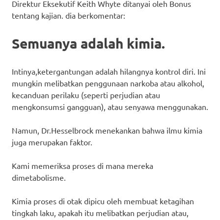
Direktur Eksekutif Keith Whyte ditanyai oleh Bonus
tentang kajian. dia berkomentar:
Semuanya adalah kimia.
Intinya,ketergantungan adalah hilangnya kontrol diri. Ini
mungkin melibatkan penggunaan narkoba atau alkohol,
kecanduan perilaku (seperti perjudian atau
mengkonsumsi gangguan), atau senyawa menggunakan.
Namun, Dr.Hesselbrock menekankan bahwa ilmu kimia
juga merupakan faktor.
Kami memeriksa proses di mana mereka
dimetabolisme.
Kimia proses di otak dipicu oleh membuat ketagihan
tingkah laku, apakah itu melibatkan perjudian atau,