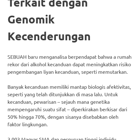
Terkait dengan
Genomik
Kecenderungan
SEBUAH baru menganalisa berpendapat bahwa a rumah
rekor dari alkohol kecanduan dapat meningkatkan risiko
pengembangan liyan kecanduan, seperti memutarkan.
Banyak kecanduan memiliki mantap biologis afektivitas,
seperti yang telah ditunjukkan di masa lalu. Untuk
kecanduan, pewarisan – sejauh mana genetika
mempengaruhi suatu sifat – diperkirakan berkisar dari
50% hingga 70%, dengan sisanya disebabkan oleh
faktor lingkungan.
3,003 Magyar SMA dan perguruan tinggi individu