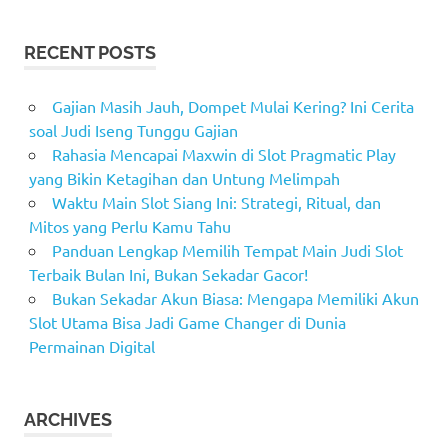
RECENT POSTS
Gajian Masih Jauh, Dompet Mulai Kering? Ini Cerita
soal Judi Iseng Tunggu Gajian
Rahasia Mencapai Maxwin di Slot Pragmatic Play
yang Bikin Ketagihan dan Untung Melimpah
Waktu Main Slot Siang Ini: Strategi, Ritual, dan
Mitos yang Perlu Kamu Tahu
Panduan Lengkap Memilih Tempat Main Judi Slot
Terbaik Bulan Ini, Bukan Sekadar Gacor!
Bukan Sekadar Akun Biasa: Mengapa Memiliki Akun
Slot Utama Bisa Jadi Game Changer di Dunia
Permainan Digital
ARCHIVES