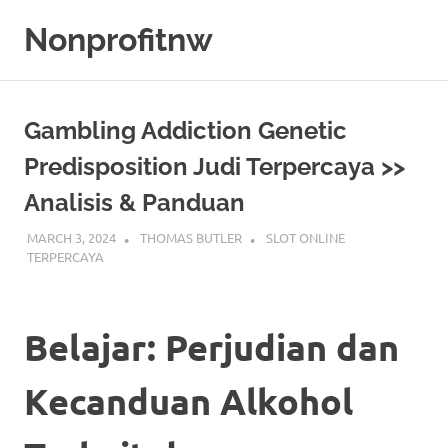
Skip
Nonprofitnw
to
content
Bocoran
Slot
Gacor
Gambling Addiction Genetic
Hari
Ini
Predisposition Judi Terpercaya >>
Analisis & Panduan
MARCH 3, 2024
THOMAS BUTLER
SLOT ONLINE
TERPERCAYA
Belajar: Perjudian dan
Kecanduan Alkohol