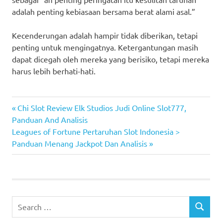
adalah penting kebiasaan bersama berat alami asal.”
Kecenderungan adalah hampir tidak diberikan, tetapi
penting untuk mengingatnya. Ketergantungan masih
dapat dicegah oleh mereka yang berisiko, tetapi mereka
harus lebih berhati-hati.
slot
Previous
Post
Chi Slot Review Elk Studios Judi Online Slot777,
terbaru
Post:
Panduan And Analisis
navigation
Next
Leagues of Fortune Pertaruhan Slot Indonesia >
Post:
Panduan Menang Jackpot Dan Analisis
Search
SEARCH
for: