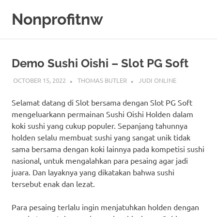
Skip
Nonprofitnw
to
content
Bocoran
Slot
Gacor
Demo Sushi Oishi – Slot PG Soft
Hari
Ini
OCTOBER 15, 2022
THOMAS BUTLER
JUDI ONLINE
Selamat datang di Slot bersama dengan Slot PG Soft
mengeluarkann permainan Sushi Oishi Holden dalam
koki sushi yang cukup populer. Sepanjang tahunnya
holden selalu membuat sushi yang sangat unik tidak
sama bersama dengan koki lainnya pada kompetisi sushi
nasional, untuk mengalahkan para pesaing agar jadi
juara. Dan layaknya yang dikatakan bahwa sushi
tersebut enak dan lezat.
Para pesaing terlalu ingin menjatuhkan holden dengan