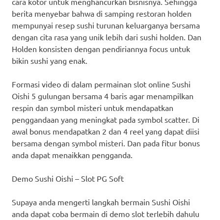
cara kotor untuk menghancurkan bisnisnya. Sehingga
berita menyebar bahwa di samping restoran holden
mempunyai resep sushi turunan keluarganya bersama
dengan cita rasa yang unik lebih dari sushi holden. Dan
Holden konsisten dengan pendiriannya focus untuk
bikin sushi yang enak.
Formasi video di dalam permainan slot online Sushi
Oishi 5 gulungan bersama 4 baris agar menampilkan
respin dan symbol misteri untuk mendapatkan
penggandaan yang meningkat pada symbol scatter. Di
awal bonus mendapatkan 2 dan 4 reel yang dapat diisi
bersama dengan symbol misteri. Dan pada fitur bonus
anda dapat menaikkan pengganda.
Demo Sushi Oishi – Slot PG Soft
Supaya anda mengerti langkah bermain Sushi Oishi
anda dapat coba bermain di demo slot terlebih dahulu