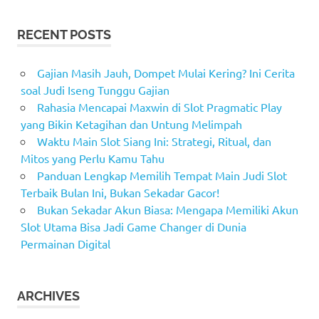
RECENT POSTS
Gajian Masih Jauh, Dompet Mulai Kering? Ini Cerita
soal Judi Iseng Tunggu Gajian
Rahasia Mencapai Maxwin di Slot Pragmatic Play
yang Bikin Ketagihan dan Untung Melimpah
Waktu Main Slot Siang Ini: Strategi, Ritual, dan
Mitos yang Perlu Kamu Tahu
Panduan Lengkap Memilih Tempat Main Judi Slot
Terbaik Bulan Ini, Bukan Sekadar Gacor!
Bukan Sekadar Akun Biasa: Mengapa Memiliki Akun
Slot Utama Bisa Jadi Game Changer di Dunia
Permainan Digital
ARCHIVES