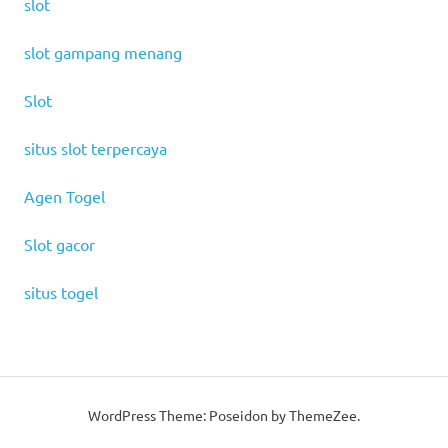
slot
slot gampang menang
Slot
situs slot terpercaya
Agen Togel
Slot gacor
situs togel
WordPress Theme: Poseidon by ThemeZee.