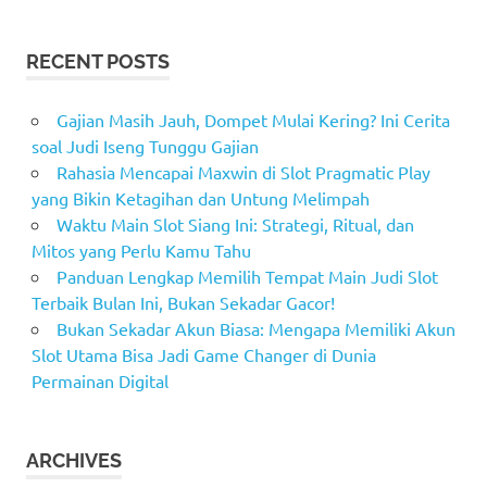
RECENT POSTS
Gajian Masih Jauh, Dompet Mulai Kering? Ini Cerita
soal Judi Iseng Tunggu Gajian
Rahasia Mencapai Maxwin di Slot Pragmatic Play
yang Bikin Ketagihan dan Untung Melimpah
Waktu Main Slot Siang Ini: Strategi, Ritual, dan
Mitos yang Perlu Kamu Tahu
Panduan Lengkap Memilih Tempat Main Judi Slot
Terbaik Bulan Ini, Bukan Sekadar Gacor!
Bukan Sekadar Akun Biasa: Mengapa Memiliki Akun
Slot Utama Bisa Jadi Game Changer di Dunia
Permainan Digital
ARCHIVES