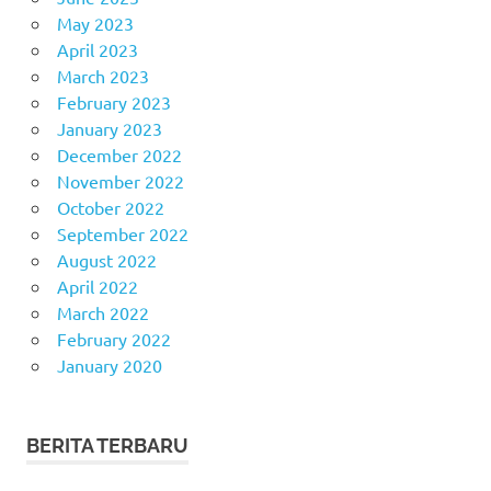
May 2023
April 2023
March 2023
February 2023
January 2023
December 2022
November 2022
October 2022
September 2022
August 2022
April 2022
March 2022
February 2022
January 2020
BERITA TERBARU