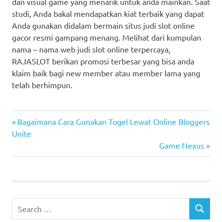
dan visual game yang menarik untuk anda mainkan. Saat
studi, Anda bakal mendapatkan kiat terbaik yang dapat
Anda gunakan didalam bermain situs judi slot online
gacor resmi gampang menang. Melihat dari kumpulan
nama – nama web judi slot online terpercaya,
RAJASLOT berikan promosi terbesar yang bisa anda
klaim baik bagi new member atau member lama yang
telah berhimpun.
besar
Previous
Post
Bagaimana Cara Gunakan Togel Lewat Online Bloggers
daftar
Post:
Unite
navigation
Next
Game Nexus
diskon
Post:
macau
perak
Search
SEARCH
for: