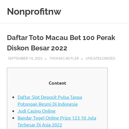
Skip
Nonprofitnw
to
content
Bocoran
Slot
Gacor
Daftar Toto Macau Bet 100 Perak
Hari
Ini
Diskon Besar 2022
SEPTEMBER 14, 2022
THOMAS BUTLER
UNCATEGORIZED
Content
Daftar Slot Deposit Pulsa Tanpa
Potongan Resmi Di Indonesia
Judi Casino Online
Bandar Togel Online Prize 123 10 Juta
Terbesar Di Asia 2022