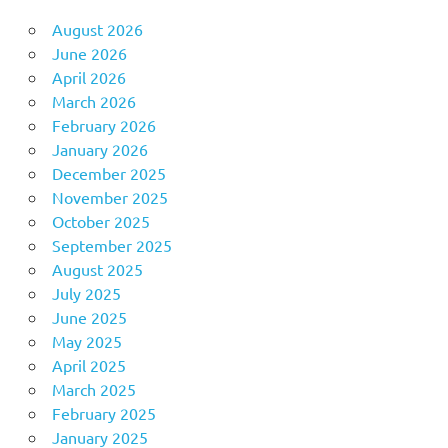
August 2026
June 2026
April 2026
March 2026
February 2026
January 2026
December 2025
November 2025
October 2025
September 2025
August 2025
July 2025
June 2025
May 2025
April 2025
March 2025
February 2025
January 2025