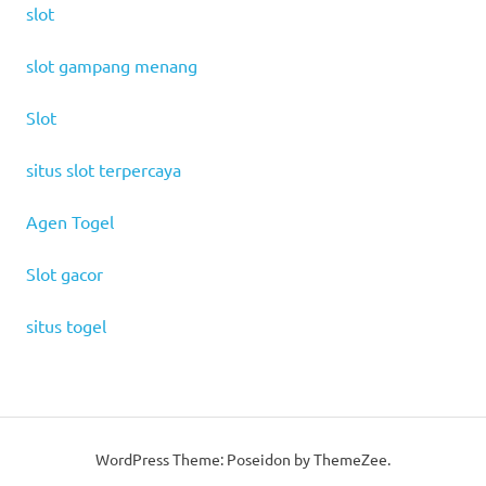
slot
slot gampang menang
Slot
situs slot terpercaya
Agen Togel
Slot gacor
situs togel
WordPress Theme: Poseidon by ThemeZee.